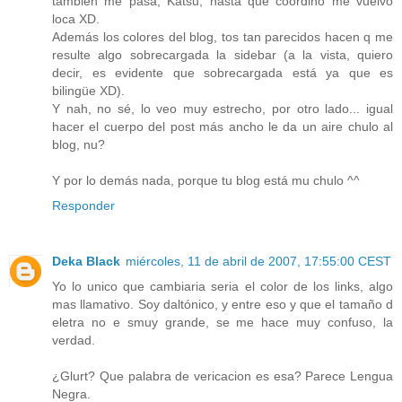
también me pasa, Katsu, hasta que coordino me vuelvo
loca XD.
Además los colores del blog, tos tan parecidos hacen q me
resulte algo sobrecargada la sidebar (a la vista, quiero
decir, es evidente que sobrecargada está ya que es
bilingüe XD).
Y nah, no sé, lo veo muy estrecho, por otro lado... igual
hacer el cuerpo del post más ancho le da un aire chulo al
blog, nu?
Y por lo demás nada, porque tu blog está mu chulo ^^
Responder
Deka Black
miércoles, 11 de abril de 2007, 17:55:00 CEST
Yo lo unico que cambiaria seria el color de los links, algo
mas llamativo. Soy daltónico, y entre eso y que el tamaño d
eletra no e smuy grande, se me hace muy confuso, la
verdad.
¿Glurt? Que palabra de vericacion es esa? Parece Lengua
Negra.