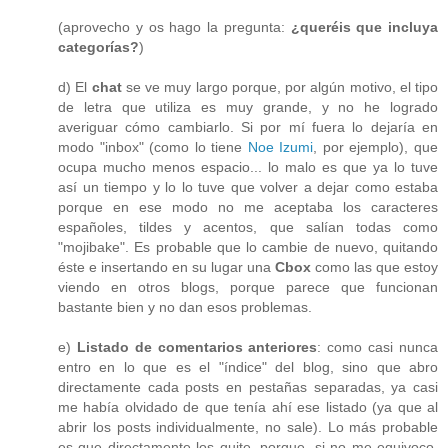
(aprovecho y os hago la pregunta:
¿queréis que incluya
categorías?
)
d) El
chat
se ve muy largo porque, por algún motivo, el tipo
de letra que utiliza es muy grande, y no he logrado
averiguar cómo cambiarlo. Si por mí fuera lo dejaría en
modo "inbox" (como lo tiene
Noe Izumi
, por ejemplo), que
ocupa mucho menos espacio... lo malo es que ya lo tuve
así un tiempo y lo lo tuve que volver a dejar como estaba
porque en ese modo no me aceptaba los caracteres
españoles, tildes y acentos, que salían todas como
"mojibake". Es probable que lo cambie de nuevo, quitando
éste e insertando en su lugar una
Cbox
como las que estoy
viendo en otros blogs, porque parece que funcionan
bastante bien y no dan esos problemas.
e)
Listado de comentarios anteriores
: como casi nunca
entro en lo que es el "índice" del blog, sino que abro
directamente cada posts en pestañas separadas, ya casi
me había olvidado de que tenía ahí ese listado (ya que al
abrir los posts individualmente, no sale). Lo más probable
es que directamente los quite, porque, si no me equivoco,