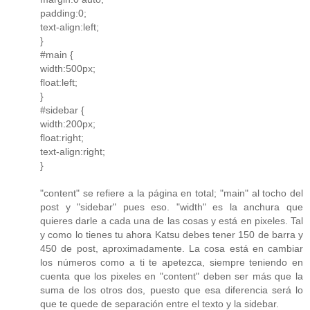
padding:0;
text-align:left;
}
#main {
width:500px;
float:left;
}
#sidebar {
width:200px;
float:right;
text-align:right;
}
"content" se refiere a la página en total; "main" al tocho del
post y "sidebar" pues eso. "width" es la anchura que
quieres darle a cada una de las cosas y está en pixeles. Tal
y como lo tienes tu ahora Katsu debes tener 150 de barra y
450 de post, aproximadamente. La cosa está en cambiar
los números como a ti te apetezca, siempre teniendo en
cuenta que los pixeles en "content" deben ser más que la
suma de los otros dos, puesto que esa diferencia será lo
que te quede de separación entre el texto y la sidebar.