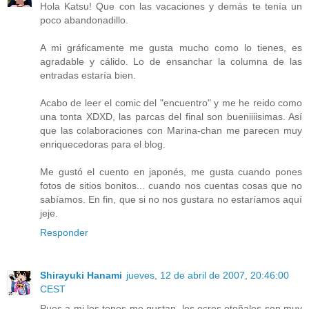
Hola Katsu! Que con las vacaciones y demás te tenía un
poco abandonadillo.
A mi gráficamente me gusta mucho como lo tienes, es
agradable y cálido. Lo de ensanchar la columna de las
entradas estaría bien.
Acabo de leer el comic del "encuentro" y me he reido como
una tonta XDXD, las parcas del final son bueniiiisimas. Así
que las colaboraciones con Marina-chan me parecen muy
enriquecedoras para el blog.
Me gustó el cuento en japonés, me gusta cuando pones
fotos de sitios bonitos... cuando nos cuentas cosas que no
sabíamos. En fin, que si no nos gustara no estaríamos aquí
jeje.
Responder
Shirayuki Hanami
jueves, 12 de abril de 2007, 20:46:00
CEST
Pues a mi los tonos me gustan, los ocres otoñales son muy