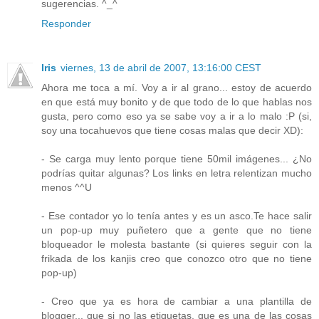
sugerencias. ^_^
Responder
Iris
viernes, 13 de abril de 2007, 13:16:00 CEST
Ahora me toca a mí. Voy a ir al grano... estoy de acuerdo
en que está muy bonito y de que todo de lo que hablas nos
gusta, pero como eso ya se sabe voy a ir a lo malo :P (si,
soy una tocahuevos que tiene cosas malas que decir XD):
- Se carga muy lento porque tiene 50mil imágenes... ¿No
podrías quitar algunas? Los links en letra relentizan mucho
menos ^^U
- Ese contador yo lo tenía antes y es un asco.Te hace salir
un pop-up muy puñetero que a gente que no tiene
bloqueador le molesta bastante (si quieres seguir con la
frikada de los kanjis creo que conozco otro que no tiene
pop-up)
- Creo que ya es hora de cambiar a una plantilla de
blogger... que si no las etiquetas, que es una de las cosas