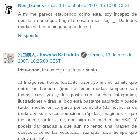
Noe_Izumi
viernes, 13 de abril de 2007, 15:10:00 CEST
A mi me parece estupendo como esta, soy incapaz de
decirle a nadie que haga tal cosa en su blog ·_· De todos
modos no tengo ninguna que decir ;)
Responder
河曲勝人 - Kawano Katsuhito
viernes, 13 de abril de
2007, 16:25:00 CEST
Irisu-chan
, te contesto punto por punto:
a)
Imágenes
: tienes bastante razón, yo mismo admito que
entre los banners (que de todos modos tampoco son
tantos, creo yo) y los posts con muchas fotografías,
ilustraciones y tiras, el blog está bastante saturado y puede
tardar mucho en cargarse por completo (de hecho, si os
tarda a vosotros con conexiones rápidas, imaginaos lo que
me puede tardar a mi, que sigo con módem de 56k). Y
podéis dar gracias a que aún no tengo una imagen de
cabecera como las vuestras... ¡aunque hace tiempo que
estoy en ello!