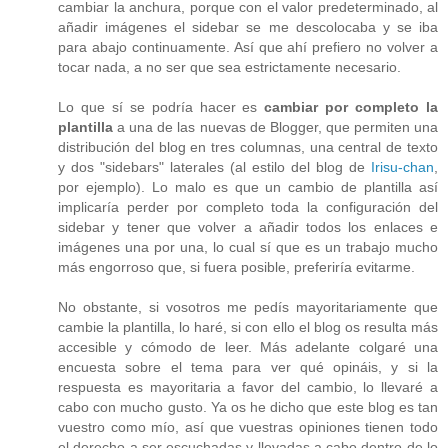
cambiar la anchura, porque con el valor predeterminado, al
añadir imágenes el sidebar se me descolocaba y se iba
para abajo continuamente. Así que ahí prefiero no volver a
tocar nada, a no ser que sea estrictamente necesario.
Lo que sí se podría hacer es
cambiar por completo la
plantilla
a una de las nuevas de Blogger, que permiten una
distribución del blog en tres columnas, una central de texto
y dos "sidebars" laterales (al estilo del blog de
Irisu-chan
,
por ejemplo). Lo malo es que un cambio de plantilla así
implicaría perder por completo toda la configuración del
sidebar y tener que volver a añadir todos los enlaces e
imágenes una por una, lo cual sí que es un trabajo mucho
más engorroso que, si fuera posible, preferiría evitarme.
No obstante, si vosotros me pedís mayoritariamente que
cambie la plantilla, lo haré, si con ello el blog os resulta más
accesible y cómodo de leer. Más adelante colgaré una
encuesta sobre el tema para ver qué opináis, y si la
respuesta es mayoritaria a favor del cambio, lo llevaré a
cabo con mucho gusto. Ya os he dicho que este blog es tan
vuestro como mío, así que vuestras opiniones tienen todo
el derecho a ser escuchadas y llevadas a cabo dentro de lo