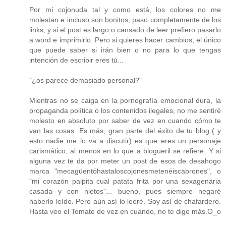
Por mí cojonuda tal y como está, los colores no me
molestan e incluso son bonitos, paso completamente de los
links, y si el post es largo o cansado de leer prefiero pasarlo
a word e imprimirlo. Pero si quieres hacer cambios, el único
que puede saber si irán bien o no para lo que tengas
intención de escribir eres tú...
"¿os parece demasiado personal?"
Mientras no se caiga en la pornografía emocional dura, la
propaganda política o los contenidos ilegales, no me sentiré
molesto en absoluto por saber de vez en cuando cómo te
van las cosas. Es más, gran parte del éxito de tu blog ( y
esto nadie me lo va a discutir) es que eres un personaje
carismático, al menos en lo que a blogueril se refiere. Y si
alguna vez te da por meter un post de esos de desahogo
marca "mecagüentóhastaloscojonesmetenéiscabrones", o
"mi corazón palpita cual patata frita por una sexagenaria
casada y con nietos"... bueno, pues siempre negaré
haberlo leído. Pero aún así lo leeré. Soy así de chafardero.
Hasta veo el Tomate de vez en cuando, no te digo más.O_o