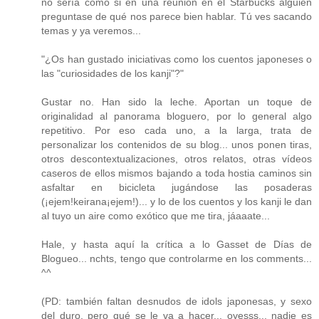
no sería como si en una reunión en el Starbucks alguien
preguntase de qué nos parece bien hablar. Tú ves sacando
temas y ya veremos...
"¿Os han gustado iniciativas como los cuentos japoneses o
las "curiosidades de los kanji"?"
Gustar no. Han sido la leche. Aportan un toque de
originalidad al panorama bloguero, por lo general algo
repetitivo. Por eso cada uno, a la larga, trata de
personalizar los contenidos de su blog... unos ponen tiras,
otros descontextualizaciones, otros relatos, otras vídeos
caseros de ellos mismos bajando a toda hostia caminos sin
asfaltar en bicicleta jugándose las posaderas
(¡ejem!keirana¡ejem!)... y lo de los cuentos y los kanji le dan
al tuyo un aire como exótico que me tira, jáaaate...
Hale, y hasta aquí la crítica a lo Gasset de Días de
Blogueo... nchts, tengo que controlarme en los comments...
^^
(PD: también faltan desnudos de idols japonesas, y sexo
del duro, pero qué se le va a hacer... oyesss... nadie es