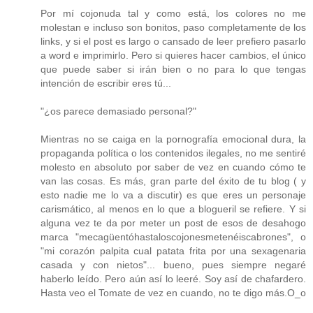
Por mí cojonuda tal y como está, los colores no me
molestan e incluso son bonitos, paso completamente de los
links, y si el post es largo o cansado de leer prefiero pasarlo
a word e imprimirlo. Pero si quieres hacer cambios, el único
que puede saber si irán bien o no para lo que tengas
intención de escribir eres tú...
"¿os parece demasiado personal?"
Mientras no se caiga en la pornografía emocional dura, la
propaganda política o los contenidos ilegales, no me sentiré
molesto en absoluto por saber de vez en cuando cómo te
van las cosas. Es más, gran parte del éxito de tu blog ( y
esto nadie me lo va a discutir) es que eres un personaje
carismático, al menos en lo que a blogueril se refiere. Y si
alguna vez te da por meter un post de esos de desahogo
marca "mecagüentóhastaloscojonesmetenéiscabrones", o
"mi corazón palpita cual patata frita por una sexagenaria
casada y con nietos"... bueno, pues siempre negaré
haberlo leído. Pero aún así lo leeré. Soy así de chafardero.
Hasta veo el Tomate de vez en cuando, no te digo más.O_o