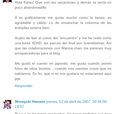
Hola Katsu! Que con las vacaciones y demás te tenía un
poco abandonadillo.
A mi gráficamente me gusta mucho como lo tienes, es
agradable y cálido. Lo de ensanchar la columna de las
entradas estaría bien.
Acabo de leer el comic del "encuentro" y me he reido como
una tonta XDXD, las parcas del final son bueniiiisimas. Así
que las colaboraciones con Marina-chan me parecen muy
enriquecedoras para el blog.
Me gustó el cuento en japonés, me gusta cuando pones
fotos de sitios bonitos... cuando nos cuentas cosas que no
sabíamos. En fin, que si no nos gustara no estaríamos aquí
jeje.
Responder
Shirayuki Hanami
jueves, 12 de abril de 2007, 20:46:00
CEST
Pues a mi los tonos me gustan, los ocres otoñales son muy