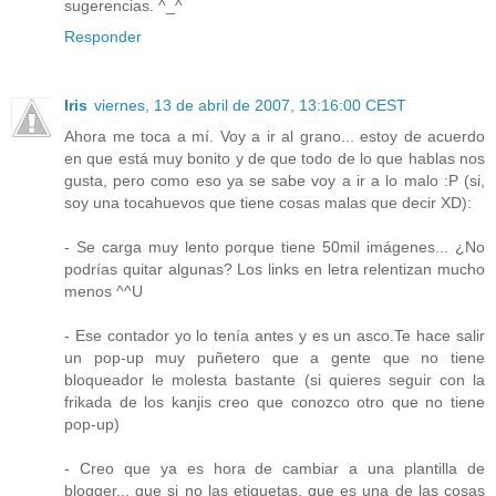
sugerencias. ^_^
Responder
Iris
viernes, 13 de abril de 2007, 13:16:00 CEST
Ahora me toca a mí. Voy a ir al grano... estoy de acuerdo
en que está muy bonito y de que todo de lo que hablas nos
gusta, pero como eso ya se sabe voy a ir a lo malo :P (si,
soy una tocahuevos que tiene cosas malas que decir XD):
- Se carga muy lento porque tiene 50mil imágenes... ¿No
podrías quitar algunas? Los links en letra relentizan mucho
menos ^^U
- Ese contador yo lo tenía antes y es un asco.Te hace salir
un pop-up muy puñetero que a gente que no tiene
bloqueador le molesta bastante (si quieres seguir con la
frikada de los kanjis creo que conozco otro que no tiene
pop-up)
- Creo que ya es hora de cambiar a una plantilla de
blogger... que si no las etiquetas, que es una de las cosas