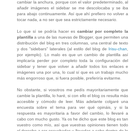
cambiar la anchura, porque con el valor predeterminado, al
añadir imágenes el sidebar se me descolocaba y se iba
para abajo continuamente. Así que ahí prefiero no volver a
tocar nada, a no ser que sea estrictamente necesario.
Lo que sí se podría hacer es
cambiar por completo la
plantilla
a una de las nuevas de Blogger, que permiten una
distribución del blog en tres columnas, una central de texto
y dos "sidebars" laterales (al estilo del blog de
Irisu-chan
,
por ejemplo). Lo malo es que un cambio de plantilla así
implicaría perder por completo toda la configuración del
sidebar y tener que volver a añadir todos los enlaces e
imágenes una por una, lo cual sí que es un trabajo mucho
más engorroso que, si fuera posible, preferiría evitarme.
No obstante, si vosotros me pedís mayoritariamente que
cambie la plantilla, lo haré, si con ello el blog os resulta más
accesible y cómodo de leer. Más adelante colgaré una
encuesta sobre el tema para ver qué opináis, y si la
respuesta es mayoritaria a favor del cambio, lo llevaré a
cabo con mucho gusto. Ya os he dicho que este blog es tan
vuestro como mío, así que vuestras opiniones tienen todo
el derecho a ser escuchadas y llevadas a cabo dentro de lo