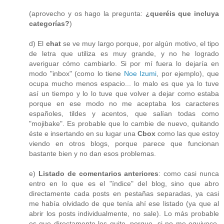
(aprovecho y os hago la pregunta:
¿queréis que incluya
categorías?
)
d) El
chat
se ve muy largo porque, por algún motivo, el tipo
de letra que utiliza es muy grande, y no he logrado
averiguar cómo cambiarlo. Si por mí fuera lo dejaría en
modo "inbox" (como lo tiene
Noe Izumi
, por ejemplo), que
ocupa mucho menos espacio... lo malo es que ya lo tuve
así un tiempo y lo lo tuve que volver a dejar como estaba
porque en ese modo no me aceptaba los caracteres
españoles, tildes y acentos, que salían todas como
"mojibake". Es probable que lo cambie de nuevo, quitando
éste e insertando en su lugar una
Cbox
como las que estoy
viendo en otros blogs, porque parece que funcionan
bastante bien y no dan esos problemas.
e)
Listado de comentarios anteriores
: como casi nunca
entro en lo que es el "índice" del blog, sino que abro
directamente cada posts en pestañas separadas, ya casi
me había olvidado de que tenía ahí ese listado (ya que al
abrir los posts individualmente, no sale). Lo más probable
es que directamente los quite, porque, si no me equivoco,