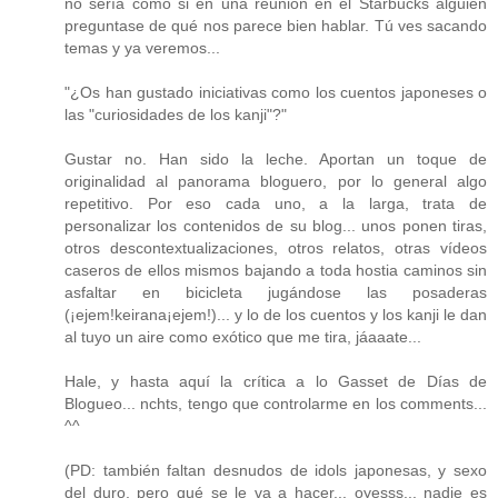
no sería como si en una reunión en el Starbucks alguien
preguntase de qué nos parece bien hablar. Tú ves sacando
temas y ya veremos...
"¿Os han gustado iniciativas como los cuentos japoneses o
las "curiosidades de los kanji"?"
Gustar no. Han sido la leche. Aportan un toque de
originalidad al panorama bloguero, por lo general algo
repetitivo. Por eso cada uno, a la larga, trata de
personalizar los contenidos de su blog... unos ponen tiras,
otros descontextualizaciones, otros relatos, otras vídeos
caseros de ellos mismos bajando a toda hostia caminos sin
asfaltar en bicicleta jugándose las posaderas
(¡ejem!keirana¡ejem!)... y lo de los cuentos y los kanji le dan
al tuyo un aire como exótico que me tira, jáaaate...
Hale, y hasta aquí la crítica a lo Gasset de Días de
Blogueo... nchts, tengo que controlarme en los comments...
^^
(PD: también faltan desnudos de idols japonesas, y sexo
del duro, pero qué se le va a hacer... oyesss... nadie es