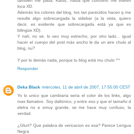
también me pasa, Katsu, hasta que coordino me vuelvo
loca XD.
Además los colores del blog, tos tan parecidos hacen q me
resulte algo sobrecargada la sidebar (a la vista, quiero
decir, es evidente que sobrecargada está ya que es
bilingüe XD).
Y nah, no sé, lo veo muy estrecho, por otro lado... igual
hacer el cuerpo del post más ancho le da un aire chulo al
blog, nu?
Y por lo demás nada, porque tu blog está mu chulo ^^
Responder
Deka Black
miércoles, 11 de abril de 2007, 17:55:00 CEST
Yo lo unico que cambiaria seria el color de los links, algo
mas llamativo. Soy daltónico, y entre eso y que el tamaño d
eletra no e smuy grande, se me hace muy confuso, la
verdad.
¿Glurt? Que palabra de vericacion es esa? Parece Lengua
Negra.