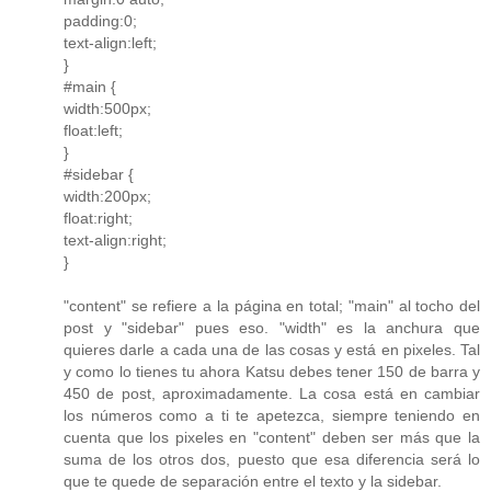
padding:0;
text-align:left;
}
#main {
width:500px;
float:left;
}
#sidebar {
width:200px;
float:right;
text-align:right;
}
"content" se refiere a la página en total; "main" al tocho del
post y "sidebar" pues eso. "width" es la anchura que
quieres darle a cada una de las cosas y está en pixeles. Tal
y como lo tienes tu ahora Katsu debes tener 150 de barra y
450 de post, aproximadamente. La cosa está en cambiar
los números como a ti te apetezca, siempre teniendo en
cuenta que los pixeles en "content" deben ser más que la
suma de los otros dos, puesto que esa diferencia será lo
que te quede de separación entre el texto y la sidebar.