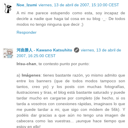
Noe_Izumi
viernes, 13 de abril de 2007, 15:10:00 CEST
A mi me parece estupendo como esta, soy incapaz de
decirle a nadie que haga tal cosa en su blog ·_· De todos
modos no tengo ninguna que decir ;)
Responder
河曲勝人 - Kawano Katsuhito
viernes, 13 de abril de
2007, 16:25:00 CEST
Irisu-chan
, te contesto punto por punto:
a)
Imágenes
: tienes bastante razón, yo mismo admito que
entre los banners (que de todos modos tampoco son
tantos, creo yo) y los posts con muchas fotografías,
ilustraciones y tiras, el blog está bastante saturado y puede
tardar mucho en cargarse por completo (de hecho, si os
tarda a vosotros con conexiones rápidas, imaginaos lo que
me puede tardar a mi, que sigo con módem de 56k). Y
podéis dar gracias a que aún no tengo una imagen de
cabecera como las vuestras... ¡aunque hace tiempo que
estoy en ello!