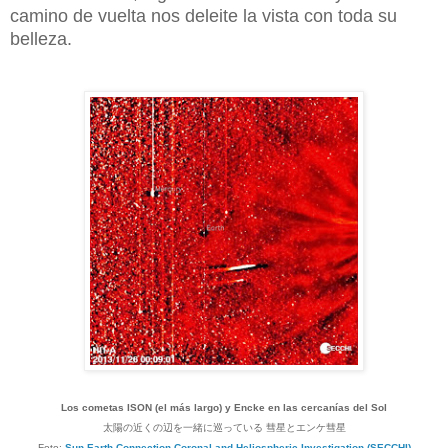
camino de vuelta nos deleite la vista con toda su
belleza.
Los cometas ISON (el más largo) y Encke en las cercanías del Sol
太陽の近くの辺を一緒に巡っている 彗星とエンケ彗星
Foto:
Sun Earth Connection Coronal and Heliospheric Investigation (SECCHI)