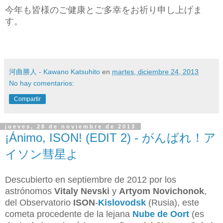
今年も皆様のご健康とご多幸をお祈り申し上げま
す。
河曲勝人 - Kawano Katsuhito
en
martes, diciembre 24, 2013
No hay comentarios:
Compartir
jueves, 28 de noviembre de 2013
¡Ánimo, ISON! (EDIT 2) - がんばれ！ア
イソン彗星よ
Descubierto en septiembre de 2012 por los
astrónomos
Vitaly Nevski
y
Artyom Novichonok
,
del Observatorio
ISON
-
Kislovodsk
(Rusia), este
cometa procedente de la lejana
Nube de Oort
(es