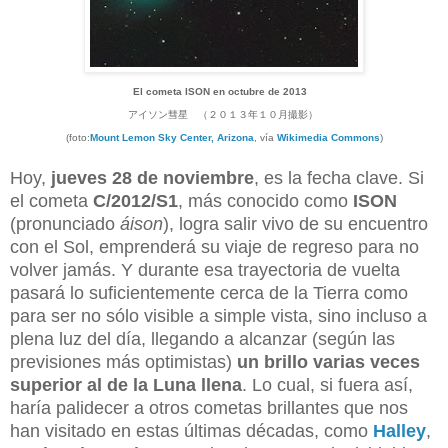
El cometa ISON en octubre de 2013
アイソン彗星 （２０１３年１０月撮影）
(foto:
Mount Lemon Sky Center, Arizona
, vía
Wikimedia Commons
)
Hoy,
jueves 28 de noviembre
, es la fecha clave. Si
el cometa
C/2012/S1
, más conocido como
ISON
(pronunciado
áison
), logra salir vivo de su encuentro
con el Sol, emprenderá su viaje de regreso para no
volver jamás. Y durante esa trayectoria de vuelta
pasará lo suficientemente cerca de la Tierra como
para ser no sólo visible a simple vista, sino incluso a
plena luz del día, llegando a alcanzar (según las
previsiones más optimistas)
un brillo varias veces
superior al de la Luna llena
. Lo cual, si fuera así,
haría palidecer a otros cometas brillantes que nos
han visitado en estas últimas décadas, como
Halley
,