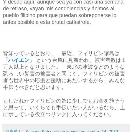
Y desde aquí, aunque sea ya con casi una semana
de retraso, vayan mis condolencias y ánimos al
pueblo filipino para que puedan sobreponerse lo
antes posible a esta brutal catástrofe.
皆知っているとおり、 最近、フィリピン諸島は
「
ハイエン
」 という台風に見舞われ、被害者数は１
万人以上となりました。 東北の津波などのような
恐ろしい災害の被害者と同じく、フィリピンの被害
者も世界中の応援と援助にあたいするから、みんな
手伝うべきだと思います。
もしだれかフィリピンの為に少しでもお金を施そう
と思って、いくらでも手伝いたい人がいるなら、上
に示している役立つリンクに入ってください。
河曲勝人 - Kawano Katsuhito
en
jueves, noviembre 14, 2013