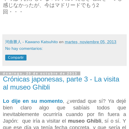
感じなかったが、今はマドリードでもう2
回・・・
河曲勝人 - Kawano Katsuhito
en
martes, noviembre 05, 2013
No hay comentarios:
Compartir
domingo, 20 de octubre de 2013
Crónicas japonesas, parte 3 - La visita
al museo Ghibli
Lo dije en su momento
, ¿verdad que sí? Ya dejé
bien claro algo que sabíais todos que
inevitablemente ocurriría cuando por fin fuera a
Japón: que iría a visitar el
museo Ghibli
, sí o sí. Y
que ese día ya tenía fecha concreta, y que sería el