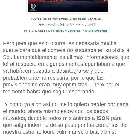
ISON el 25 de noviembre, visto desde Canarias.
カナリア諸島の空中 で見えるアイソン彗星
(foto: J
.J. Casado
, de
Tierra y Estrellas
, via
El Navegante
).
Pero para que esto ocurra, es necesaria mucha
suerte para que el cometa no sucumba en su visita al
Sol. Lamentablemente las últimas informaciones que
leí al respecto en algunos medios apuntaban a que
ya había empezado a desintegrarse y que
probablemente no resistiría, por lo que las
previsiones no eran muy optimistas... pero por el
momento habrá que seguir esperando.
Y como yo algo así no me lo quiero perder por nada
el mundo, ahora mismo estoy con los dedos
cruzados, dándole todos mis ánimos a
ISON
para
que salga indemne de su paso por las cercanías de
nuestra estrella, logre culminar su órbita y en su