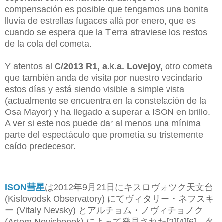
compensación es posible que tengamos una bonita
lluvia de estrellas fugaces allá por enero, que es
cuando se espera que la Tierra atraviese los restos
de la cola del cometa.
Y atentos al
C/2013 R1, a.k.a. Lovejoy,
otro cometa
que también anda de visita por nuestro vecindario
estos días y está siendo visible a simple vista
(actualmente se encuentra en la constelación de la
Osa Mayor) y ha llegado a superar a ISON en brillo.
A ver si este nos puede dar al menos una mínima
parte del espectáculo que prometía su tristemente
caído predecesor.
ISON彗星
は2012年9月21日にキスロヴォツク天文台
(Kislovodsk Observatory) にてヴィタリー・ネフスキ
ー (Vitaly Nevsky) とアルチョム・ノヴィチョノク
(Artem Novichonok) によって発見された[2][4][6]。名