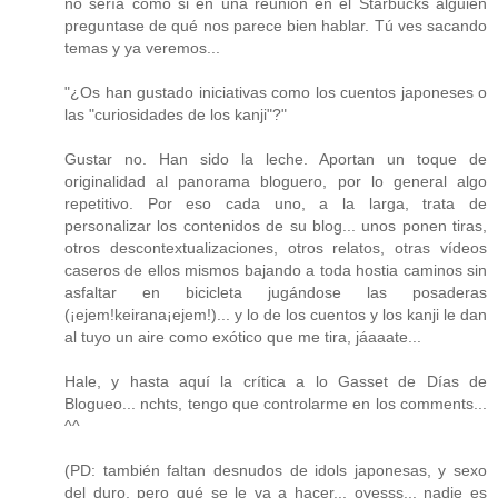
no sería como si en una reunión en el Starbucks alguien
preguntase de qué nos parece bien hablar. Tú ves sacando
temas y ya veremos...
"¿Os han gustado iniciativas como los cuentos japoneses o
las "curiosidades de los kanji"?"
Gustar no. Han sido la leche. Aportan un toque de
originalidad al panorama bloguero, por lo general algo
repetitivo. Por eso cada uno, a la larga, trata de
personalizar los contenidos de su blog... unos ponen tiras,
otros descontextualizaciones, otros relatos, otras vídeos
caseros de ellos mismos bajando a toda hostia caminos sin
asfaltar en bicicleta jugándose las posaderas
(¡ejem!keirana¡ejem!)... y lo de los cuentos y los kanji le dan
al tuyo un aire como exótico que me tira, jáaaate...
Hale, y hasta aquí la crítica a lo Gasset de Días de
Blogueo... nchts, tengo que controlarme en los comments...
^^
(PD: también faltan desnudos de idols japonesas, y sexo
del duro, pero qué se le va a hacer... oyesss... nadie es