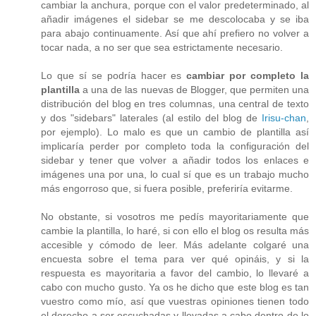
cambiar la anchura, porque con el valor predeterminado, al
añadir imágenes el sidebar se me descolocaba y se iba
para abajo continuamente. Así que ahí prefiero no volver a
tocar nada, a no ser que sea estrictamente necesario.
Lo que sí se podría hacer es
cambiar por completo la
plantilla
a una de las nuevas de Blogger, que permiten una
distribución del blog en tres columnas, una central de texto
y dos "sidebars" laterales (al estilo del blog de
Irisu-chan
,
por ejemplo). Lo malo es que un cambio de plantilla así
implicaría perder por completo toda la configuración del
sidebar y tener que volver a añadir todos los enlaces e
imágenes una por una, lo cual sí que es un trabajo mucho
más engorroso que, si fuera posible, preferiría evitarme.
No obstante, si vosotros me pedís mayoritariamente que
cambie la plantilla, lo haré, si con ello el blog os resulta más
accesible y cómodo de leer. Más adelante colgaré una
encuesta sobre el tema para ver qué opináis, y si la
respuesta es mayoritaria a favor del cambio, lo llevaré a
cabo con mucho gusto. Ya os he dicho que este blog es tan
vuestro como mío, así que vuestras opiniones tienen todo
el derecho a ser escuchadas y llevadas a cabo dentro de lo