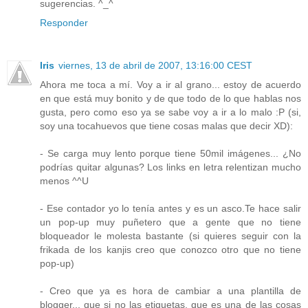
sugerencias. ^_^
Responder
Iris
viernes, 13 de abril de 2007, 13:16:00 CEST
Ahora me toca a mí. Voy a ir al grano... estoy de acuerdo
en que está muy bonito y de que todo de lo que hablas nos
gusta, pero como eso ya se sabe voy a ir a lo malo :P (si,
soy una tocahuevos que tiene cosas malas que decir XD):
- Se carga muy lento porque tiene 50mil imágenes... ¿No
podrías quitar algunas? Los links en letra relentizan mucho
menos ^^U
- Ese contador yo lo tenía antes y es un asco.Te hace salir
un pop-up muy puñetero que a gente que no tiene
bloqueador le molesta bastante (si quieres seguir con la
frikada de los kanjis creo que conozco otro que no tiene
pop-up)
- Creo que ya es hora de cambiar a una plantilla de
blogger... que si no las etiquetas, que es una de las cosas