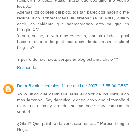
también me pasa, Katsu, hasta que coordino me vuelvo
loca XD.
Además los colores del blog, tos tan parecidos hacen q me
resulte algo sobrecargada la sidebar (a la vista, quiero
decir, es evidente que sobrecargada está ya que es
bilingüe XD).
Y nah, no sé, lo veo muy estrecho, por otro lado... igual
hacer el cuerpo del post más ancho le da un aire chulo al
blog, nu?
Y por lo demás nada, porque tu blog está mu chulo ^^
Responder
Deka Black
miércoles, 11 de abril de 2007, 17:55:00 CEST
Yo lo unico que cambiaria seria el color de los links, algo
mas llamativo. Soy daltónico, y entre eso y que el tamaño d
eletra no e smuy grande, se me hace muy confuso, la
verdad.
¿Glurt? Que palabra de vericacion es esa? Parece Lengua
Negra.