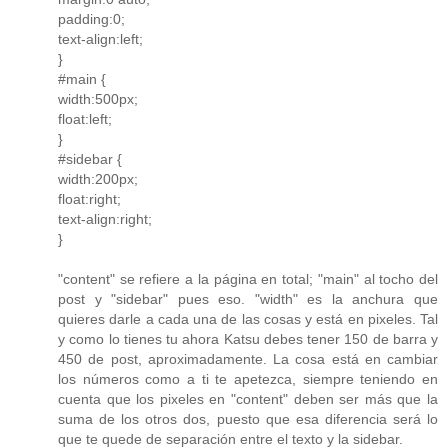
padding:0;
text-align:left;
}
#main {
width:500px;
float:left;
}
#sidebar {
width:200px;
float:right;
text-align:right;
}
"content" se refiere a la página en total; "main" al tocho del
post y "sidebar" pues eso. "width" es la anchura que
quieres darle a cada una de las cosas y está en pixeles. Tal
y como lo tienes tu ahora Katsu debes tener 150 de barra y
450 de post, aproximadamente. La cosa está en cambiar
los números como a ti te apetezca, siempre teniendo en
cuenta que los pixeles en "content" deben ser más que la
suma de los otros dos, puesto que esa diferencia será lo
que te quede de separación entre el texto y la sidebar.