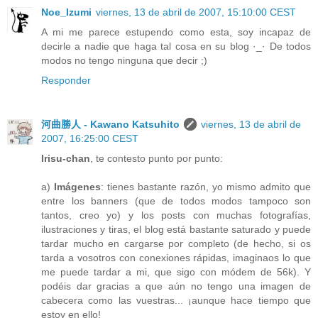
Noe_Izumi
viernes, 13 de abril de 2007, 15:10:00 CEST
A mi me parece estupendo como esta, soy incapaz de
decirle a nadie que haga tal cosa en su blog ·_· De todos
modos no tengo ninguna que decir ;)
Responder
河曲勝人 - Kawano Katsuhito
viernes, 13 de abril de
2007, 16:25:00 CEST
Irisu-chan
, te contesto punto por punto:
a)
Imágenes
: tienes bastante razón, yo mismo admito que
entre los banners (que de todos modos tampoco son
tantos, creo yo) y los posts con muchas fotografías,
ilustraciones y tiras, el blog está bastante saturado y puede
tardar mucho en cargarse por completo (de hecho, si os
tarda a vosotros con conexiones rápidas, imaginaos lo que
me puede tardar a mi, que sigo con módem de 56k). Y
podéis dar gracias a que aún no tengo una imagen de
cabecera como las vuestras... ¡aunque hace tiempo que
estoy en ello!