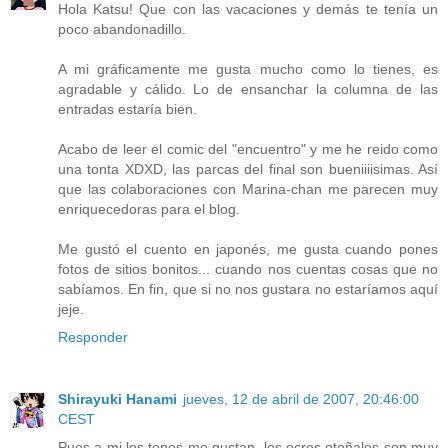
Hola Katsu! Que con las vacaciones y demás te tenía un
poco abandonadillo.
A mi gráficamente me gusta mucho como lo tienes, es
agradable y cálido. Lo de ensanchar la columna de las
entradas estaría bien.
Acabo de leer el comic del "encuentro" y me he reido como
una tonta XDXD, las parcas del final son bueniiiisimas. Así
que las colaboraciones con Marina-chan me parecen muy
enriquecedoras para el blog.
Me gustó el cuento en japonés, me gusta cuando pones
fotos de sitios bonitos... cuando nos cuentas cosas que no
sabíamos. En fin, que si no nos gustara no estaríamos aquí
jeje.
Responder
Shirayuki Hanami
jueves, 12 de abril de 2007, 20:46:00
CEST
Pues a mi los tonos me gustan, los ocres otoñales son muy