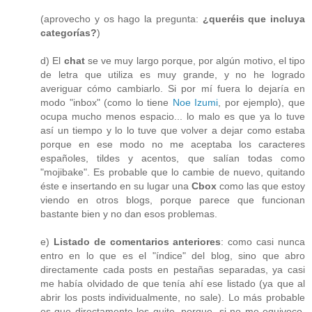
(aprovecho y os hago la pregunta:
¿queréis que incluya
categorías?
)
d) El
chat
se ve muy largo porque, por algún motivo, el tipo
de letra que utiliza es muy grande, y no he logrado
averiguar cómo cambiarlo. Si por mí fuera lo dejaría en
modo "inbox" (como lo tiene
Noe Izumi
, por ejemplo), que
ocupa mucho menos espacio... lo malo es que ya lo tuve
así un tiempo y lo lo tuve que volver a dejar como estaba
porque en ese modo no me aceptaba los caracteres
españoles, tildes y acentos, que salían todas como
"mojibake". Es probable que lo cambie de nuevo, quitando
éste e insertando en su lugar una
Cbox
como las que estoy
viendo en otros blogs, porque parece que funcionan
bastante bien y no dan esos problemas.
e)
Listado de comentarios anteriores
: como casi nunca
entro en lo que es el "índice" del blog, sino que abro
directamente cada posts en pestañas separadas, ya casi
me había olvidado de que tenía ahí ese listado (ya que al
abrir los posts individualmente, no sale). Lo más probable
es que directamente los quite, porque, si no me equivoco,