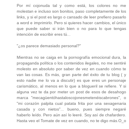
Por mí cojonuda tal y como está, los colores no me
molestan e incluso son bonitos, paso completamente de los
links, y si el post es largo o cansado de leer prefiero pasarlo
a word e imprimirlo. Pero si quieres hacer cambios, el único
que puede saber si irán bien o no para lo que tengas
intención de escribir eres tú...
"¿os parece demasiado personal?"
Mientras no se caiga en la pornografía emocional dura, la
propaganda política o los contenidos ilegales, no me sentiré
molesto en absoluto por saber de vez en cuando cómo te
van las cosas. Es más, gran parte del éxito de tu blog ( y
esto nadie me lo va a discutir) es que eres un personaje
carismático, al menos en lo que a blogueril se refiere. Y si
alguna vez te da por meter un post de esos de desahogo
marca "mecagüentóhastaloscojonesmetenéiscabrones", o
"mi corazón palpita cual patata frita por una sexagenaria
casada y con nietos"... bueno, pues siempre negaré
haberlo leído. Pero aún así lo leeré. Soy así de chafardero.
Hasta veo el Tomate de vez en cuando, no te digo más.O_o