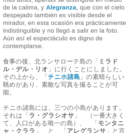
de la calima, y
Alegranza
, que con el cielo
despejado también es visible desde el
mirador, en esta ocasión era prácticamente
indistinguible y no llegó a salir en la foto.
Aún así el espectáculo es digno de
contemplarse.
食事の後、北ランサローテ島の「
ミラド
ル・デル・リオ
」に行くことにしました。
その上から、「
チニホ諸島
」の素晴らしい
眺めがあり、素敵な写真を撮ることが可
能。
チニホ諸島には、三つの小島があります。
それは「
ラ・グラシオサ
」 （一番大きく
て、人口がある唯一の島）、 「
モンタニ
ャ・クララ
」 と 「
アレグランサ
」と言