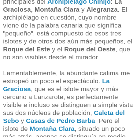
principales del
Archipiélago Chinijo
:
La
Graciosa, Montaña Clara
y
Alegranza
. El
archipiélago en cuestión, cuyo nombre
viene de la palabra canaria que significa
"pequeño", está compuesto de esos tres
islotes y de otros dos aún más pequeños, el
Roque del Este
y el
Roque del Oeste
, que
no son visibles desde el mirador.
Lamentablemente, la abundante calima me
estropeó un poco el espectáculo.
La
Graciosa
, que es el islote mayor y más
cercano a Lanzarote, es perfectamente
visible e incluso se distinguen a simple vista
sus dos núcleos de población,
Caleta del
Sebo
y
Casas de Pedro Barba
. Pero el
islote de
Montaña Clara
, situado un poco
más atrás, apenas se distinguía en medio