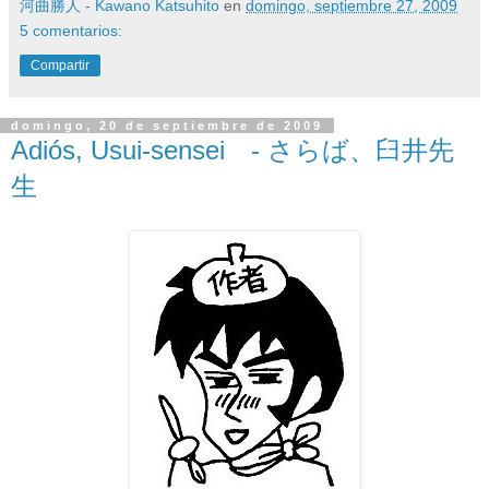
河曲勝人 - Kawano Katsuhito
en
domingo, septiembre 27, 2009
5 comentarios:
Compartir
domingo, 20 de septiembre de 2009
Adiós, Usui-sensei - さらば、臼井先
生