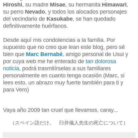
Hiroshi
, su madre
Misae
, su hermanita
Himawari
,
su perro
Nevado
, y todos los alocados personajes
del vecindario de
Kasukabe
, se han quedado
definitivamente huérfanos.
Desde aquí mis condolencias a la familia. Por
supuesto que no creo que lean este blog, pero sé
bien que
Marc Bernabé
, amigo personal de Usui y
por cuya web me he enterado de
tan dolorosa
noticia
, podrá trasmitírselas a sus familiares
personalmente en cuanto tenga ocasión (Marc, si
lees esto, un abrazo muy fuerte también para ti y
para Vero)
Vaya año 2009 tan cruel que llevamos, caray...
（スペイン語だけ。 臼井
儀人
先生の死亡について）