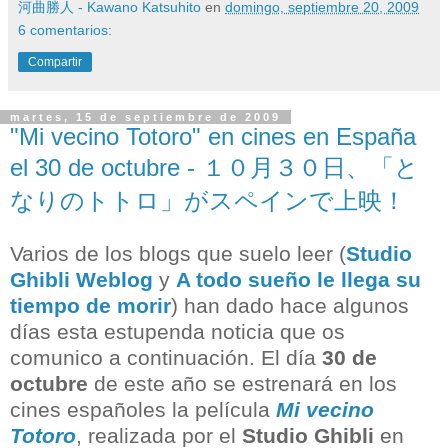
河曲勝人 - Kawano Katsuhito
en
domingo, septiembre 20, 2009
6 comentarios:
Compartir
martes, 15 de septiembre de 2009
"Mi vecino Totoro" en cines en España
el 30 de octubre - １０月３０日、「と
なりのトトロ」がスペインで上映！
Varios de los blogs que suelo leer (
Studio
Ghibli Weblog
y
A todo sueño le llega su
tiempo de morir
) han dado hace algunos
días esta estupenda noticia que os
comunico a continuación. El día
30 de
octubre
de este año se estrenará en los
cines españoles la película
Mi vecino
Totoro
, realizada por el
Studio Ghibli
en