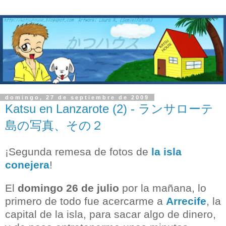
domingo, 27 de septiembre de 2009
Katsu en Lanzarote (2) - ランサローテ
島の写真、その２
¡Segunda remesa de fotos de
la isla
conejera
!
El
domingo 26 de julio
por la mañana, lo
primero de todo fue acercarme a
Arrecife
, la
capital de la isla, para sacar algo de dinero,