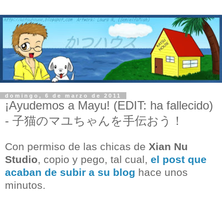
domingo, 6 de marzo de 2011
¡Ayudemos a Mayu! (EDIT: ha fallecido)
- 子猫のマユちゃんを手伝おう！
Con permiso de las chicas de
Xian Nu
Studio
, copio y pego, tal cual,
el post que
acaban de subir a su blog
hace unos
minutos.