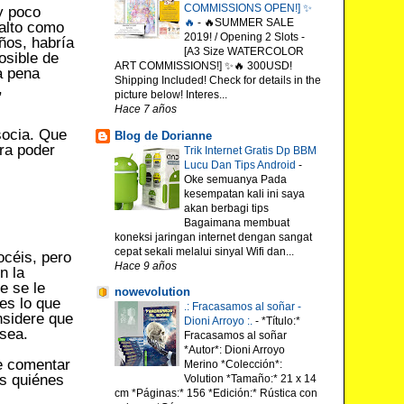
COMMISSIONS OPEN!] ✨
y poco
🔥
-
🔥SUMMER SALE
 alto como
2019! / Opening 2 Slots -
ños, habría
[A3 Size WATERCOLOR
osible de
ART COMMISSIONS!] ✨🔥 300USD!
a pena
Shipping Included! Check for details in the
,
picture below! Interes...
Hace 7 años
socia. Que
Blog de Dorianne
ra poder
Trik Internet Gratis Dp BBM
Lucu Dan Tips Android
-
Oke semuanya Pada
kesempatan kali ini saya
akan berbagi tips
Bagaimana membuat
koneksi jaringan internet dengan sangat
cepat sekali melalui sinyal Wifi dan...
océis, pero
Hace 9 años
n la
e se le
nowevolution
es lo que
.: Fracasamos al soñar -
nsidere que
Dioni Arroyo :.
-
*Título:*
 sea.
Fracasamos al soñar
*Autor*: Dioni Arroyo
e comentar
Merino *Colección*:
as quiénes
Volution *Tamaño:* 21 x 14
cm *Páginas:* 156 *Edición:* Rústica con