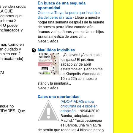
En busca de una segunda
 venden cruda
oportunidad
s LA QUE
Conoce a Troya, la perra que inspiró el
 catarros que
día del perro sin raza
-
Llegó a nuestro
 enferma 3
hogar una semana después de la muerte
O! O puede
de nuestra perra Mina cuando aún
encharcados y
éramos veinteañeros y no teníamos hijos.
Era una mestiza de unos cin...
Hace 5 años
e mar. Como en
ten cuidado y
Maullidos Invisibles
o bien con 2
-
¡Catlovers! ¡Amantes de
ta acatarrado).
los gatos! El próximo
sábado 27 de abril
estaremos en Tiendanimal
TA!
de Kinépolis-Alameda de
10h a 22h con nuestro
stand y la montaña...
Hace 7 años
Dales una oportunidad
(ADOPTADA)Bamba
unque no
chiquitina de 4 kilos en
LICIDADES! Que
adopción.
-
*09/04/2010
Bamba, adoptada en
Madrid.* *Esta pequeñaja
es Bamba, una miniatura
de perrita que ronda los 4 kilos de peso y