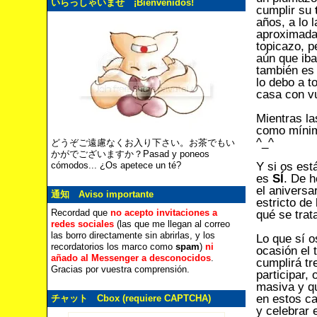
いらっしゃいませ ¡Bienvenidos!
cumplir su
años, a lo 
aproximad
topicazo, p
aún que iba
también es 
lo debo a t
casa con v
Mientras la
como mínim
^_^
どうぞご遠慮なくお入り下さい。お茶でもい
かがでございますか？Pasad y poneos
Y si os est
cómodos... ¿Os apetece un té?
es
SÍ
. De 
el aniversa
通知 Aviso importante
estricto de
Recordad que
no acepto invitaciones a
qué se trat
redes sociales
(las que me llegan al correo
las borro directamente sin abrirlas, y los
Lo que sí 
recordatorios los marco como
spam
)
ni
ocasión el 
añado al Messenger a desconocidos
.
cumplirá tr
Gracias por vuestra comprensión.
participar,
masiva y qu
en estos ca
チャット Cbox (requiere CAPTCHA)
y celebrar 