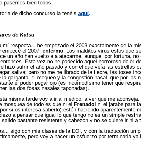
lo pasemos bien todos.
oria de dicho concurso la tenéis
aquí
.
tares de Katsu
 a mí respecta... he empezado el 2008 exactamente de la m
 empecé el 2007:
enfermo
. Los malditos virus estos que s
e un año han vuelto a a atacarme, aunque, por fortuna, no 
entonces. Esta vez no he padecido aquel horroroso dolor d
e hizo sufrir el año pasado y con el que veía las estrellas 
ragar saliva; pero no me he librado de la fiebre, las toses inc
de la garganta, el moqueo y la congestión nasal, que por las
astante el poder pegar ojo (es incomodísimo tener que respira
ner las dos fosas nasales taponadas).
ta misma tarde voy a ir al médico, a ver qué me aconseja, 
 mosquea de todo es que ni el
Frenadol
ni el jarabe para la
 por si os interesa saberlo) estén haciendo aparentemente 
iezo a pensar que igual lo que tengo no es un simple resfriad
 salido bastante resistente y cabezón y no se quiere ir ni a t
s... sigo con mis clases de la EOI, y con la traducción un 
timamente, pero voy a hacer un esfuerzo por terminarla ya 