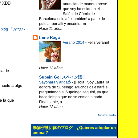
o? XDD
anunciar de manera breve
que voy ha estar en el
Salón de Cómic de
Barcelona este año también! a parte de
pulular por allí y encontrarm...
Hace 11 años
el blog 「かつハ
Irene Roga
Verano 2014
-
Feliz verano!
Hace 12 años
na de
Supein Go! スペイン語！
Sayonara y arigatô
-
¡¡Hola!! Soy Laura, la
 huele a algo
editora de Supeingo. Muchos os estaréis
preguntando si Supeingo seguirá, ya que
hace tiempo que no se comenta nada.
e la que
Finalmente, p...
Hace 12 años
Mostrar todo
動物守護団体のブログ ¿Quieres adoptar un
animal?