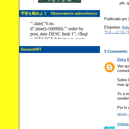
¡eh, 
宇宙を眺めよう Observatorio astronómico
Publicado po
Etiquetas:
Ani
ウス」につい
DeviantART
5 Comments:
Deka B
Veo qu
coment
Sobre 
mas gr
Yo a es
venden
Por lo 
viernes,
Aighas