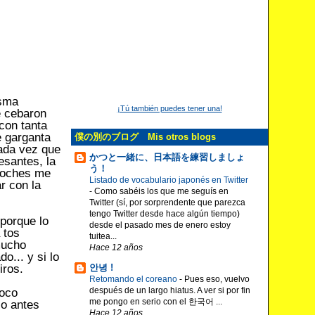
isma
¡Tú también puedes tener una!
e cebaron
con tanta
e garganta
僕の別のブログ Mis otros blogs
cada vez que
かつと一緒に、日本語を練習しましょ
esantes, la
う！
 noches me
Listado de vocabulario japonés en Twitter
r con la
-
Como sabéis los que me seguís en
Twitter (sí, por sorprendente que parezca
tengo Twitter desde hace algún tiempo)
porque lo
desde el pasado mes de enero estoy
 tos
tuitea...
mucho
Hace 12 años
o... y si lo
iros.
안녕 !
Retomando el coreano
-
Pues eso, vuelvo
después de un largo hiatus. A ver si por fin
poco
me pongo en serio con el 한국어 ...
lo antes
Hace 12 años