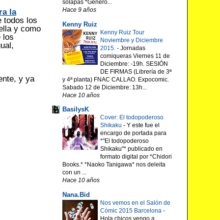
solapas *Género...
Hace 9 años
ra la
 todos los
Kenny Ruiz
ella y como
Kenny Ruiz Tour
 los
Noviembre y Diciembre
ual,
2015.
-
Jornadas
comiqueras Viernes 11 de
Diciembre: -19h. SESIÓN
DE FIRMAS (Librería de 3ª
ente, y ya
y 4ª planta) FNAC CALLAO. Expocomic.
Sabado 12 de Diciembre: 13h...
Hace 10 años
BasilysK
Cover: El todopoderoso
Shikaku
-
Y este fue el
encargo de portada para
*"El todopoderoso
Shikaku"* publicado en
formato digital por *Chidori
Books.* *Naoko Tanigawa* nos deleita
con un ...
Hace 10 años
Nana.Bid
Nos vemos en el Salón de
Cómic 2015 Barcelona
-
Hola chicos vengo a