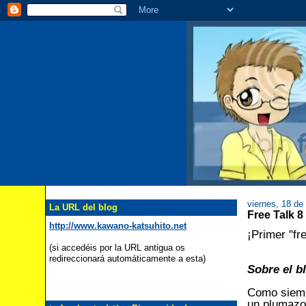
viernes, 18 de
La URL del blog
Free Tal
http://www.kawano-katsuhito.net
¡Primer "fr
(si accedéis por la URL antigua os
redireccionará automáticamente a esta)
Sobre el b
Como siempr
un plumazo,