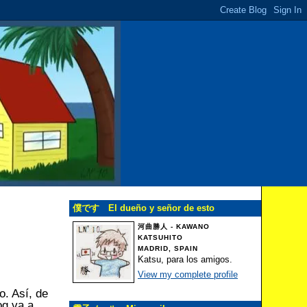
僕です El dueño y señor de esto
河曲勝人 - KAWANO
KATSUHITO
MADRID, SPAIN
Katsu, para los amigos.
View my complete profile
o. Así, de
og va a