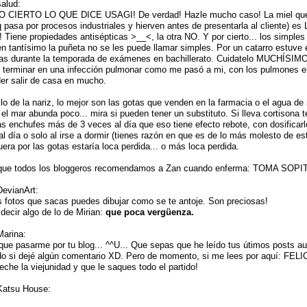
alud:
 CIERTO LO QUE DICE USAGI! De verdad! Hazle mucho caso! La miel que
q pasa por procesos industriales y hierven antes de presentarla al cliente) e
Tiene propiedades antisépticas >__<, la otra NO. Y por cierto... los simples
en tantísimo la puñeta no se les puede llamar simples. Por un catarro estuve
s durante la temporada de exámenes en bachillerato. Cuidatelo MUCHÍSIM
o terminar en una infección pulmonar como me pasó a mi, con los pulmones 
der salir de casa en mucho.
 lo de la nariz, lo mejor son las gotas que venden en la farmacia o el agua d
el mar abunda poco... mira si pueden tener un substituto. Si lleva cortisona 
as enchufes más de 3 veces al día que eso tiene efecto rebote, con dosificarl
l día o solo al irse a dormir (tienes razón en que es de lo más molesto de es
uera por las gotas estaría loca perdida... o más loca perdida.
o que todos los bloggeros recomendamos a Zan cuando enferma: TOMA SOPI
evianArt:
s fotos que sacas puedes dibujar como se te antoje. Son preciosas!
decir algo de lo de Mirian:
que poca vergüenza.
arina:
que pasarme por tu blog... ^^U... Que sepas que he leído tus útimos posts a
do si dejé algún comentario XD. Pero de momento, si me lees por aquí: FE
eche la viejunidad y que le saques todo el partido!
atsu House: