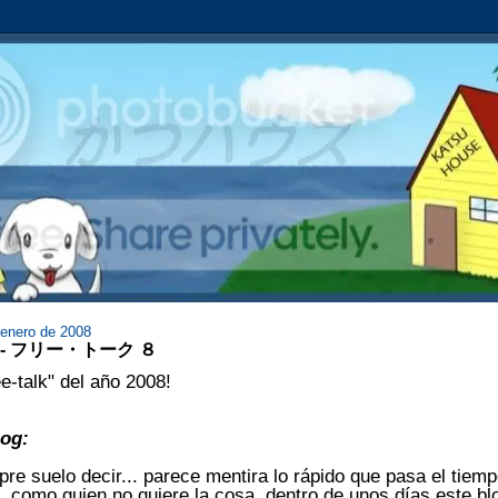
 enero de 2008
k 8 - フリー・トーク ８
ee-talk" del año 2008!
log:
e suelo decir... parece mentira lo rápido que pasa el tiemp
 como quien no quiere la cosa, dentro de unos días este bl