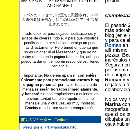
posible.
and such) WILL BE IMMEDIATELY DELETED
AND BANNED.
スパムのメッセージは直ちに削除され、スパ
Cumpleaaaa
ム送信者は予告なしにこのCboxにアクセス禁
止されます。
El pasado
más adorabl
Este cbox es para dejaros notificaciones y
blog (en el
avisos de diversa índole, y para que vosotros
y para cele
podáis comentar y hablar conmigo un poco
Roman
en 
más directamente. Pero tened en cuenta que
allí mismo
no es un chat ni el Messenger, y que yo no
pizzas,
Be
estoy metido en la página todo el día, así que
incrédulos 
puedo tardar un tiempo en responderos. Tened
Segurament
paciencia.
por asomo q
de cumplea
Importante:
No dejéis spam ni comentéis
Roman
y y
únicamente para promocionar vuestro blog
regalos a t
o página personal
, por favor. Esa clase de
colaboració
mensajes
serán borrados inmediatamente
,
y
banearé
sin contemplaciones a quienes los
envíen. Evitad también repetir el mismo
No os voy a
mensaje una y otra vez, es muy molesto.
Marina
con
Gracias a todos por vuestra comprensión.
fotografías
que sí os p
dibujaba un
ぼくのツイッター Twitter
ojalá hubié
Tweets por el @kawanokatsuhito.