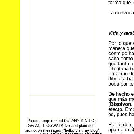
forma que 
La convocat
Vida y ava
Por lo que
manera que
conmigo hac
saña como 
que tanto m
intentaba t
irritación 
dificulta b
boca por te
De hecho es
que más me
(
Bisolvon
,
efecto. Emp
es, pues ha
Please keep in mind that ANY KIND OF
Por lo demá
SPAM, BLOGWALKING and plain self-
aparcada úl
promotion messages ("hello, visit my blog"