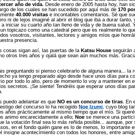
tercer año de vida.
Desde enero de 2005 hasta hoy, han sid
largo de los cuales se han sucedido por aquí más de
170 po
amente
40.000 visitas
e incontables comentarios. Sé que su
ero ni de lejos imaginé al abrir el blog que iba a durar tanto
 a iniciar su cuarto año tan lleno de vida y de buena salud. 
un topicazo como una catedral pero que es realmente lo que
odos vosotros, visitantes, lectores y amigos míos que honrá
uestra presencia.
s cosas sigan así, las puertas de la
Katsu House
seguirán a
o otros tres años y ojalá que sean aún muchos más. Gracia
áis preguntando si pienso celebrarlo de alguna manera... la 
hecho ya tengo preparado algo desde hace unos días para 
rio por todo lo alto, pero de momento lo voy a mantener en 
 los secretos. ¡Se siente! Tendréis que esperar unos días pa
a.
os puedo adelantar es que
NO es un concurso de tiras
. En 
testigo del concurso lo ha recogido
Noe Izumi
, cuyo blog t
es años prácticamente al mismo tiempo que el mío. Si queré
 os animo encarecidamente a ello;
Noe
se merece una partici
e la votación final sea lo más reñida posible... aunque, por
sos, en el fondo quién gane es lo de menos, lo importante es
el insigne acontecimiento con todos los honores, entre amig