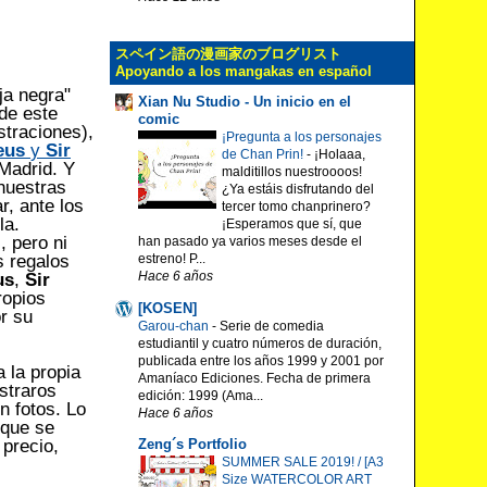
スペイン語の漫画家のブログリスト
Apoyando a los mangakas en español
eja negra"
Xian Nu Studio - Un inicio en el
de este
comic
straciones),
¡Pregunta a los personajes
eus
y
Sir
de Chan Prin!
-
¡Holaaa,
Madrid. Y
malditillos nuestroooos!
nuestras
¿Ya estáis disfrutando del
r, ante los
tercer tomo chanprinero?
la.
¡Esperamos que sí, que
 pero ni
han pasado ya varios meses desde el
estreno! P...
s regalos
Hace 6 años
us
,
Sir
ropios
[KOSEN]
r su
Garou-chan
-
Serie de comedia
estudiantil y cuatro números de duración,
publicada entre los años 1999 y 2001 por
 la propia
Amaníaco Ediciones. Fecha de primera
straros
edición: 1999 (Ama...
n fotos. Lo
Hace 6 años
 que se
Zeng´s Portfolio
 precio,
SUMMER SALE 2019! / [A3
Size WATERCOLOR ART