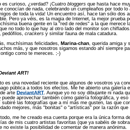
o es curioso, ¿verdad? ¡Cuatro
bloggers
que hasta hace mu
se conocían de nada, celebrando un cumpleaños por todo lo
migos de toda la vida! Un encuentro así, hace tan sólo dos a
ble. Pero ya véis, es la magia de Internet, la mejor prueba p
hísima buena gente en la "red de redes" a la que merece l
que no todo lo que hay al otro lado del monitor son chiflados
, pedófilos,
crackers
y similar fauna de mala catadura.
s, muchísimas felicidades,
Marina-chan
, querida amiga y 
chos más, y que nosotros sigamos estando ahí siempre pa
contigo como te mereces. ;-)
Deviant ART!
to es una novedad reciente que algunos de vosotros ya con
ago pública a todos los efectos. Me he abierto una galería e
de arte
DeviantART
. Aunque yo no soy dibujante ni nada qu
 puede aprovechar también como galería fotográfica, y eso 
lí subiré las fotografías que a mí más me gusten, las que co
ado mejores, más "bonitas" o "artísticas" por la razón que
 todo, me he creado esa cuenta porque era la única forma d
rías de mis cuatro artistas favoritas (que ya sabéis de sobr
e no existe la posibilidad de comentar de manera anónima.