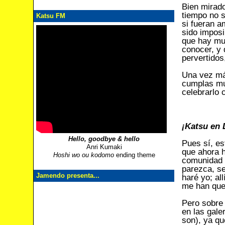
Bien mirad
tiempo no 
Katsu FM
si fueran a
sido imposi
que hay muc
conocer, y 
pervertidos
Una vez má
cumplas mu
celebrarlo 
¡Katsu en 
Hello, goodbye & hello
Pues sí, es
Anri Kumaki
que ahora h
Hoshi wo ou kodomo
ending theme
comunidad 
parezca, se
Jamendo presenta...
haré yo; al
me han qued
Pero sobre
en las gale
son), ya qu