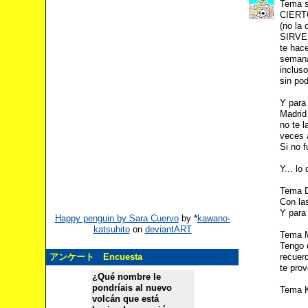
Tema s
CIERTO
(no la 
SIRVE! 
te hac
semana
inclus
sin po
Y para
Madrid 
no te l
veces a
Si no f
Y... l
Tema D
Con la
Y para 
Happy penguin by Sara Cuervo
by
*
kawano-
katsuhito
on
deviantART
Tema M
Tengo 
recuer
アンケート Encuesta
te prov
¿Qué nombre le
pondríais al nuevo
Tema K
volcán que está