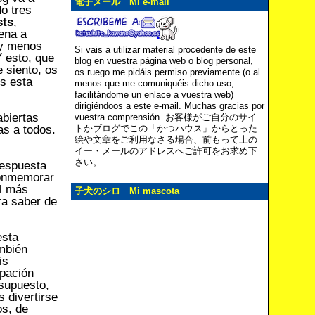
電子メール Mi e-mail
o tres
sts
,
ena a
, y menos
Si vais a utilizar material procedente de este
Y esto, que
blog en vuestra página web o blog personal,
 siento, os
os ruego me pidáis permiso previamente (o al
is esta
menos que me comuniquéis dicho uso,
facilitándome un enlace a vuestra web)
dirigiéndoos a este e-mail. Muchas gracias por
biertas
vuestra comprensión. お客様がご自分のサイ
s a todos.
トかブログでこの「かつハウス」からとった
絵や文章をご利用なさる場合、前もって上の
イー・メールのアドレスへご許可をお求め下
さい。
respuesta
conmemorar
el más
子犬のシロ Mi mascota
ra saber de
esta
ambién
is
pación
 supuesto,
 divertirse
os, de