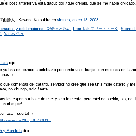
que el post anterior ya está traducido! ¿qué creíais, que se me había olvidad
r 河曲勝人 - Kawano Katsuhito
en
viernes, enero 18, 2008
versarios y celebraciones - 記念日と祝い
,
Free Talk フリー・トーク
,
Sobre 
て
,
Varios 色々
lack
dijo...
e ya has empezado a celebrarlo ponoendo unos kanjis bien molones en la zo
arios ;)
lo que comentas del catarro, servidor no cree que sea un simple catarro y me
ave, no chungo, solo fuerte.
os los espanto a base de miel y te a la menta. pero miel de pueblo, ojo, no d
 en el super!
demas.... suerte! ;)
 18 de enero de 2008, 18:04:00 CET
h y Moreloth
dijo...