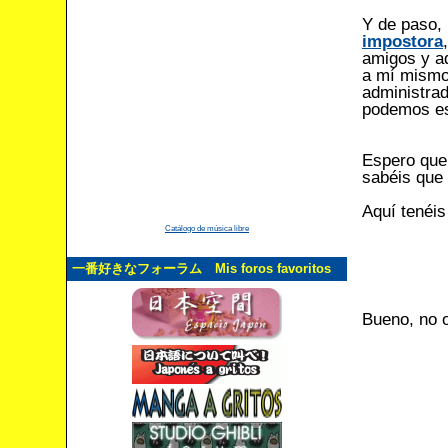
Y de paso, 
impostora
amigos y a
a mí mismo
administrad
podemos esp
Espero que 
sabéis que
Aquí tenéis
Catálogo de música libre
一番好きなフォーラム Mis foros favoritos
Bueno, no o