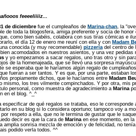
ñooos feeeeliiiiz...
31 de diciembre
fue el cumpleaños de
Marina-chan
, la "ov
e de toda la blogosfera, amiga preferente y socia de honor 
 que, como bien sabéis, colabora con sus tiras cómicas e ilu
brarlo, el día 12 de enero me reuní con ella y con
Madam B
una conocida (y muy recomendable)
pizzería
del centro de 
, bien acomodados en nuestros asientos, y una vez pedidas 
us
y yo empezamos a sacar regalos, uno tras otro y sin para
ojos de la homenajeada, que se llevó una sorpresa mayúscu
e se esperaba que le haríamos algún regalo de cumpleaños,
ue fueran a ser tantos. Y es que, por una parte, estaban lo
ños propiamente dichos, que le hacíamos entre
Madam Be
o mismo, los tres vilmente compinchados. Y por otra, mis p
ítulo personal, como muestra de agradecimiento a
Marina
po
n en el blog. ^_^
 especificar de qué regalos se trataba, eso le corresponde a
tarlo en su blog si lo considera oportuno; tampoco voy a mo
, por respeto a ella, que no le termina de gustar que le saque
uedo decir es que la cara de
Marina
en ese momento, en la
a amplia sonrisa mezcla de emoción y de felicidad, no tenía
rais podido verla todos. ^^