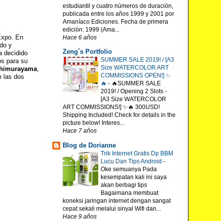
estudiantil y cuatro números de duración,
publicada entre los años 1999 y 2001 por
Amaníaco Ediciones. Fecha de primera
edición: 1999 (Ama...
Expo. En
Hace 6 años
ido y
Zeng´s Portfolio
a decidido
SUMMER SALE 2019! / [A3
os para su
Size WATERCOLOR ART
shimurayama
,
COMMISSIONS OPEN!] ✨
e las dos
🔥
-
🔥SUMMER SALE
2019! / Opening 2 Slots -
[A3 Size WATERCOLOR
ART COMMISSIONS!] ✨🔥 300USD!
Shipping Included! Check for details in the
picture below! Interes...
Hace 7 años
Blog de Dorianne
Trik Internet Gratis Dp BBM
Lucu Dan Tips Android
-
Oke semuanya Pada
kesempatan kali ini saya
akan berbagi tips
Bagaimana membuat
koneksi jaringan internet dengan sangat
cepat sekali melalui sinyal Wifi dan...
Hace 9 años