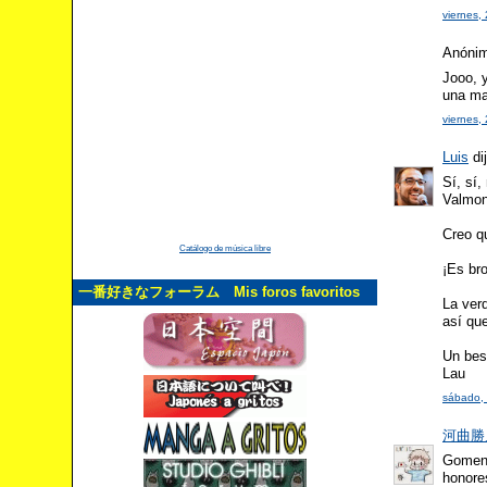
viernes,
Anónimo
Jooo, y
una mar
viernes,
Luis
dij
Sí, sí
Valmont
Creo qu
Catálogo de música libre
¡Es br
一番好きなフォーラム Mis foros favoritos
La ver
así qu
Un bes
Lau
sábado, 
河曲勝人 
Gomen,
honores