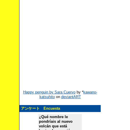
Happy penguin by Sara Cuervo
by
*
kawano-
katsuhito
on
deviantART
アンケート Encuesta
¿Qué nombre le
pondríais al nuevo
volcán que está