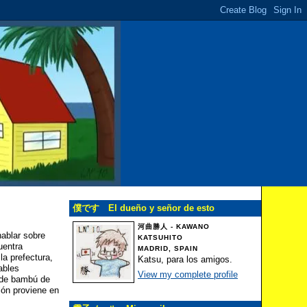
僕です El dueño y señor de esto
河曲勝人 - KAWANO
hablar sobre
KATSUHITO
uentra
MADRID, SPAIN
la prefectura,
Katsu, para los amigos.
ables
View my complete profile
o de bambú de
lón proviene en