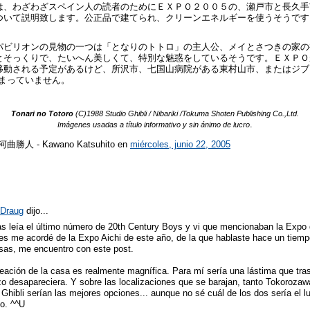
は、わざわざスペイン人の読者のためにＥＸＰＯ２００５の、瀬戸市と長久手
ついて説明致します。公正品で建てられ、クリーンエネルギーを使うそうです
パビリオンの見物の一つは「となりのトトロ」の主人公、メイとさつきの家の
とそっくりで、たいへん美しくて、特別な魅惑をしているそうです。ＥＸＰＯ
移動される予定があるけど、
所沢市、七国山病院がある東村山市、またはジブ
まっていません。
Tonari no Totoro
(C)1988 Studio Ghibli / Nibariki /Tokuma Shoten Publishing Co.,Ltd.
.
Imágenes usadas a título informativo y sin ánimo de lucro
r 河曲勝人 - Kawano Katsuhito
en
miércoles, junio 22, 2005
Draug
dijo...
as leía el último número de 20th Century Boys y vi que mencionaban la Expo
es me acordé de la Expo Aichi de este año, de la que hablaste hace un tiemp
sas, me encuentro con este post.
reación de la casa es realmente magnífica. Para mí sería una lástima que tras
zo desapareciera. Y sobre las localizaciones que se barajan, tanto Tokoroza
Ghibli serían las mejores opciones... aunque no sé cuál de los dos sería el 
do. ^^U