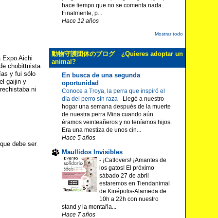
hace tiempo que no se comenta nada.
Finalmente, p...
Hace 12 años
Mostrar todo
動物守護団体のブログ ¿Quieres adoptar un
a Expo Aichi
animal?
de chobittnista
as y fui sólo
En busca de una segunda
l gaijin y
oportunidad
rechistaba ni
Conoce a Troya, la perra que inspiró el
día del perro sin raza
-
Llegó a nuestro
hogar una semana después de la muerte
de nuestra perra Mina cuando aún
éramos veinteañeros y no teníamos hijos.
Era una mestiza de unos cin...
Hace 5 años
 que debe ser
Maullidos Invisibles
-
¡Catlovers! ¡Amantes de
los gatos! El próximo
sábado 27 de abril
estaremos en Tiendanimal
de Kinépolis-Alameda de
10h a 22h con nuestro
stand y la montaña...
Hace 7 años