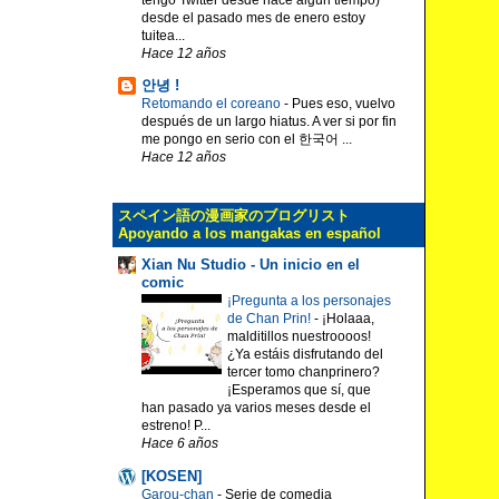
desde el pasado mes de enero estoy
tuitea...
Hace 12 años
안녕 !
Retomando el coreano
-
Pues eso, vuelvo
después de un largo hiatus. A ver si por fin
me pongo en serio con el 한국어 ...
Hace 12 años
スペイン語の漫画家のブログリスト
Apoyando a los mangakas en español
Xian Nu Studio - Un inicio en el
comic
¡Pregunta a los personajes
de Chan Prin!
-
¡Holaaa,
malditillos nuestroooos!
¿Ya estáis disfrutando del
tercer tomo chanprinero?
¡Esperamos que sí, que
han pasado ya varios meses desde el
estreno! P...
Hace 6 años
[KOSEN]
Garou-chan
-
Serie de comedia