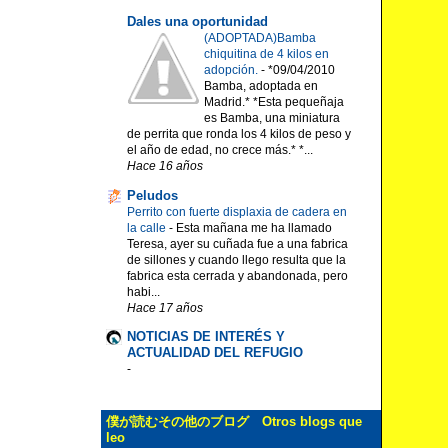
Dales una oportunidad
(ADOPTADA)Bamba
chiquitina de 4 kilos en
adopción.
-
*09/04/2010
Bamba, adoptada en
Madrid.* *Esta pequeñaja
es Bamba, una miniatura
de perrita que ronda los 4 kilos de peso y
el año de edad, no crece más.* *...
Hace 16 años
Peludos
Perrito con fuerte displaxia de cadera en
la calle
-
Esta mañana me ha llamado
Teresa, ayer su cuñada fue a una fabrica
de sillones y cuando llego resulta que la
fabrica esta cerrada y abandonada, pero
habi...
Hace 17 años
NOTICIAS DE INTERÉS Y
ACTUALIDAD DEL REFUGIO
-
僕が読むその他のブログ Otros blogs que
leo