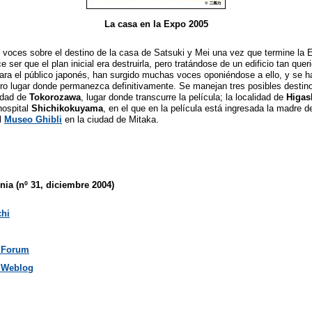
La casa en la Expo 2005
 voces sobre el destino de la casa de Satsuki y Mei una vez que termine la 
ce ser que el plan inicial era destruirla, pero tratándose de un edificio tan quer
ra el público japonés, han surgido muchas voces oponiéndose a ello, y se h
otro lugar donde permanezca definitivamente. Se manejan tres posibles destin
iudad de
Tokorozawa
, lugar donde transcurre la película; la localidad de
Higa
hospital
Shichikokuyama
, en el que en la película está ingresada la madre d
el
Museo Ghibli
en la ciudad de Mitaka.
nia (nº 31, diciembre 2004)
chi
i Forum
i Weblog