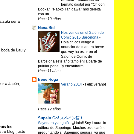
formato digital por *Chidori
Books.* *Naoko Tanigawa* nos deleita
con un ...
Hace 10 años
atsuki sería
Nana.Bid
Nos vemos en el Salón de
Cómic 2015 Barcelona
-
Hola chicos vengo a
anunciar de manera breve
a boda de Lau y
que voy ha estar en el
Salón de Cómic de
Barcelona este año también! a parte de
pulular por allí y encontrarm...
Hace 11 años
Irene Roga
 ir a Japón,
Verano 2014
-
Feliz verano!
Hace 12 años
Supein Go! スペイン語！
Sayonara y arigatô
-
¡¡Hola!! Soy Laura, la
ais los
editora de Supeingo. Muchos os estaréis
tro blog, justo
preguntando si Supeingo seguirá, ya que