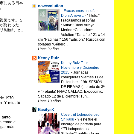
市にある日本
nowevolution
。
.: Fracasamos al soñar -
Dioni Arroyo :.
-
*Título:*
複製です。５
Fracasamos al soñar
が終わった
*Autor*: Dioni Arroyo
リ
、
Merino *Colección*:
美術館
どこ
Volution *Tamaño:* 21 x 14
cm *Páginas:* 156 *Edición:* Rústica con
solapas *Género...
Hace 9 años
Kenny Ruiz
Kenny Ruiz Tour
Noviembre y Diciembre
2015.
-
Jornadas
comiqueras Viernes 11 de
Diciembre: -19h. SESIÓN
DE FIRMAS (Librería de 3ª
y 4ª planta) FNAC CALLAO. Expocomic.
Sabado 12 de Diciembre: 13h...
 de 1970,
Hace 10 años
o. Y mira tú
BasilysK
Cover: El todopoderoso
 tanto
Shikaku
-
Y este fue el
wa como el
encargo de portada para
lugar más
*"El todopoderoso
Shikaku"* publicado en