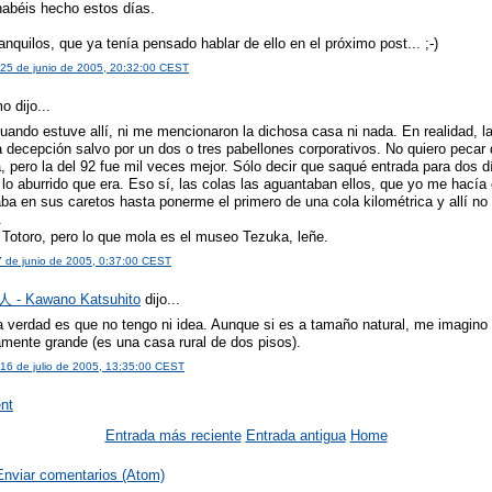
abéis hecho estos días.
anquilos, que ya tenía pensado hablar de ello en el próximo post... ;-)
25 de junio de 2005, 20:32:00 CEST
 dijo...
uando estuve allí, ni me mencionaron la dichosa casa ni nada. En realidad, l
 decepción salvo por un dos o tres pabellones corporativos. No quiero pecar 
, pero la del 92 fue mil veces mejor. Sólo decir que saqué entrada para dos dí
lo aburrido que era. Eso sí, las colas las aguantaban ellos, que yo me hacía e
ba en sus caretos hasta ponerme el primero de una cola kilométrica y allí no 
.
Totoro, pero lo que mola es el museo Tezuka, leñe.
7 de junio de 2005, 0:37:00 CEST
- Kawano Katsuhito
dijo...
a verdad es que no tengo ni idea. Aunque si es a tamaño natural, me imagino
amente grande (es una casa rural de dos pisos).
16 de julio de 2005, 13:35:00 CEST
nt
Entrada más reciente
Entrada antigua
Home
Enviar comentarios (Atom)