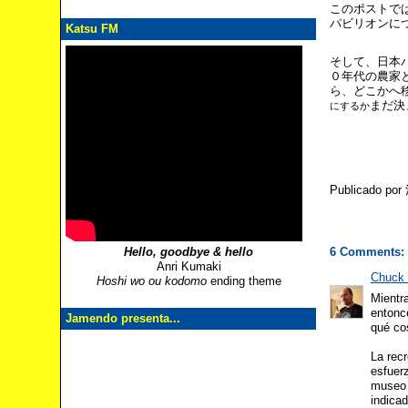
このポストで
パビリオンに
Katsu FM
そして、日本
０年代の農家
ら、どこかへ
まだ
決
にするか
Publicado po
6 Comments:
Hello, goodbye & hello
Anri Kumaki
Chuck 
Hoshi wo ou kodomo
ending theme
Mientr
entonc
Jamendo presenta...
qué co
La rec
esfuer
museo 
indica