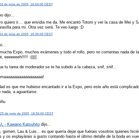
 24 de junio de 2005, 16:04:00 CEST
 dijo...
o quiero ir.... que envidia me da. Me encantó Totoro y ver la casa de Mei y S
avilla para mi. Otra vez será. Te veo luego :D
 24 de junio de 2005, 16:36:00 CEST
o...
, mucha Expo, muchos exámenes y todo el rollo, pero no comentas nada de l
, eeeeeeeh!!!!! :(((((
e tu tarea de moderador se te ha subido a la cabeza, snif, snif...
omaaaaaaaaaaaaaaaaaa!
dad es que me hubiese encantado ir a la Expo, pero este año está complicado
e nada, a aguantarse.
iñu
25 de junio de 2005, 18:56:00 CEST
- Kawano Katsuhito
dijo...
 gomen, Lau & Luis... es que quería dejar que fuérais vosotros quienes hiciér
 y os explayárais a gusto contando hasta el último detalle de la boda en vues