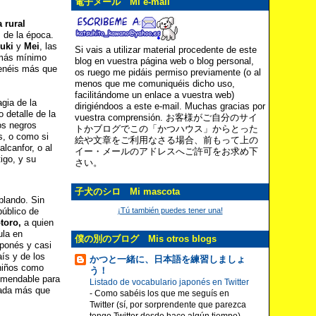
電子メール Mi e-mail
 rural
 de la época.
suki
y
Mei
, las
Si vais a utilizar material procedente de este
 más mínimo
blog en vuestra página web o blog personal,
tenéis más que
os ruego me pidáis permiso previamente (o al
menos que me comuniquéis dicho uso,
facilitándome un enlace a vuestra web)
gia de la
dirigiéndoos a este e-mail. Muchas gracias por
 detalle de la
vuestra comprensión. お客様がご自分のサイ
os negros
トかブログでこの「かつハウス」からとった
s, o como si
絵や文章をご利用なさる場合、前もって上の
lcanfor, o al
イー・メールのアドレスへご許可をお求め下
igo, y su
さい。
子犬のシロ Mi mascota
blando. Sin
público de
¡Tú también puedes tener una!
toro
,
a quien
ula en
僕の別のブログ Mis otros blogs
aponés y casi
ís y de los
かつと一緒に、日本語を練習しましょ
 niños como
う！
comendable para
Listado de vocabulario japonés en Twitter
nada más que
-
Como sabéis los que me seguís en
Twitter (sí, por sorprendente que parezca
tengo Twitter desde hace algún tiempo)