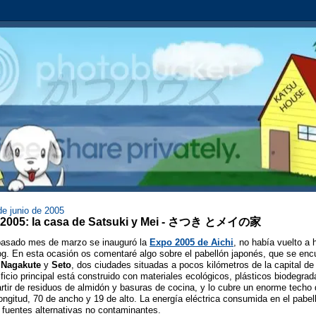
de junio de 2005
i 2005: la casa de Satsuki y Mei - さつき とメイの家
pasado mes de marzo se inauguró la
Expo 2005 de Aichi
, no había vuelto a 
log. En esta ocasión os comentaré algo sobre el pabellón japonés, que se enc
e
Nagakute
y
Seto
, dos ciudades situadas a pocos kilómetros de la capital de 
ificio principal está construido con materiales ecológicos, plásticos biodegrad
artir de residuos de almidón y basuras de cocina, y lo cubre un enorme tech
ongitud, 70 de ancho y 19 de alto. La energía eléctrica consumida en el pabel
e fuentes alternativas no contaminantes.