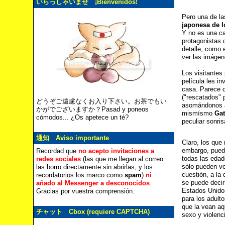
いらっしゃいませ ¡Bienvenidos!
Pero una de la
japonesa de l
Y no es una ca
protagonistas 
detalle, como 
ver las imágen
Los visitantes
película les i
casa. Parece 
("rescatados" 
どうぞご遠慮なくお入り下さい。お茶でもい
asomándonos al
かがでございますか？Pasad y poneos
mismísmo
Ga
cómodos... ¿Os apetece un té?
peculiar sonri
通知 Aviso importante
Claro, los que
embargo, puede
Recordad que
no acepto invitaciones a
todas las edad
redes sociales
(las que me llegan al correo
sólo pueden ve
las borro directamente sin abrirlas, y los
cuestión, a la 
recordatorios los marco como
spam
)
ni
se puede decir
añado al Messenger a desconocidos
.
Estados Unidos
Gracias por vuestra comprensión.
para los adult
que la vean aq
チャット Cbox (requiere CAPTCHA)
sexo y violenci