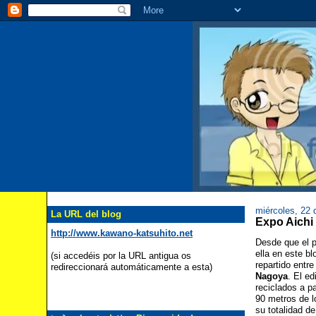
miércoles, 22 
La URL del blog
Expo Aich
http://www.kawano-katsuhito.net
Desde que el 
ella en este b
(si accedéis por la URL antigua os
repartido entr
redireccionará automáticamente a esta)
Nagoya
. El ed
reciclados a p
90 metros de l
su totalidad d