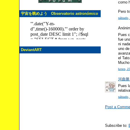
como h
Pero tr
宇宙を眺めよう Observatorio astronómico
sábado, 
Anónimo
Pues c
fue una
ni nada
uno de 
DeviantART
avanza
el Tato
Mucho 
lunes, 2
河曲勝人 
Pues l
relativ
sábado, 
Post a Comme
Subscribe to: