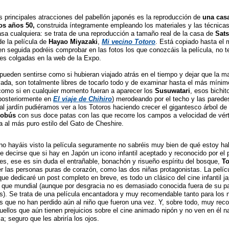
s principales atracciones del pabellón japonés es la reproducción de
una casa
os años 50,
construida íntegramente empleando los materiales y las técnicas
sa cualquiera: se trata de una reproducción a tamaño real de la casa de
Sat
de la película de
Hayao Miyazaki
,
Mi vecino Totoro
. Está copiado hasta el
en seguida podréis comprobar en las fotos los que conozcáis la película, no 
es colgadas en la web de la Expo.
 pueden sentirse como si hubieran viajado atrás en el tiempo y dejar que la ma
nvada, son totalmente libres de tocarlo todo y de examinar hasta el más mínimo
como si en cualquier momento fueran a aparecer los
Susuwatari
, esos bichit
posteriormente en
El viaje de Chihiro
) merodeando por el techo y las parede
 jardín pudiéramos ver a los Totoros haciendo crecer el gigantesco árbol de a
tobús
con sus doce patas con las que recorre los campos a velocidad de vért
sa al más puro estilo del Gato de Cheshire.
 no hayáis visto la película seguramente no sabréis muy bien de qué estoy ha
 decirse que si hay en Japón un icono infantil aceptado y reconocido por el 
es, ese es sin duda el entrañable, bonachón y risueño espíritu del bosque,
To
r las personas puras de corazón, como las dos niñas protagonistas. La pelíc
que dedicaré un post completo en breve, es todo un clásico del cine infantil j
 que mundial (aunque por desgracia no es demasiado conocida fuera de su pa
). Se trata de una película encantadora y muy recomendable tanto para los
os que no han perdido aún al niño que fueron una vez. Y, sobre todo, muy re
uellos que aún tienen prejuicios sobre el cine animado nipón y no ven en él 
a; seguro que les abriría los ojos.