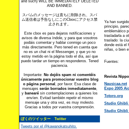
and such) WILL BE IMMEDIATELY DELETED
AND BANNED.
スパムのメッセージは直ちに削除され、スパ
ム送信者は予告なしにこのCboxにアクセス禁
Ya han surgido
止されます。
principio, pare
emblemático pa
Este cbox es para dejaros notificaciones y
trasladarla a 
avisos de diversa índole, y para que vosotros
traslado: la c
podáis comentar y hablar conmigo un poco
donde está el 
más directamente. Pero tened en cuenta que
niñas, o bien 
no es un chat ni el Messenger, y que yo no
estoy metido en la página todo el día, así que
puedo tardar un tiempo en responderos. Tened
Fuentes:
paciencia.
Importante:
No dejéis spam ni comentéis
Revista Nippo
únicamente para promocionar vuestro blog
Nausicaa.net
o página personal
, por favor. Esa clase de
Expo 2005 Ai
mensajes
serán borrados inmediatamente
,
y
banearé
sin contemplaciones a quienes los
Totoro.org
envíen. Evitad también repetir el mismo
mensaje una y otra vez, es muy molesto.
Studio Ghibl
Gracias a todos por vuestra comprensión.
Studio Ghibl
ぼくのツイッター Twitter
Tweets por el @kawanokatsuhito.