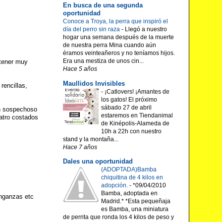
En busca de una segunda
oportunidad
Conoce a Troya, la perra que inspiró el
día del perro sin raza
-
Llegó a nuestro
hogar una semana después de la muerte
de nuestra perra Mina cuando aún
éramos veinteañeros y no teníamos hijos.
Era una mestiza de unos cin...
 tener muy
Hace 5 años
Maullidos Invisibles
rencillas,
-
¡Catlovers! ¡Amantes de
los gatos! El próximo
sábado 27 de abril
an sospechoso
estaremos en Tiendanimal
uatro costados
de Kinépolis-Alameda de
10h a 22h con nuestro
stand y la montaña...
Hace 7 años
Dales una oportunidad
(ADOPTADA)Bamba
chiquitina de 4 kilos en
adopción.
-
*09/04/2010
Bamba, adoptada en
enganzas etc
Madrid.* *Esta pequeñaja
es Bamba, una miniatura
de perrita que ronda los 4 kilos de peso y