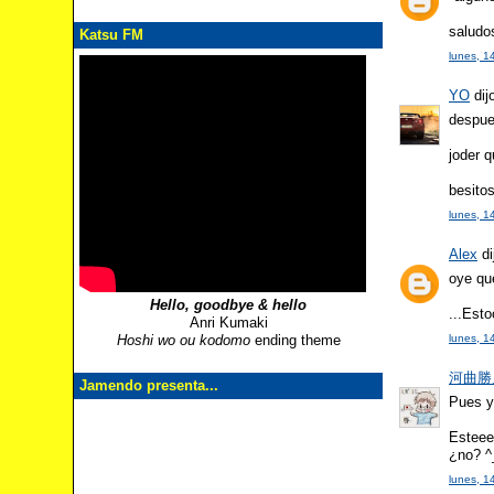
saludo
Katsu FM
lunes, 1
YO
dijo
despue
joder 
besito
lunes, 1
Alex
di
oye qu
Hello, goodbye & hello
...Est
Anri Kumaki
Hoshi wo ou kodomo
ending theme
lunes, 1
河曲勝人 
Jamendo presenta...
Pues y
Esteee,
¿no? ^
lunes, 1