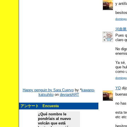
y antif
besito
domingo,
河曲勝人 
Pues q
claro q
No digo
enemis
Ya sé,
que hub
como u
domingo,
YO
dijo
Happy penguin by Sara Cuervo
by
*
kawano-
buena
katsuhito
on
deviantART
no has 
アンケート Encuesta
esta te
¿Qué nombre le
etc etc
pondríais al nuevo
volcán que está
besitos