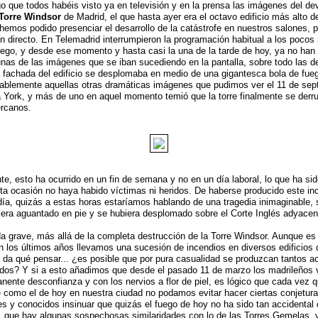
 que todos habéis visto ya en televisión y en la prensa las imágenes del de
Torre Windsor
de Madrid, el que hasta ayer era el octavo edificio más alto de
emos podido presenciar el desarrollo de la catástrofe en nuestros salones, 
en directo. En Telemadrid interrumpieron la programación habitual a los pocos
ego, y desde ese momento y hasta casi la una de la tarde de hoy, ya no han
unas de las imágenes que se iban sucediendo en la pantalla, sobre todo las 
a fachada del edificio se desplomaba en medio de una gigantesca bola de fuego
ablemente aquellas otras dramáticas imágenes que pudimos ver el 11 de sep
York, y más de uno en aquel momento temió que la torre finalmente se derr
ercanos.
e, esto ha ocurrido en un fin de semana y no en un día laboral, lo que ha sid
ta ocasión no haya habido víctimas ni heridos. De haberse producido este in
 día, quizás a estas horas estaríamos hablando de una tragedia inimaginable, s
biera aguantado en pie y se hubiera desplomado sobre el Corte Inglés adyacent
a grave, más allá de la completa destrucción de la Torre Windsor. Aunque es
 En los últimos años llevamos una sucesión de incendios en diversos edificios
 da qué pensar... ¿es posible que por pura casualidad se produzcan tantos a
idos? Y si a esto añadimos que desde el pasado 11 de marzo los madrileños 
nente desconfianza y con los nervios a flor de piel, es lógico que cada vez q
e como el de hoy en nuestra ciudad no podamos evitar hacer ciertas conjetur
res y conocidos insinuar que quizás el fuego de hoy no ha sido tan accidenta
, que hay algunas sospechosas similaridades con lo de las Torres Gemelas, 