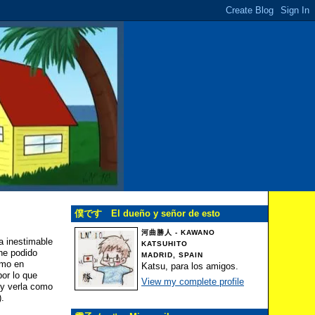
僕です El dueño y señor de esto
河曲勝人 - KAWANO
la inestimable
KATSUHITO
 he podido
MADRID, SPAIN
omo en
Katsu, para los amigos.
por lo que
View my complete profile
 y verla como
).