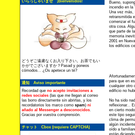
いらっしゃいませ ¡Bienvenidos!
Bueno, supongo
incendio en la
Una vez más, h
retransmitida 
comenzar el fu
otra cosa. Alg
que parte de l
memoria inevit
2001 en Nueva 
los edificios c
どうぞご遠慮なくお入り下さい。お茶でもい
かがでございますか？Pasad y poneos
cómodos... ¿Os apetece un té?
Afortunadament
para que en es
通知 Aviso importante
cualquier otro
edificio no hu
Recordad que
no acepto invitaciones a
redes sociales
(las que me llegan al correo
No ha sido nad
las borro directamente sin abrirlas, y los
reflexionar...
recordatorios los marco como
spam
)
ni
en cierto modo
añado al Messenger a desconocidos
.
este tipo segu
Gracias por vuestra comprensión.
clima de perma
algún incident
チャット Cbox (requiere CAPTCHA)
oído a familia
están diciendo