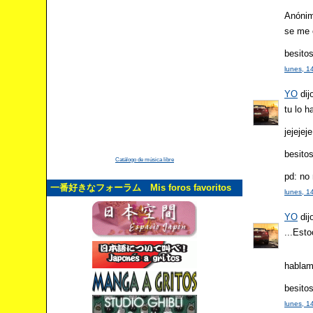
Anónimo
se me o
besitos
lunes, 1
YO
dijo
tu lo h
jejejeje
besito
Catálogo de música libre
pd: no
一番好きなフォーラム Mis foros favoritos
lunes, 1
YO
dijo
...Est
hablam
besito
lunes, 1