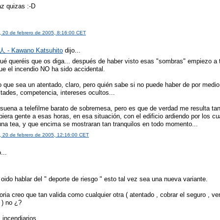
az quizas :-D
s
 20 de febrero de 2005, 8:16:00 CET
- Kawano Katsuhito
dijo...
ué queréis que os diga... después de haber visto esas "sombras" empiezo a
ue el incendio NO ha sido accidental.
 que sea un atentado, claro, pero quién sabe si no puede haber de por medio 
tades, competencia, intereses ocultos...
 suena a telefilme barato de sobremesa, pero es que de verdad me resulta t
iera gente a esas horas, en esa situación, con el edificio ardiendo por los c
na tea, y que encima se mostraran tan tranquilos en todo momento...
 20 de febrero de 2005, 12:16:00 CET
...
s
oido hablar del " deporte de riesgo " esto tal vez sea una nueva variante.
oria creo que tan valida como cualquier otra ( atentado , cobrar el seguro , v
 ) no ¿?
 incendiarios