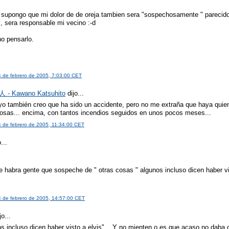
y supongo que mi dolor de de oreja tambien sera "sospechosamente " parecido
, sera responsable mi vecino :-d
no pensarlo.
s
4 de febrero de 2005, 7:03:00 CET
- Kawano Katsuhito
dijo...
 yo también creo que ha sido un accidente, pero no me extraña que haya qui
cosas... encima, con tantos incendios seguidos en unos pocos meses...
4 de febrero de 2005, 11:34:00 CET
...
s
e habra gente que sospeche de " otras cosas " algunos incluso dicen haber vis
s
4 de febrero de 2005, 14:57:00 CET
jo...
s incluso dicen haber visto a elvis"... Y no mienten o es que acaso no daba c