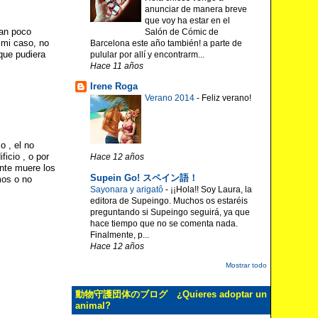
anunciar de manera breve
que voy ha estar en el
tan poco
Salón de Cómic de
 mi caso, no
Barcelona este año también! a parte de
que pudiera
pulular por allí y encontrarm...
Hace 11 años
Irene Roga
Verano 2014
-
Feliz verano!
o , el no
ficio , o por
Hace 12 años
ente muere los
Supein Go! スペイン語！
mos o no
Sayonara y arigatô
-
¡¡Hola!! Soy Laura, la
editora de Supeingo. Muchos os estaréis
preguntando si Supeingo seguirá, ya que
hace tiempo que no se comenta nada.
Finalmente, p...
Hace 12 años
Mostrar todo
動物守護団体のブログ ¿Quieres adoptar un
animal?