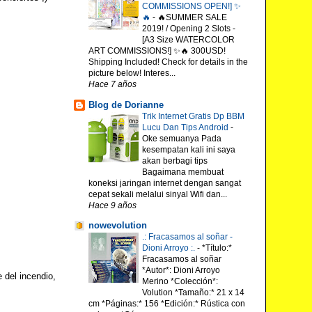
COMMISSIONS OPEN!] ✨
🔥
-
🔥SUMMER SALE
2019! / Opening 2 Slots -
[A3 Size WATERCOLOR
ART COMMISSIONS!] ✨🔥 300USD!
Shipping Included! Check for details in the
picture below! Interes...
Hace 7 años
Blog de Dorianne
Trik Internet Gratis Dp BBM
Lucu Dan Tips Android
-
Oke semuanya Pada
kesempatan kali ini saya
akan berbagi tips
Bagaimana membuat
koneksi jaringan internet dengan sangat
cepat sekali melalui sinyal Wifi dan...
Hace 9 años
nowevolution
.: Fracasamos al soñar -
Dioni Arroyo :.
-
*Título:*
Fracasamos al soñar
*Autor*: Dioni Arroyo
e del incendio,
Merino *Colección*:
Volution *Tamaño:* 21 x 14
cm *Páginas:* 156 *Edición:* Rústica con