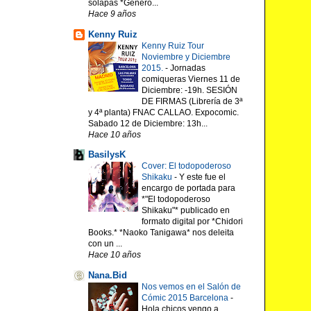
solapas *Género...
Hace 9 años
Kenny Ruiz
Kenny Ruiz Tour
Noviembre y Diciembre
2015.
-
Jornadas
comiqueras Viernes 11 de
Diciembre: -19h. SESIÓN
DE FIRMAS (Librería de 3ª
y 4ª planta) FNAC CALLAO. Expocomic.
Sabado 12 de Diciembre: 13h...
Hace 10 años
BasilysK
Cover: El todopoderoso
Shikaku
-
Y este fue el
encargo de portada para
*"El todopoderoso
Shikaku"* publicado en
formato digital por *Chidori
Books.* *Naoko Tanigawa* nos deleita
con un ...
Hace 10 años
Nana.Bid
Nos vemos en el Salón de
Cómic 2015 Barcelona
-
Hola chicos vengo a