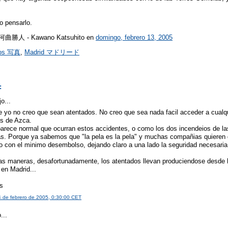
o pensarlo.
r 河曲勝人 - Kawano Katsuhito
en
domingo, febrero 13, 2005
tos 写真
,
Madrid マドリード
:
jo...
 yo no creo que sean atentados. No creo que sea nada facil acceder a cualqu
os de Azca.
arece normal que ocurran estos accidentes, o como los dos incendeios de la
cas. Porque ya sabemos que "la pela es la pela" y muchas compañias quieren 
 con el minimo desembolso, dejando claro a una lado la seguridad necesaria.
as maneras, desafortunadamente, los atentados llevan produciendose desd
 en Madrid...
s
4 de febrero de 2005, 0:30:00 CET
...
s