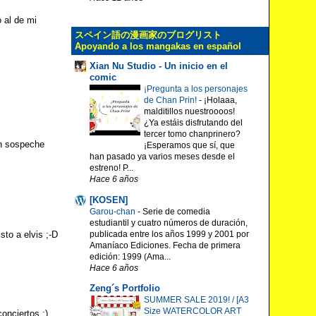
 al de mi
スペイン語の漫画家のブログリスト
Apoyando a los mangakas en español
Xian Nu Studio - Un inicio en el
comic
¡Pregunta a los personajes
de Chan Prin!
-
¡Holaaa,
malditillos nuestroooos!
¿Ya estáis disfrutando del
tercer tomo chanprinero?
en sospeche
¡Esperamos que sí, que
han pasado ya varios meses desde el
estreno! P...
Hace 6 años
[KOSEN]
Garou-chan
-
Serie de comedia
estudiantil y cuatro números de duración,
publicada entre los años 1999 y 2001 por
to a elvis ;-D
Amaníaco Ediciones. Fecha de primera
edición: 1999 (Ama...
Hace 6 años
Zeng´s Portfolio
SUMMER SALE 2019! / [A3
Size WATERCOLOR ART
onciertos ;)