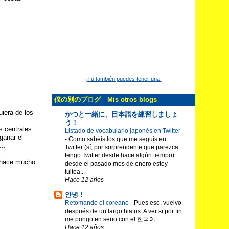
¡Tú también puedes tener una!
僕の別のブログ Mis otros blogs
iera de los
かつと一緒に、日本語を練習しましょ
う！
s centrales
Listado de vocabulario japonés en Twitter
ganar el
-
Como sabéis los que me seguís en
..
Twitter (sí, por sorprendente que parezca
tengo Twitter desde hace algún tiempo)
e hace mucho
desde el pasado mes de enero estoy
tuitea...
Hace 12 años
안녕 !
Retomando el coreano
-
Pues eso, vuelvo
después de un largo hiatus. A ver si por fin
me pongo en serio con el 한국어 ...
Hace 12 años