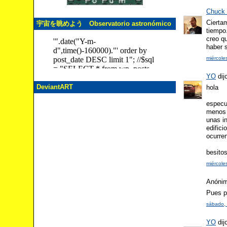
Chuck 
Ciertam
宇宙を眺めよう Observatorio astronómico
tiempo
creo qu
haber s
miércole
YO
dijo
DeviantART
hola
especul
menos d
unas i
edific
ocurre
besito
miércole
Anónimo
Pues p
sábado, 
YO
dijo