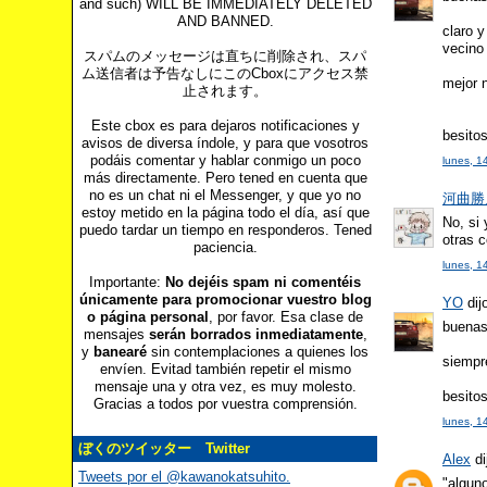
and such) WILL BE IMMEDIATELY DELETED
AND BANNED.
claro 
vecino 
スパムのメッセージは直ちに削除され、スパ
ム送信者は予告なしにこのCboxにアクセス禁
mejor 
止されます。
Este cbox es para dejaros notificaciones y
besito
avisos de diversa índole, y para que vosotros
podáis comentar y hablar conmigo un poco
lunes, 1
más directamente. Pero tened en cuenta que
no es un chat ni el Messenger, y que yo no
河曲勝人 
estoy metido en la página todo el día, así que
No, si
puedo tardar un tiempo en responderos. Tened
otras 
paciencia.
lunes, 1
Importante:
No dejéis spam ni comentéis
únicamente para promocionar vuestro blog
YO
dijo
o página personal
, por favor. Esa clase de
buena
mensajes
serán borrados inmediatamente
,
y
banearé
sin contemplaciones a quienes los
siempr
envíen. Evitad también repetir el mismo
mensaje una y otra vez, es muy molesto.
besito
Gracias a todos por vuestra comprensión.
lunes, 1
ぼくのツイッター Twitter
Alex
di
Tweets por el @kawanokatsuhito.
"alguno