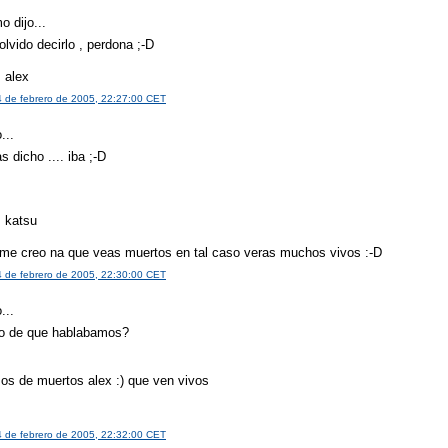
 dijo...
lvido decirlo , perdona ;-D
 alex
4 de febrero de 2005, 22:27:00 CET
...
as dicho .... iba ;-D
s katsu
 me creo na que veas muertos en tal caso veras muchos vivos :-D
4 de febrero de 2005, 22:30:00 CET
...
oo de que hablabamos?
os de muertos alex :) que ven vivos
s
4 de febrero de 2005, 22:32:00 CET