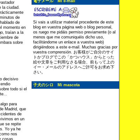
電子メール Mi e-mail
vastador
 la ciudad.
prácticamente
 minutos de
Si vais a utilizar material procedente de este
 hablado de
blog en vuestra página web o blog personal,
del momento en
os ruego me pidáis permiso previamente (o al
, traían a la
menos que me comuniquéis dicho uso,
tiembre de
facilitándome un enlace a vuestra web)
umbara sobre
dirigiéndoos a este e-mail. Muchas gracias por
vuestra comprensión. お客様がご自分のサイ
トかブログでこの「かつハウス」からとった
絵や文章をご利用なさる場合、前もって上の
イー・メールのアドレスへご許可をお求め下
さい。
o decisivo
cendio
子犬のシロ Mi mascota
obre todo si el
e...
 algo para
 de Madrid, que
ccidentes de
vivimos en un
ue se repite
as. Yo ya he
l como nos
y cosas