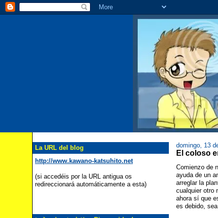
domingo, 13 de
La URL del blog
El colo
http://www.kawano-katsuhito.net
Comienzo de nu
ayuda de un ami
(si accedéis por la URL antigua os
arreglar la pla
redireccionará automáticamente a esta)
cualquier otro
ahora sí que e
es debido, sea