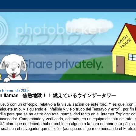
 febrero de 2005
so en llamas - 焦熱地獄！！ 燃えているウインザータワー
evo con un off-topic, relativo a la visualización de este foro. Y es que, con 
guete mío, y siguiendo el infalible y viejo truco del "ensayo y error", por fin
ntilla para que se muestre con total normalidad tanto en el Internet Explorer c
 navegador. Comprobado y verificado, además, en un equipo distinto del mío, 
stá claro que no debería haber problema alguno a la hora de abrir esta página
 cual sea el navegador que utilicéis (aunque os sigo recomendando el Firefox