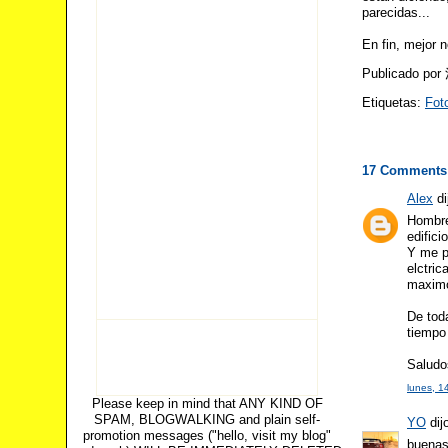
parecidas...
En fin, mejor n
Publicado po
Etiquetas:
Fo
17 Comments
Alex
di
Hombre
edifici
Y me p
elctri
maximo
De tod
tiempo
Saludo
lunes, 1
Please keep in mind that ANY KIND OF
SPAM, BLOGWALKING and plain self-
YO
dijo
promotion messages ("hello, visit my blog"
buena