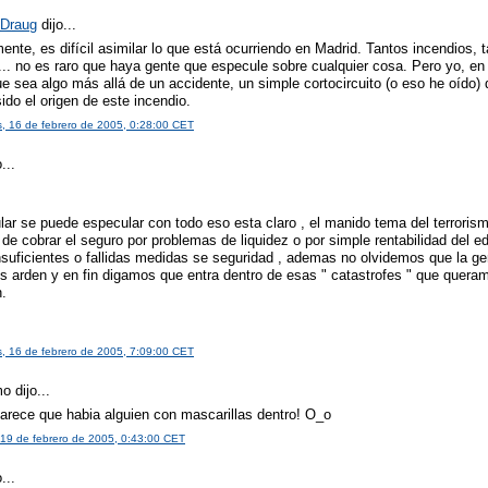
Draug
dijo...
ente, es difícil asimilar lo que está ocurriendo en Madrid. Tantos incendios, 
... no es raro que haya gente que especule sobre cualquier cosa. Pero yo, en
e sea algo más allá de un accidente, un simple cortocircuito (o eso he oído) 
ido el origen de este incendio.
s, 16 de febrero de 2005, 0:28:00 CET
...
ar se puede especular con todo eso esta claro , el manido tema del terrorism
e cobrar el seguro por problemas de liquidez o por simple rentabilidad del edi
nsuficientes o fallidas medidas se seguridad , ademas no olvidemos que la g
ios arden y en fin digamos que entra dentro de esas " catastrofes " que quera
n.
s
s, 16 de febrero de 2005, 7:09:00 CET
 dijo...
arece que habia alguien con mascarillas dentro! O_o
19 de febrero de 2005, 0:43:00 CET
...