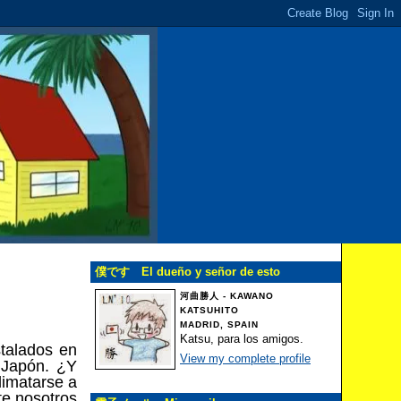
僕です El dueño y señor de esto
河曲勝人 - KAWANO
KATSUHITO
MADRID, SPAIN
Katsu, para los amigos.
stalados en
View my complete profile
, Japón. ¿Y
imatarse a
te nosotros