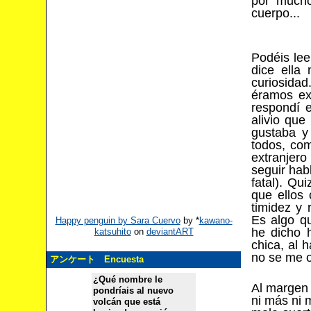
por mucho
cuerpo...
Podéis le
dice ella
curiosidad
éramos ext
respondí 
alivio que
gustaba y
todos, com
extranjero
seguir hab
fatal). Qu
que ellos 
timidez y 
Es algo qu
Happy penguin by Sara Cuervo
by
*
kawano-
he dicho 
katsuhito
on
deviantART
chica, al 
no se me o
アンケート Encuesta
¿Qué nombre le
Al margen 
pondríais al nuevo
ni más ni 
volcán que está