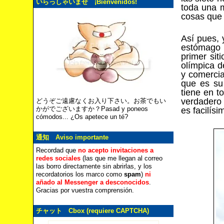
いらっしゃいませ ¡Bienvenidos!
toda una m
cosas que 
Así pues, 
estómago 
primer sit
olímpica d
y comercia
que es su
tiene en t
verdadero 
どうぞご遠慮なくお入り下さい。お茶でもい
かがでございますか？Pasad y poneos
es facilís
cómodos... ¿Os apetece un té?
通知 Aviso importante
Recordad que
no acepto invitaciones a
redes sociales
(las que me llegan al correo
las borro directamente sin abrirlas, y los
recordatorios los marco como
spam
)
ni
añado al Messenger a desconocidos
.
Gracias por vuestra comprensión.
チャット Cbox (requiere CAPTCHA)