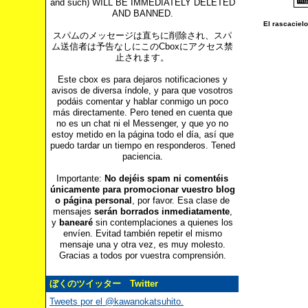
and such) WILL BE IMMEDIATELY DELETED
AND BANNED.
El rascaciel
スパムのメッセージは直ちに削除され、スパ
ム送信者は予告なしにこのCboxにアクセス禁
止されます。
Este cbox es para dejaros notificaciones y
avisos de diversa índole, y para que vosotros
podáis comentar y hablar conmigo un poco
más directamente. Pero tened en cuenta que
no es un chat ni el Messenger, y que yo no
estoy metido en la página todo el día, así que
puedo tardar un tiempo en responderos. Tened
paciencia.
Importante:
No dejéis spam ni comentéis
únicamente para promocionar vuestro blog
o página personal
, por favor. Esa clase de
mensajes
serán borrados inmediatamente
,
y
banearé
sin contemplaciones a quienes los
envíen. Evitad también repetir el mismo
mensaje una y otra vez, es muy molesto.
Gracias a todos por vuestra comprensión.
ぼくのツイッター Twitter
Tweets por el @kawanokatsuhito.