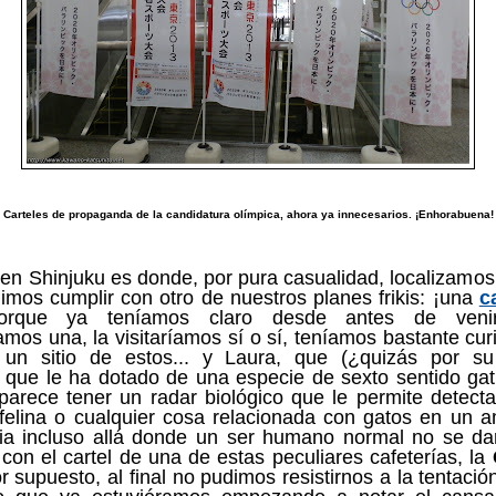
Carteles de propaganda de la candidatura olímpica, ahora ya innecesarios. ¡Enhorabuena!
en Shinjuku es donde, por pura casualidad, localizamos 
imos cumplir con otro de nuestros planes frikis: ¡una
c
orque ya teníamos claro desde antes de veni
mos una, la visitaríamos sí o sí, teníamos bastante cur
 un sitio de estos... y Laura, que (¿quizás por su
, que le ha dotado de una especie de sexto sentido ga
arece tener un radar biológico que le permite detecta
felina o cualquier cosa relacionada con gatos en un a
cia incluso allá donde un ser humano normal no se dar
 con el cartel de una de estas peculiares cafeterías, la
r supuesto, al final no pudimos resistirnos a la tentació