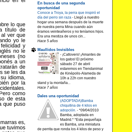
ncio en el
En busca de una segunda
oportunidad
Conoce a Troya, la perra que inspiró el
día del perro sin raza
-
Llegó a nuestro
hogar una semana después de la muerte
obre lo que
de nuestra perra Mina cuando aún
 título de
éramos veinteañeros y no teníamos hijos.
 al ver que
Era una mestiza de unos cin...
uando yo le
Hace 5 años
elicidad y
Maullidos Invisibles
nglés no le
-
¡Catlovers! ¡Amantes de
oneses (no
los gatos! El próximo
aponés a un
sábado 27 de abril
tratarán de
estaremos en Tiendanimal
s se les da
de Kinépolis-Alameda de
su idioma,
10h a 22h con nuestro
bién por la
stand y la montaña...
cidentales.
Hace 7 años
. Pero como
Dales una oportunidad
so de esta
(ADOPTADA)Bamba
ra que puso
chiquitina de 4 kilos en
adopción.
-
*09/04/2010
Bamba, adoptada en
Madrid.* *Esta pequeñaja
 marras es,
es Bamba, una miniatura
que tuvimos
de perrita que ronda los 4 kilos de peso y