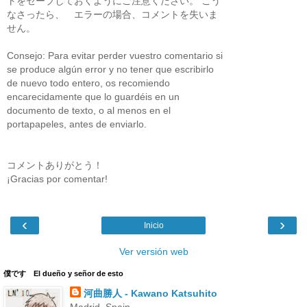
トをセーブしておくようにご注意ください。 こう
なさったら、 エラーの場合、コメントを失いま
せん。
Consejo: Para evitar perder vuestro comentario si
se produce algún error y no tener que escribirlo
de nuevo todo entero, os recomiendo
encarecidamente que lo guardéis en un
documento de texto, o al menos en el
portapapeles, antes de enviarlo.
コメントありがとう！
¡Gracias por comentar!
‹
›
Inicio
Ver versión web
僕です El dueño y señor de esto
河曲勝人 - Kawano Katsuhito
Madrid, Spain