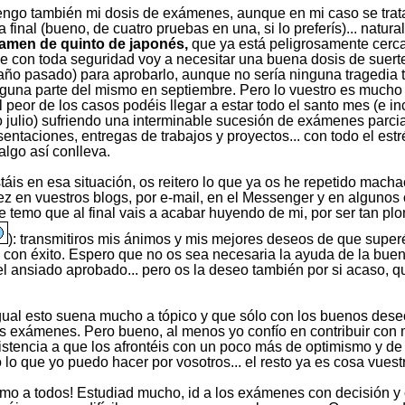
tengo también mi dosis de exámenes, aunque en mi caso se trat
 final (bueno, de cuatro pruebas en una, si lo preferís)... natu
amen de quinto de japonés,
que ya está peligrosamente cerca
ue con toda seguridad voy a necesitar una buena dosis de suert
 año pasado) para aprobarlo, aunque no sería ninguna tragedia 
lguna parte del mismo en septiembre. Pero lo vuestro es mucho 
 peor de los casos podéis llegar a estar todo el santo mes (e in
o julio) sufriendo una interminable sucesión de exámenes parcia
esentaciones, entregas de trabajos y proyectos... con todo el estr
algo así conlleva.
stáis en esa situación, os reitero lo que ya os he repetido mac
vez en vuestros blogs, por e-mail, en el Messenger y en algunos
 temo que al final vais a acabar huyendo de mi, por ser tan pl
): transmitiros mis ánimos y mis mejores deseos de que super
 con éxito. Espero que no os sea necesaria la ayuda de la buen
 el ansiado aprobado... pero os la deseo también por si acaso, 
gual esto suena mucho a tópico y que sólo con los buenos dese
s exámenes. Pero bueno, al menos yo confío en contribuir con 
istencia a que los afrontéis con un poco más de optimismo y de
 lo que yo puedo hacer por vosotros... el resto ya es cosa vuest
imo a todos! Estudiad mucho, id a los exámenes con decisión y 