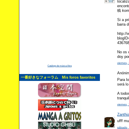
locali
encont
稿
kom
Si a pr
barra d
http:/
blogID
43676
No os 
doy por
viernes,
Catálogo de música libre
Anónimo
一番好きなフォーラム Mis foros favoritos
Para l
será lo 
A todo
tranqui
viernes,
Zanthi
ufff m
sábado, 