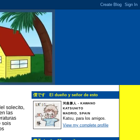
僕です El dueño y señor de esto
河曲勝人 - KAWANO
el solecito,
KATSUHITO
en las
MADRID, SPAIN
eraturas
Katsu, para los amigos.
e sois
View my complete profile
os