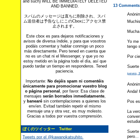
and such) WILL BE IMMEDIATELY DELETED
13 Comments
AND BANNED.
Anónimo
スパムのメッセージは直ちに削除され、スパ
ム送信者は予告なしにこのCboxにアクセス禁
Muchis
止されます。
Mucha 
Este cbox es para dejaros notificaciones y
avisos de diversa índole, y para que vosotros
Yo me 
podáis comentar y hablar conmigo un poco
tengo 
más directamente. Pero tened en cuenta que
no es un chat ni el Messenger, y que yo no
Por cie
estoy metido en la página todo el día, así que
puedo tardar un tiempo en responderos. Tened
Suerte
paciencia.
jueves,
Importante:
No dejéis spam ni comentéis
Anónimo
únicamente para promocionar vuestro blog
o página personal
, por favor. Esa clase de
Anda! 
mensajes
serán borrados inmediatamente
,
y
banearé
sin contemplaciones a quienes los
Pos es
envíen. Evitad también repetir el mismo
mensaje una y otra vez, es muy molesto.
La ver
Gracias a todos por vuestra comprensión.
conver
estudia
ぼくのツイッター Twitter
Suerte
pero..
Tweets por el @kawanokatsuhito.