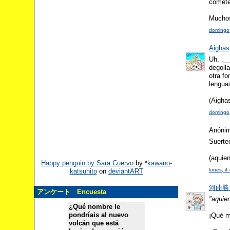
comete
Muchos
domingo,
Aighas
Uh, ._
degolla
otra f
lengua
(Aigha
domingo,
Anónimo
Suerte
(aquien
Happy penguin by Sara Cuervo
by
*
kawano-
lunes, 4
katsuhito
on
deviantART
河曲勝人 
アンケート Encuesta
"aquien
¿Qué nombre le
pondríais al nuevo
¡Qué mi
volcán que está