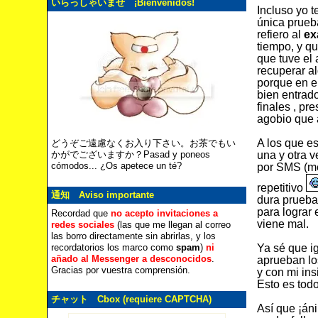
いらっしゃいませ ¡Bienvenidos!
Incluso yo 
única prueba
refiero al
ex
tiempo, y q
que tuve el
recuperar a
porque en el
bien entrad
finales , pr
agobio que 
A los que e
どうぞご遠慮なくお入り下さい。お茶でもい
una y otra 
かがでございますか？Pasad y poneos
cómodos... ¿Os apetece un té?
por SMS (me
repetitivo
通知 Aviso importante
dura prueba
para lograr
Recordad que
no acepto invitaciones a
viene mal.
redes sociales
(las que me llegan al correo
las borro directamente sin abrirlas, y los
Ya sé que i
recordatorios los marco como
spam
)
ni
añado al Messenger a desconocidos
.
aprueban lo
Gracias por vuestra comprensión.
y con mi ins
Esto es todo
チャット Cbox (requiere CAPTCHA)
Así que ¡án