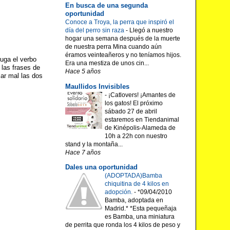
En busca de una segunda
oportunidad
Conoce a Troya, la perra que inspiró el
día del perro sin raza
-
Llegó a nuestro
hogar una semana después de la muerte
de nuestra perra Mina cuando aún
éramos veinteañeros y no teníamos hijos.
uga el verbo
Era una mestiza de unos cin...
 las frases de
Hace 5 años
lar mal las dos
Maullidos Invisibles
-
¡Catlovers! ¡Amantes de
los gatos! El próximo
sábado 27 de abril
estaremos en Tiendanimal
de Kinépolis-Alameda de
10h a 22h con nuestro
stand y la montaña...
Hace 7 años
Dales una oportunidad
(ADOPTADA)Bamba
chiquitina de 4 kilos en
adopción.
-
*09/04/2010
Bamba, adoptada en
Madrid.* *Esta pequeñaja
es Bamba, una miniatura
de perrita que ronda los 4 kilos de peso y