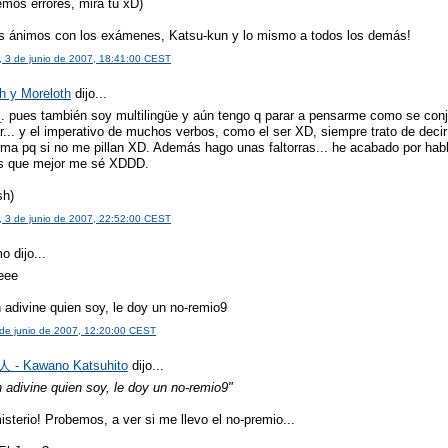
mos errores, mira tú xD)
 ánimos con los exámenes, Katsu-kun y lo mismo a todos los demás!
 3 de junio de 2007, 18:41:00 CEST
h y Moreloth
dijo...
_. pues también soy multilingüe y aún tengo q parar a pensarme como se conj
r... y el imperativo de muchos verbos, como el ser XD, siempre trato de decir
orma pq si no me pillan XD. Además hago unas faltorras... he acabado por hab
s que mejor me sé XDDD.
sh)
 3 de junio de 2007, 22:52:00 CEST
 dijo...
eee
 adivine quien soy, le doy un no-remio9
 de junio de 2007, 12:20:00 CEST
- Kawano Katsuhito
dijo...
 adivine quien soy, le doy un no-remio9"
sterio! Probemos, a ver si me llevo el no-premio...