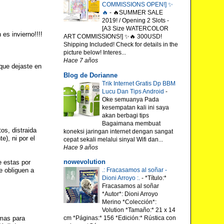
COMMISSIONS OPEN!] ✨
🔥
-
🔥SUMMER SALE
2019! / Opening 2 Slots -
[A3 Size WATERCOLOR
es invierno!!!!
ART COMMISSIONS!] ✨🔥 300USD!
Shipping Included! Check for details in the
picture below! Interes...
Hace 7 años
que dejaste en
Blog de Dorianne
Trik Internet Gratis Dp BBM
Lucu Dan Tips Android
-
Oke semuanya Pada
kesempatan kali ini saya
akan berbagi tips
Bagaimana membuat
os, distraida
koneksi jaringan internet dengan sangat
e), ni por el
cepat sekali melalui sinyal Wifi dan...
Hace 9 años
nowevolution
e estas por
e obliguen a
.: Fracasamos al soñar -
Dioni Arroyo :.
-
*Título:*
Fracasamos al soñar
*Autor*: Dioni Arroyo
Merino *Colección*:
Volution *Tamaño:* 21 x 14
emas para
cm *Páginas:* 156 *Edición:* Rústica con