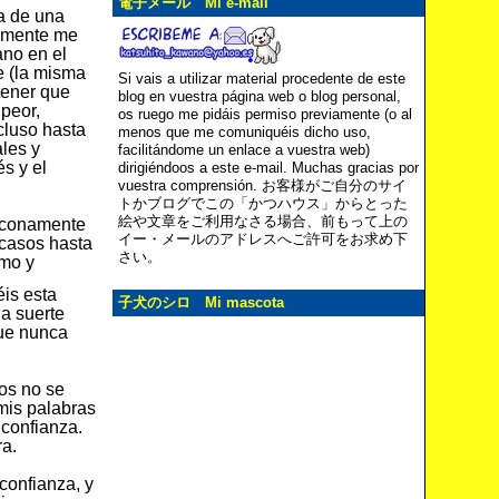
電子メール Mi e-mail
a de una
ralmente me
no en el
e (la misma
Si vais a utilizar material procedente de este
tener que
blog en vuestra página web o blog personal,
peor,
os ruego me pidáis permiso previamente (o al
cluso hasta
menos que me comuniquéis dicho uso,
les y
facilitándome un enlace a vuestra web)
és y el
dirigiéndoos a este e-mail. Muchas gracias por
vuestra comprensión. お客様がご自分のサイ
トかブログでこの「かつハウス」からとった
絵や文章をご利用なさる場合、前もって上の
haconamente
イー・メールのアドレスへご許可をお求め下
 casos hasta
さい。
omo y
éis esta
子犬のシロ Mi mascota
a suerte
que nunca
os no se
mis palabras
 confianza.
ra.
confianza, y