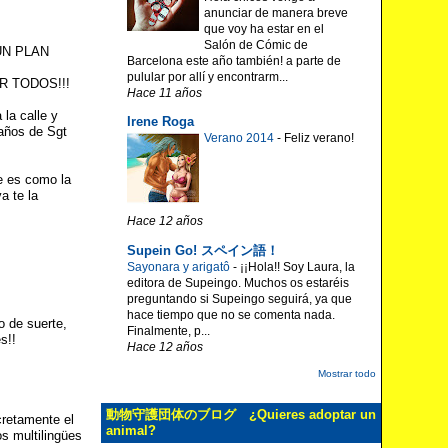
anunciar de manera breve
que voy ha estar en el
Salón de Cómic de
 UN PLAN
Barcelona este año también! a parte de
pulular por allí y encontrarm...
 TODOS!!!
Hace 11 años
 la calle y
Irene Roga
 años de Sgt
Verano 2014
-
Feliz verano!
e es como la
a te la
Hace 12 años
Supein Go! スペイン語！
Sayonara y arigatô
-
¡¡Hola!! Soy Laura, la
editora de Supeingo. Muchos os estaréis
preguntando si Supeingo seguirá, ya que
hace tiempo que no se comenta nada.
de suerte,
Finalmente, p...
s!!
Hace 12 años
Mostrar todo
動物守護団体のブログ ¿Quieres adoptar un
cretamente el
animal?
os multilingües