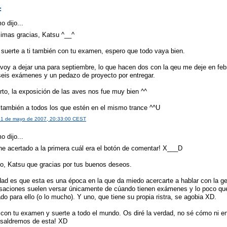
:
 dijo...
imas gracias, Katsu ^__^
suerte a ti también con tu examen, espero que todo vaya bien.
voy a dejar una para septiembre, lo que hacen dos con la qeu me deje en feb
seis exámenes y un pedazo de proyecto por entregar.
rto, la exposición de las aves nos fue muy bien ^^
 también a todos los que estén en el mismo trance ^^U
 31 de mayo de 2007, 20:33:00 CEST
 dijo...
he acertado a la primera cuál era el botón de comentar! X___D
o, Katsu que gracias por tus buenos deseos.
dad es que esta es una época en la que da miedo acercarte a hablar con la ge
saciones suelen versar únicamente de cúando tienen exámenes y lo poco qu
do para ello (o lo mucho). Y uno, que tiene su propia ristra, se agobia XD.
 con tu examen y suerte a todo el mundo. Os diré la verdad, no sé cómo ni e
. saldremos de esta! XD