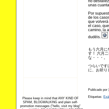
no desfalle
unas cuanta
Por supuest
de los casos
que volverá
el caso, qu
camino, la a
dudéis.
もう六月に
す！ 六月
な・・・。
つらいです
に、お祈り
Publicado po
Etiquetas:
Ex
Please keep in mind that ANY KIND OF
SPAM, BLOGWALKING and plain self-
promotion messages ("hello, visit my blog"