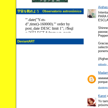
Aighas
宇宙を眺めよう Observatorio astronómico
Intent
PARA
ESCLA
Shinnee
pasear,
Pepper
DeviantART
Gracia
select
ponemo
(Aigha
sábado, 
Madam
aaaaaa
porque
domingo,
Karori
d
Yo tam
próximo