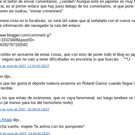
zar el botón de enviar comentarios, ¿verdad? Aunque esté en japonés es muy f
rar, es el primer enlace que hay justo debajo de los comentarios, el qu
ento wo toukou
, "enviar comentario".
imera vista no lo localizáis, os será útil saber que al señalarlo con el cursor v
e información del navegador la ruta del enlace:
/www.blogger.com/comment.g?
=10323408&postID=
86282767192042
cortéis en avisarme de estas cosas, que con esto de poner todo el blog en j
 seguro que no vais a tener dificultades en encontrar lo que buscáis... ^^U
 1 de junio de 2007, 17:54:00 CEST
 dijo...
os que les gusta el deporte todavía estamos en Roland Garros cuando llegue
terrible.
s los que estais de exámenes, que os vaya fenomenal, así luego tendreis un 
lo (al menos para los del hemisferio norte)
 1 de junio de 2007, 20:39:00 CEST
a Khalá
dijo...
ucha suerte, majete *le anima con los pompones*
2 de junio de 2007, 14:18:00 CEST