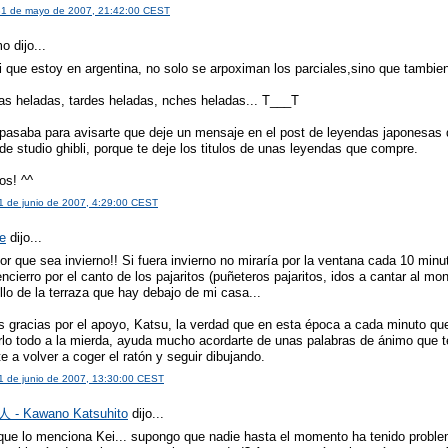
 31 de mayo de 2007, 21:42:00 CEST
 dijo...
 que estoy en argentina, no solo se arpoximan los parciales,sino que tambien 
s heladas, tardes heladas, nches heladas... T___T
, pasaba para avisarte que deje un mensaje en el post de leyendas japonesas 
 de studio ghibli, porque te deje los titulos de unas leyendas que compre.
os! ^^
 1 de junio de 2007, 4:29:00 CEST
e
dijo...
r que sea invierno!! Si fuera invierno no miraría por la ventana cada 10 minut
ncierro por el canto de los pajaritos (puñeteros pajaritos, idos a cantar al mont
illo de la terraza que hay debajo de mi casa...
 gracias por el apoyo, Katsu, la verdad que en esta época a cada minuto qu
lo todo a la mierda, ayuda mucho acordarte de unas palabras de ánimo que t
te a volver a coger el ratón y seguir dibujando.
 1 de junio de 2007, 13:30:00 CEST
- Kawano Katsuhito
dijo...
que lo menciona Kei... supongo que nadie hasta el momento ha tenido probl