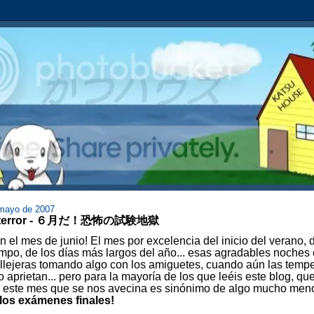
 mayo de 2007
el terror - ６月だ！恐怖の試験地獄
 el mes de junio! El mes por excelencia del inicio del verano, d
empo, de los días más largos del año... esas agradables noches 
callejeras tomando algo con los amiguetes, cuando aún las temp
 aprietan... pero para la mayoría de los que leéis este blog, qu
, este mes que se nos avecina es sinónimo de algo mucho men
¡los exámenes finales!