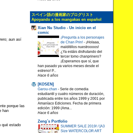
スペイン語の漫画家のブログリスト
Apoyando a los mangakas en español
Xian Nu Studio - Un inicio en el
comic
¡Pregunta a los personajes
rero; aun así
de Chan Prin!
-
¡Holaaa,
malditillos nuestroooos!
¿Ya estáis disfrutando del
tercer tomo chanprinero?
¡Esperamos que sí, que
han pasado ya varios meses desde el
estreno! P...
Hace 6 años
[KOSEN]
Garou-chan
-
Serie de comedia
estudiantil y cuatro números de duración,
publicada entre los años 1999 y 2001 por
Amaníaco Ediciones. Fecha de primera
nte porque las
edición: 1999 (Ama...
e han
Hace 6 años
Zeng´s Portfolio
n qué estado
SUMMER SALE 2019! / [A3
Size WATERCOLOR ART