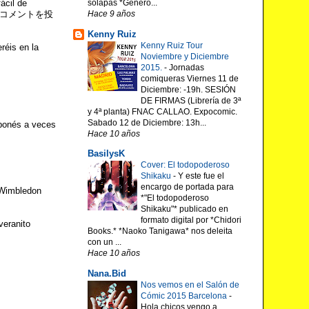
ácil de
solapas *Género...
e pone コメントを投
Hace 9 años
Kenny Ruiz
Kenny Ruiz Tour
eréis en la
Noviembre y Diciembre
2015.
-
Jornadas
comiqueras Viernes 11 de
Diciembre: -19h. SESIÓN
DE FIRMAS (Librería de 3ª
y 4ª planta) FNAC CALLAO. Expocomic.
Sabado 12 de Diciembre: 13h...
aponés a veces
Hace 10 años
BasilysK
Cover: El todopoderoso
Shikaku
-
Y este fue el
encargo de portada para
 Wimbledon
*"El todopoderoso
Shikaku"* publicado en
formato digital por *Chidori
veranito
Books.* *Naoko Tanigawa* nos deleita
con un ...
Hace 10 años
Nana.Bid
Nos vemos en el Salón de
Cómic 2015 Barcelona
-
Hola chicos vengo a