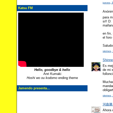
jueves,
Katsu FM
Anónimo
para mi
si!! D:
mañana
en fin
el foro
Saludo
viernes,
Shinne
Es mejo
de mi e
Hello, goodbye & hello
follonc
Anri Kumaki
Hoshi wo ou kodomo
ending theme
Muchas
mandar
Jamendo presenta...
obligar
viernes,
河曲勝人 
Ahora 