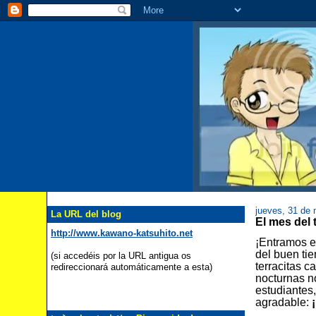
jueves, 31 de
La URL del blog
El mes d
http://www.kawano-katsuhito.net
¡Entramos en
del buen ti
(si accedéis por la URL antigua os
terracitas 
redireccionará automáticamente a esta)
nocturnas no
estudiantes
agradable: