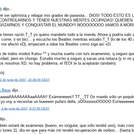
h
dijo...
aré ser optimista y rebajar mis grados de paranoia... DIOS! TODO ESTO ES
 CONTROLARNOS Y TENER NUESTRAS MENTES OCUPADAS! QUIEREN
VIZARNOS Y CONQUISTAR EL MUNDO!!! NOOOOOOOO VAMOS A MORIR
 tienes razón T_T yo quiero mandarlo todo a la mierda. Ahora q podría salir a
 correr, ir en bici... y escucho los Beatles mientras estudio T_T (lo de los 40
 me afectó xD), empezaré a odiar los Beatles como siga así xD.
s de todos modos Katsu ^^ y mucha suerte con tu/s examen/es, q seguro qu
ividad, pero en chungo. Estudia mucho q seguro q sacas una notaza (y si no y
s nosotros XD, no hay problema, el l'EOI te la aceptarán también).
sh)
2 de junio de 2007, 20:39:00 CEST
 Beus
dijo...
aaaaAAAAAAAAaaAAAA!! Exámeneees!! TT__TT Os mando sólo un poquito 
 yo voy a necesitar un bueeeen puña'o della. oOOoooooOOOOO Estreeeeeee
 3 de junio de 2007, 9:37:00 CEST
ijo...
bién estaré de exámenes (bueno, en singular, que sólo tendré uno), más con
 lunes 11, día en que para más inri tendré recuperación de verbos... (hasta l