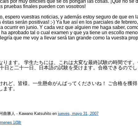
zcáis por muy difíciles que se os pongan las cosas. ¡Que no se 
s pruebas finales pueden con vosotros!
o, espero vuestras noticias, y además estoy seguro de que en l
 éstas serán positivas! ;-) Ya fue así en los parciales de febrero
 a ocurrir en junio. Y cada vez que alguien me haga saber, com
e ha aprobado tal o cual examen y que ya tiene un escollo meno
legría que me voy a llevar será tan grande como la vuestra prop
なります。 学生たちには、これは大変な最終試験の時間です。
二十日と二十一日、日本語の試験を受けます。合格できるのでし
けれど、皆様、一生懸命がんばってくださいね！ ご合格を獲得
します。
r 河曲勝人 - Kawano Katsuhito
en
jueves, mayo 31, 2007
ámenes 試験