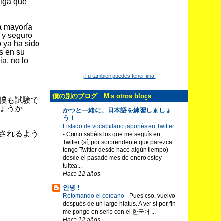
diga que
a mayoría
, y seguro
o ya ha sido
s en su
ia, no lo
¡Tú también puedes tener una!
僕の別のブログ Mis otros blogs
僕も試験で
ょうか
かつと一緒に、日本語を練習しましょ
う！
Listado de vocabulario japonés en Twitter
されるよう
-
Como sabéis los que me seguís en
Twitter (sí, por sorprendente que parezca
tengo Twitter desde hace algún tiempo)
desde el pasado mes de enero estoy
tuitea...
Hace 12 años
안녕 !
Retomando el coreano
-
Pues eso, vuelvo
después de un largo hiatus. A ver si por fin
me pongo en serio con el 한국어 ...
Hace 12 años