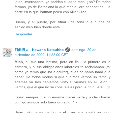
lo del invernadero, ya podrian cuidarlo más, ¿no? De todas
formas, yo de Barcelona lo que más quiero conocer es... la
parte en la que Batman pelea con Killer Croc.
Bueno, y el puerto, por situar una zona que nunca he
sabido muy bien donde está.
Responder
河曲勝人 - Kawano Katsuhito
domingo, 20 de
diciembre de 2009, 11:22:00 CET
Mish
, sí, fue una lástima, pero en fin... lo primero es lo
primero, y si tus obligaciones laborales te reclamaban (tal
como yo temía que iba a ocurrir), pues no había nada que
hacer. De todos modos sí que pudimos vernos un ratito, y
además ya nos habíamos visto el viernes en el Salón...
vamos, que el que no se consuela es porque no quiere... ;D
Como siempre, fue un enorme placer verte y poder charlar
contigo aunque sólo fuera un ratito. ^_-
Usagi
, sí que es cierto que el invernadero está un poco