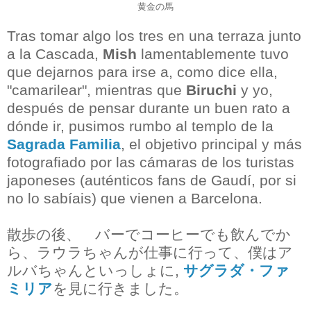
黄金の馬
Tras tomar algo los tres en una terraza junto
a la Cascada,
Mish
lamentablemente tuvo
que dejarnos para irse a, como dice ella,
"camarilear", mientras que
Biruchi
y yo,
después de pensar durante un buen rato a
dónde ir, pusimos rumbo al templo de la
Sagrada Familia
, el objetivo principal y más
fotografiado por las cámaras de los turistas
japoneses (auténticos fans de Gaudí, por si
no lo sabíais) que vienen a Barcelona.
散歩の後、 バーでコーヒーでも飲んでか
ら、ラウラちゃんが仕事に行って、僕はア
ルバちゃんといっしょに,
サグラダ・ファ
ミリア
を見に行きました。