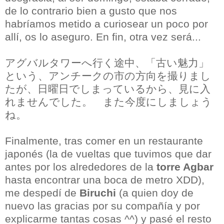
de lo contrario bien a gusto que nos
habríamos metido a curiosear un poco por
allí, os lo aseguro. En fin, otra vez será...
アグバルタワーへ行く途中、「古い魅力」
という、アンチークの市の方向を撮りまし
たが、日曜日でしまっているから、見に入
れませんでした。 また今度にしましょう
ね。
Finalmente, tras comer en un restaurante
japonés (la de vueltas que tuvimos que dar
antes por los alrededores de la
torre Agbar
hasta encontrar una boca de metro XDD),
me despedí de
Biruchi
(a quien doy de
nuevo las gracias por su compañía y por
explicarme tantas cosas ^^) y pasé el resto