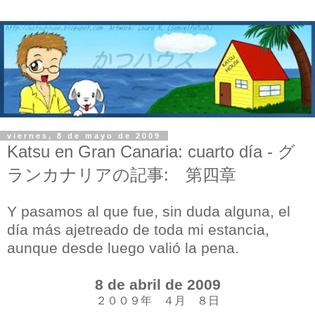
viernes, 8 de mayo de 2009
Katsu en Gran Canaria: cuarto día - グ
ランカナリアの記事: 第四章
Y pasamos al que fue, sin duda alguna, el
día más ajetreado de toda mi estancia,
aunque desde luego valió la pena.
8 de abril de 2009
２００９年 ４月 ８日