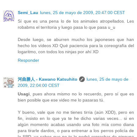
Semi_Lau
lunes, 25 de mayo de 2009, 20:47:00 CEST
Sí que es una pena lo de los animales atropellados. Les
robabms el territoria y luego pasa lo que pasa u_u
Desde luego, se aburren mucho los japoneses que han
hecho los vídeos XD Qué paciencia para la coreografía del
logaritmo, con todos los ninjas por ahí XD
Responder
河曲勝人 - Kawano Katsuhito
lunes, 25 de mayo de
2009, 22:04:00 CEST
Usagi
, pues ahora mismo no lo recuerdo, pero sí que es
bien posible que ese video me lo pasaras tú.
Y bueno, vale que no me tienes tirria (aún XDD), pero en
fin, insisto en lo que ya te he dicho varias veces... si en
algún momento acabas usando una foto mía como diana
para tirarle dardos, o para entrenar a los perros policía de
la SPD, ya sabes que no te lo podré reprochar de ninguna