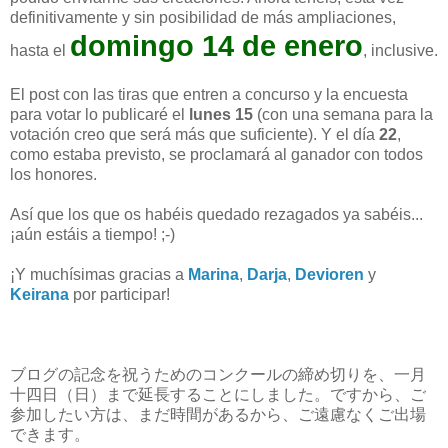
definitivamente y sin posibilidad de más ampliaciones,
domingo 14 de enero
hasta el
, inclusive.
El post con las tiras que entren a concurso y la encuesta
para votar lo publicaré el
lunes 15
(con una semana para la
votación creo que será más que suficiente). Y el día
22
,
como estaba previsto, se proclamará al ganador con todos
los honores.
Así que los que os habéis quedado rezagados ya sabéis...
¡aún estáis a tiempo! ;-)
¡Y muchísimas gracias a
Marina
,
Darja
,
Devioren
y
Keirana
por participar!
ブログの記念を祝うためのコンクールの締め切りを、一月
十四日（日）まで延長することにしました。ですから、ご
参加したい方は、まだ時間があるから、ご遠慮なくご出場
できます。