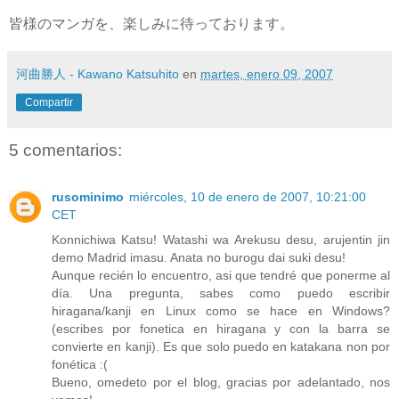
皆様のマンガを、楽しみに待っております。
河曲勝人 - Kawano Katsuhito
en
martes, enero 09, 2007
Compartir
5 comentarios:
rusominimo
miércoles, 10 de enero de 2007, 10:21:00
CET
Konnichiwa Katsu! Watashi wa Arekusu desu, arujentin jin
demo Madrid imasu. Anata no burogu dai suki desu!
Aunque recién lo encuentro, asi que tendré que ponerme al
día. Una pregunta, sabes como puedo escribir
hiragana/kanji en Linux como se hace en Windows?
(escribes por fonetica en hiragana y con la barra se
convierte en kanji). Es que solo puedo en katakana non por
fonética :(
Bueno, omedeto por el blog, gracias por adelantado, nos