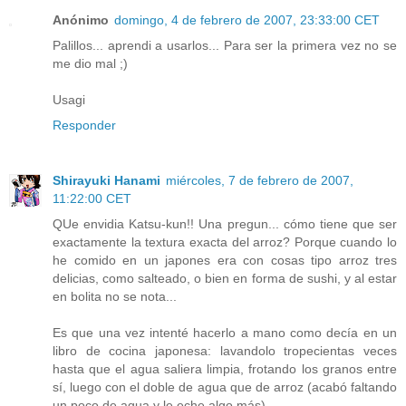
Anónimo
domingo, 4 de febrero de 2007, 23:33:00 CET
Palillos... aprendi a usarlos... Para ser la primera vez no se
me dio mal ;)
Usagi
Responder
Shirayuki Hanami
miércoles, 7 de febrero de 2007,
11:22:00 CET
QUe envidia Katsu-kun!! Una pregun... cómo tiene que ser
exactamente la textura exacta del arroz? Porque cuando lo
he comido en un japones era con cosas tipo arroz tres
delicias, como salteado, o bien en forma de sushi, y al estar
en bolita no se nota...
Es que una vez intenté hacerlo a mano como decía en un
libro de cocina japonesa: lavandolo tropecientas veces
hasta que el agua saliera limpia, frotando los granos entre
sí, luego con el doble de agua que de arroz (acabó faltando
un poco de agua y le eche algo más)