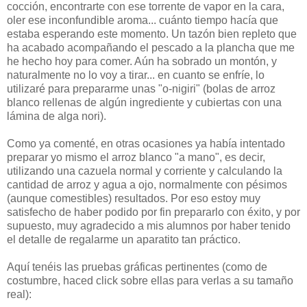
cocción, encontrarte con ese torrente de vapor en la cara,
oler ese inconfundible aroma... cuánto tiempo hacía que
estaba esperando este momento. Un tazón bien repleto que
ha acabado acompañando el pescado a la plancha que me
he hecho hoy para comer. Aún ha sobrado un montón, y
naturalmente no lo voy a tirar... en cuanto se enfríe, lo
utilizaré para prepararme unas "o-nigiri" (bolas de arroz
blanco rellenas de algún ingrediente y cubiertas con una
lámina de alga nori).
Como ya comenté, en otras ocasiones ya había intentado
preparar yo mismo el arroz blanco "a mano", es decir,
utilizando una cazuela normal y corriente y calculando la
cantidad de arroz y agua a ojo, normalmente con pésimos
(aunque comestibles) resultados. Por eso estoy muy
satisfecho de haber podido por fin prepararlo con éxito, y por
supuesto, muy agradecido a mis alumnos por haber tenido
el detalle de regalarme un aparatito tan práctico.
Aquí tenéis las pruebas gráficas pertinentes (como de
costumbre, haced click sobre ellas para verlas a su tamaño
real):