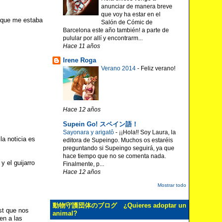
anunciar de manera breve
que voy ha estar en el
a que me estaba
Salón de Cómic de
Barcelona este año también! a parte de
pulular por allí y encontrarm...
Hace 11 años
Irene Roga
Verano 2014
-
Feliz verano!
Hace 12 años
Supein Go! スペイン語！
Sayonara y arigatô
-
¡¡Hola!! Soy Laura, la
la noticia es
editora de Supeingo. Muchos os estaréis
preguntando si Supeingo seguirá, ya que
hace tiempo que no se comenta nada.
y el guijarro
Finalmente, p...
Hace 12 años
Mostrar todo
動物守護団体のブログ ¿Quieres adoptar un
st que nos
animal?
en a las