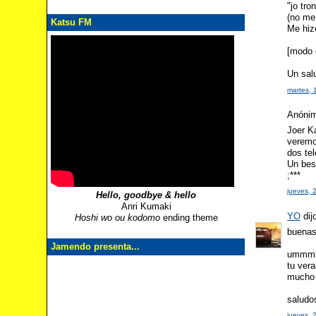
"jo tro
(no me
Katsu FM
Me hiz
[modo 
Un sal
martes, 
Anónimo
Joer K
veremo
dos tel
Un bes
;***
jueves, 
Hello, goodbye & hello
Anri Kumaki
YO
dijo
Hoshi wo ou kodomo
ending theme
buena
Jamendo presenta...
ummmmm
tu ver
mucho 
saludo
jueves, 