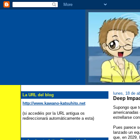
lunes, 18 de ab
La URL del blog
Deep Im
http://www.kawano-katsuhito.net
Supongo que to
americanadas 
(si accedéis por la URL antigua os
estrellarse co
redireccionará automáticamente a esta)
Pues parece ser
lanzado un equ
que, en 2029, 