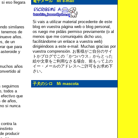
電子メール Mi e-mail
 si eso llegara
Si vais a utilizar material procedente de este
blog en vuestra página web o blog personal,
ndo similares
os ruego me pidáis permiso previamente (o al
s tenemos de
menos que me comuniquéis dicho uso,
tinueve años.
facilitándome un enlace a vuestra web)
os, de un
dirigiéndoos a este e-mail. Muchas gracias por
erar que para
vuestra comprensión. お客様がご自分のサイ
 asteroide y
トかブログでこの「かつハウス」からとった
絵や文章をご利用なさる場合、前もって上の
イー・メールのアドレスへご許可をお求め下
e muchos años
さい。
nvertido al
子犬のシロ Mi mascota
os seguimos
o, todos a
efectivo que
s de años,
omo si nunca
contra la
nstinto
de producir