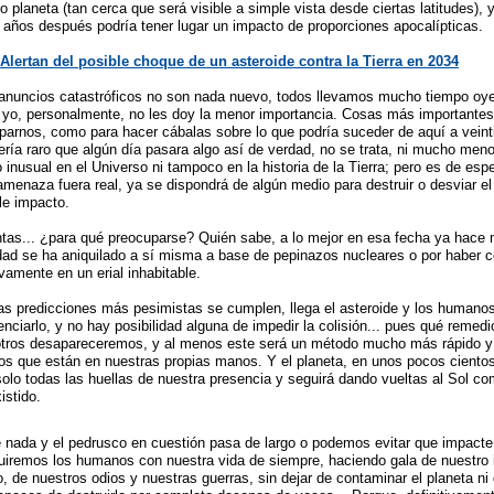
 planeta (tan cerca que será visible a simple vista desde ciertas latitudes), y
co años después podría tener lugar un impacto de proporciones apocalípticas.
Alertan del posible choque de un asteroide contra la Tierra en 2034
anuncios catastróficos no son nada nuevo, todos llevamos mucho tiempo oye
 yo, personalmente, no les doy la menor importancia. Cosas más importante
parnos, como para hacer cábalas sobre lo que podría suceder de aquí a vein
ería raro que algún día pasara algo así de verdad, no se trata, ni mucho men
 inusual en el Universo ni tampoco en la historia de la Tierra; pero es de esp
 amenaza fuera real, ya se dispondrá de algún medio para destruir o desviar el
le impacto.
ntas... ¿para qué preocuparse? Quién sabe, a lo mejor en esa fecha ya hac
ad se ha aniquilado a sí misma a base de pepinazos nucleares o por haber co
ivamente en un erial inhabitable.
las predicciones más pesimistas se cumplen, llega el asteroide y los human
nciarlo, y no hay posibilidad alguna de impedir la colisión... pues qué remedi
otros desapareceremos, y al menos este será un método mucho más rápido y 
los que están en nuestras propias manos. Y el planeta, en unos pocos ciento
 solo todas las huellas de nuestra presencia y seguirá dando vueltas al Sol c
istido.
 nada y el pedrusco en cuestión pasa de largo o podemos evitar que impacte 
guiremos los humanos con nuestra vida de siempre, haciendo gala de nuestro i
o, de nuestros odios y nuestras guerras, sin dejar de contaminar el planeta ni 