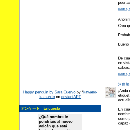
puertas
martes, 
Anónimo
Creo q
Probab
Bueno 
De cua
en vis
sabeis
martes, 
河曲勝人 
¡Anda 
Happy penguin by Sara Cuervo
by
*
kawano-
etiquet
katsuhito
on
deviantART
actual
アンケート Encuesta
En cuan
nombr
¿Qué nombre le
como p
pondríais al nuevo
capaz 
volcán que está