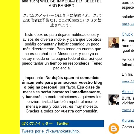
and such) WILL BE IMMEDIATELY DELETED
pero po
AND BANNED.
especi
スパムのメッセージは直ちに削除され、スパ
saludo
ム送信者は予告なしにこのCboxにアクセス禁
lunes, 1
止されます。
Chuck 
Este cbox es para dejaros notificaciones y
avisos de diversa índole, y para que vosotros
Es una
podáis comentar y hablar conmigo un poco
merece
más directamente. Pero tened en cuenta que
igual d
no es un chat ni el Messenger, y que yo no
estoy metido en la página todo el día, así que
Ya ha 
puedo tardar un tiempo en responderos. Tened
fallará
paciencia.
En fin,
Importante:
No dejéis spam ni comentéis
lunes, 1
únicamente para promocionar vuestro blog
o página personal
, por favor. Esa clase de
Alexiel
mensajes
serán borrados inmediatamente
,
y
banearé
sin contemplaciones a quienes los
Bufff,
envíen. Evitad también repetir el mismo
vivirí
mensaje una y otra vez, es muy molesto.
martes, 
Gracias a todos por vuestra comprensión.
Kurum
ぼくのツイッター Twitter
Como oí
Tweets por el @kawanokatsuhito.