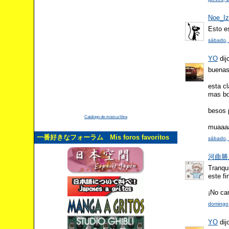
Noe_I
Esto e
sábado, 
YO
dijo
buena
esta cl
mas bo
besos 
Catálogo de música libre
muaaa
一番好きなフォーラム Mis foros favoritos
sábado, 
河曲勝人 
Tranqu
este fi
¡No ca
domingo,
YO
dijo