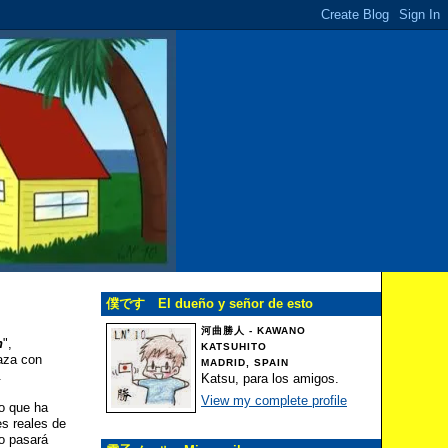
僕です El dueño y señor de esto
河曲勝人 - KAWANO
n
",
KATSUHITO
aza con
MADRID, SPAIN
.
Katsu, para los amigos.
View my complete profile
so que ha
es reales de
ño pasará