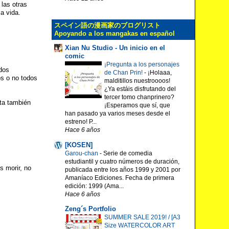
 las otras
a vida.
スペイン語の漫画家のブログリスト
Apoyando a los mangakas en español
Xian Nu Studio - Un inicio en el
comic
¡Pregunta a los personajes
dos
de Chan Prin!
-
¡Holaaa,
s o no todos
malditillos nuestroooos!
¿Ya estáis disfrutando del
tercer tomo chanprinero?
sta también
¡Esperamos que sí, que
han pasado ya varios meses desde el
estreno! P...
Hace 6 años
[KOSEN]
Garou-chan
-
Serie de comedia
estudiantil y cuatro números de duración,
s morir, no
publicada entre los años 1999 y 2001 por
Amaníaco Ediciones. Fecha de primera
edición: 1999 (Ama...
Hace 6 años
Zeng´s Portfolio
SUMMER SALE 2019! / [A3
Size WATERCOLOR ART