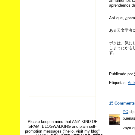
armamentos cap
aprendemos de
Así que, ¿para
ある天文学者
ボクは、気に
しまったかも
す。
Publicado po
Etiquetas:
Ast
15 Comments
YO
dijo
buena
Please keep in mind that ANY KIND OF
SPAM, BLOGWALKING and plain self-
vaya qu
promotion messages ("hello, visit my blog"