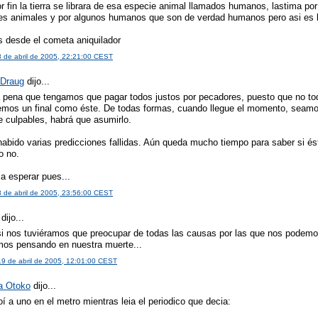
r fin la tierra se librara de esa especie animal llamados humanos, lastima por
es animales y por algunos humanos que son de verdad humanos pero asi es l
s desde el cometa aniquilador
8 de abril de 2005, 22:21:00 CEST
Draug
dijo...
 pena que tengamos que pagar todos justos por pecadores, puesto que no to
mos un final como éste. De todas formas, cuando llegue el momento, seamo
e culpables, habrá que asumirlo.
habido varias predicciones fallidas. Aún queda mucho tiempo para saber si é
 o no.
 a esperar pues...
8 de abril de 2005, 23:56:00 CEST
dijo...
 si nos tuviéramos que preocupar de todas las causas por las que nos podemo
amos pensando en nuestra muerte...
19 de abril de 2005, 12:01:00 CEST
a Otoko
dijo...
 a uno en el metro mientras leia el periodico que decia: