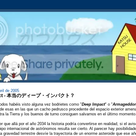
ril de 2005
pact - 本当のディープ・インパクト？
dos habéis visto alguna vez bodrietes como "
Deep Impact
" o "
Armageddo
de esas en las que un cacho pedrusco procedente del espacio exterior amen
ntra la Tierra y los buenos de turno consiguen salvarnos en el último momento
 que allá por el año 2034 la historia podría convertirse en realidad, si el avi
ipo internacional de astrónomos resulta ser cierto. Al parecer hay posibilidad
la gravedad terrestre desvíe la trayectoria de un enorme asteroide que ese a