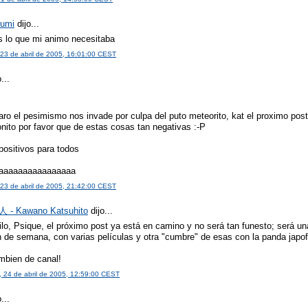
zumi
dijo...
s lo que mi animo necesitaba
23 de abril de 2005, 16:01:00 CEST
...
s
aro el pesimismo nos invade por culpa del puto meteorito, kat el proximo post
nito por favor que de estas cosas tan negativas :-P
positivos para todos
aaaaaaaaaaaaaaaa
23 de abril de 2005, 21:42:00 CEST
- Kawano Katsuhito
dijo...
ilo, Psique, el próximo post ya está en camino y no será tan funesto; será un
n de semana, con varias películas y otra "cumbre" de esas con la panda japof
mbien de canal!
 24 de abril de 2005, 12:59:00 CEST
...