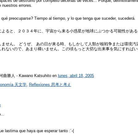
aces de destruirlo por completo decenas de veces... Porque, definitivament
 nuestros errores.
 qué preocuparse? Tiempo al tiempo, y lo que tenga que suceder, sucederá.
によると、２０３４年に、宇宙から来る小惑星が地球にぶつかる可能性がある
しません。 どうぜ、 あの日が来る時、もしかして人類が核戦争または環境汚
しれないので、あまり構いません。この頃もっと大切な出来事を気にすればい
r 河曲勝人 - Kawano Katsuhito
en
lunes, abril 18, 2005
ronomía 天文学
,
Reflexiones 思考と考え
:
...
s
e lastima que haya que esperar tanto :´-(