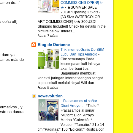
xamen de..."
COMMISSIONS OPEN!] ✨
🔥
-
🔥SUMMER SALE
2019! / Opening 2 Slots -
[A3 Size WATERCOLOR
 coña off]
ART COMMISSIONS!] ✨🔥 300USD!
Shipping Included! Check for details in the
picture below! Interes...
Hace 7 años
Blog de Dorianne
Trik Internet Gratis Dp BBM
Lucu Dan Tips Android
-
i duro ya
Oke semuanya Pada
uramos más de
kesempatan kali ini saya
akan berbagi tips
Bagaimana membuat
koneksi jaringan internet dengan sangat
cepat sekali melalui sinyal Wifi dan...
Hace 9 años
nowevolution
.: Fracasamos al soñar -
Dioni Arroyo :.
-
*Título:*
ormativos , y
Fracasamos al soñar
esto no durara
*Autor*: Dioni Arroyo
Merino *Colección*:
Volution *Tamaño:* 21 x 14
cm *Páginas:* 156 *Edición:* Rústica con