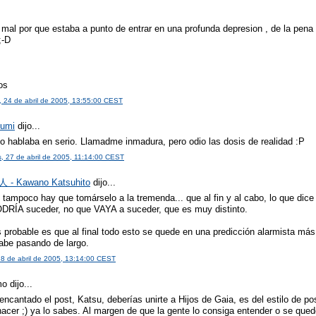
s
mal por que estaba a punto de entrar en una profunda depresion , de la pen
;-D
os
 24 de abril de 2005, 13:55:00 CEST
zumi
dijo...
o hablaba en serio. Llamadme inmadura, pero odio las dosis de realidad :P
s, 27 de abril de 2005, 11:14:00 CEST
- Kawano Katsuhito
dijo...
tampoco hay que tomárselo a la tremenda... que al fin y al cabo, lo que dice 
DRÍA suceder, no que VAYA a suceder, que es muy distinto.
probable es que al final todo esto se quede en una predicción alarmista más 
abe pasando de largo.
28 de abril de 2005, 13:14:00 CEST
 dijo...
ncantado el post, Katsu, deberías unirte a Hijos de Gaia, es del estilo de po
hacer ;) ya lo sabes. Al margen de que la gente lo consiga entender o se qued