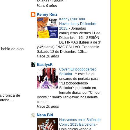
solapas *Género...
Hace 9 años
Kenny Ruiz
Kenny Ruiz Tour
Noviembre y Diciembre
2015.
-
Jornadas
comiqueras Viernes 11 de
Diciembre: -19h. SESIÓN
DE FIRMAS (Librería de 3ª
y 4ª planta) FNAC CALLAO. Expocomic.
 habla de algo
Sabado 12 de Diciembre: 13h...
Hace 10 años
BasilysK
Cover: El todopoderoso
Shikaku
-
Y este fue el
encargo de portada para
*"El todopoderoso
Shikaku"* publicado en
formato digital por *Chidori
a crónica de
Books.* *Naoko Tanigawa* nos deleita
oreña...
con un ...
Hace 10 años
Nana.Bid
Nos vemos en el Salón de
Cómic 2015 Barcelona
-
Hola chicos vengo a