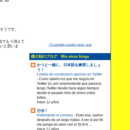
e, no
そうです。
染でもう消えて
¡Tú también puedes tener una!
いと思いま
僕の別のブログ Mis otros blogs
かつと一緒に、日本語を練習しましょ
う！
Listado de vocabulario japonés en Twitter
-
Como sabéis los que me seguís en
Twitter (sí, por sorprendente que parezca
tengo Twitter desde hace algún tiempo)
desde el pasado mes de enero estoy
tuitea...
Hace 12 años
안녕 !
Retomando el coreano
-
Pues eso, vuelvo
después de un largo hiatus. A ver si por fin
me pongo en serio con el 한국어 ...
Hace 12 años