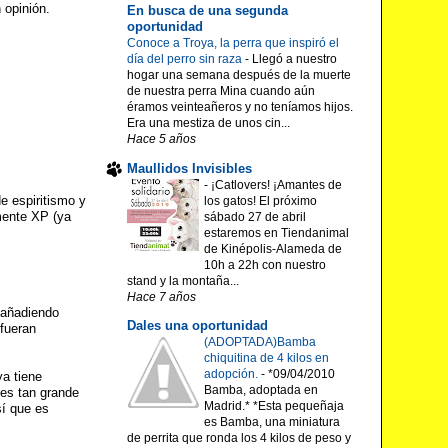
 opinión.
En busca de una segunda
oportunidad
Conoce a Troya, la perra que inspiró el
día del perro sin raza
-
Llegó a nuestro
hogar una semana después de la muerte
de nuestra perra Mina cuando aún
éramos veinteañeros y no teníamos hijos.
Era una mestiza de unos cin...
Hace 5 años
Maullidos Invisibles
-
¡Catlovers! ¡Amantes de
e espiritismo y
los gatos! El próximo
lmente XP (ya
sábado 27 de abril
estaremos en Tiendanimal
de Kinépolis-Alameda de
10h a 22h con nuestro
stand y la montaña...
Hace 7 años
 añadiendo
Dales una oportunidad
 fueran
(ADOPTADA)Bamba
chiquitina de 4 kilos en
adopción.
-
*09/04/2010
ya tiene
Bamba, adoptada en
 es tan grande
Madrid.* *Esta pequeñaja
sí que es
es Bamba, una miniatura
de perrita que ronda los 4 kilos de peso y