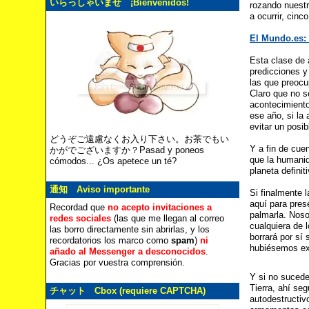
いらっしゃいませ ¡Bienvenidos!
rozando nuestro
a ocurrir, cin
El Mundo.es: 
Esta clase de 
predicciones y
las que preocu
Claro que no s
acontecimiento
ese año, si la
evitar un posib
どうぞご遠慮なくお入り下さい。お茶でもい
Y a fin de cue
かがでございますか？Pasad y poneos
que la humanid
cómodos... ¿Os apetece un té?
planeta definit
通知 Aviso importante
Si finalmente 
aquí para prese
Recordad que
no acepto invitaciones a
palmarla. Nos
redes sociales
(las que me llegan al correo
cualquiera de 
las borro directamente sin abrirlas, y los
borrará por sí
recordatorios los marco como
spam
)
ni
hubiésemos ex
añado al Messenger a desconocidos
.
Gracias por vuestra comprensión.
Y si no sucede
Tierra, ahí se
チャット Cbox (requiere CAPTCHA)
autodestructiv