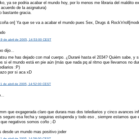
nko, ya se podria acabar el mundo hoy, por lo menos me libraria del maldito e
 acuerdo de la asignatura)
o bastante gracia.
coña on] Ya que se va a acabar el mundo pues Sex, Drugs & Rock'n'roll[modo
udo
19 de abril de 2005, 14:53:00 CEST
 dijo...
atsu me has dejado con mal cuerpo. ¿Duraré hasta el 2034? Quiém sabe, y s
s si el mundo está en pie aún (más que nada pq al ritmo que llevamos no d
ediarios :P)
azo por si aca xD
21 de abril de 2005, 14:52:00 CEST
...
s
 que exgagerada claro que durara mas dos telediarios y cinco avances inf
as seguro esa fecha y seguiras estupenda y todo eso , siempre estamos que 
que negativos somos coño ;-D
s desde un mundo mas positivo joder
21 de abril de 2005, 14:58:00 CEST