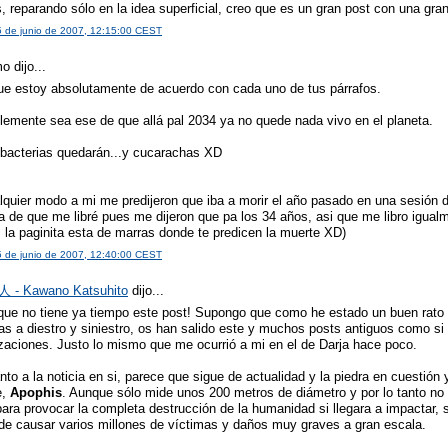
, reparando sólo en la idea superficial, creo que es un gran post con una gran
5 de junio de 2007, 12:15:00 CEST
 dijo...
ue estoy absolutamente de acuerdo con cada uno de tus párrafos.
lemente sea ese de que allá pal 2034 ya no quede nada vivo en el planeta.
bacterias quedarán...y cucarachas XD
lquier modo a mi me predijeron que iba a morir el año pasado en una sesión d
ta de que me libré pues me dijeron que pa los 34 años, asi que me libro igua
, la paginita esta de marras donde te predicen la muerte XD)
5 de junio de 2007, 12:40:00 CEST
- Kawano Katsuhito
dijo...
que no tiene ya tiempo este post! Supongo que como he estado un buen rato
as a diestro y siniestro, os han salido este y muchos posts antiguos como si
izaciones. Justo lo mismo que me ocurrió a mi en el de Darja hace poco.
to a la noticia en si, parece que sigue de actualidad y la piedra en cuestión 
e,
Apophis
. Aunque sólo mide unos 200 metros de diámetro y por lo tanto no
ara provocar la completa destrucción de la humanidad si llegara a impactar, 
de causar varios millones de víctimas y daños muy graves a gran escala.