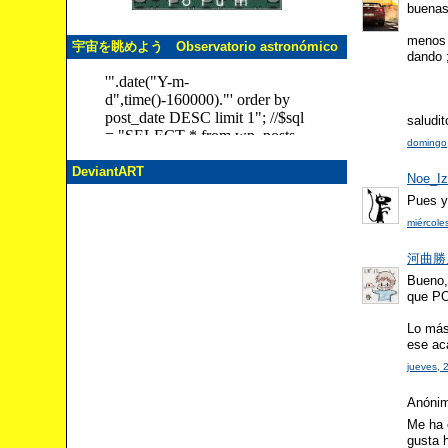
buena
menos 
宇宙を眺めよう Observatorio astronómico
dando 
saludit
domingo,
DeviantART
Noe_I
Pues y
miércole
河曲勝人 
Bueno, 
que PO
Lo más 
ese ac
jueves, 
Anónimo
Me ha e
gusta 