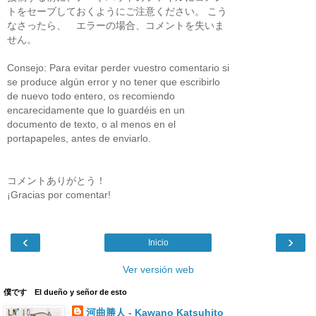
トをセーブしておくようにご注意ください。 こう
なさったら、 エラーの場合、コメントを失いま
せん。
Consejo: Para evitar perder vuestro comentario si
se produce algún error y no tener que escribirlo
de nuevo todo entero, os recomiendo
encarecidamente que lo guardéis en un
documento de texto, o al menos en el
portapapeles, antes de enviarlo.
コメントありがとう！
¡Gracias por comentar!
‹
›
Inicio
Ver versión web
僕です El dueño y señor de esto
河曲勝人 - Kawano Katsuhito