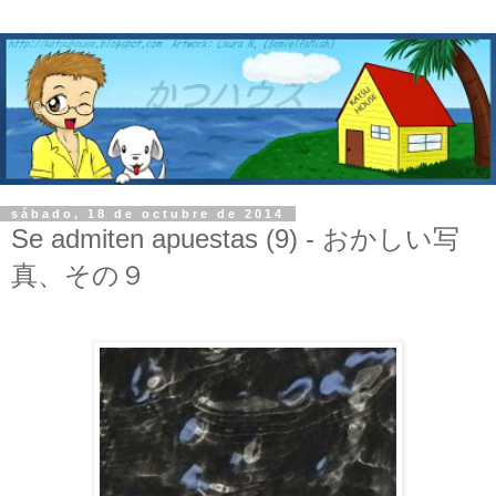
sábado, 18 de octubre de 2014
Se admiten apuestas (9) - おかしい写
真、その９