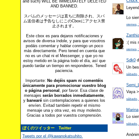
Chuck 
and such) WILL BE IMMEDIATELY DELETED
AND BANNED.
Leyend
スパムのメッセージは直ちに削除され、スパ
Lo sie
ム送信者は予告なしにこのCboxにアクセス禁
viernes,
止されます。
Zanthi
Este cbox es para dejaros notificaciones y
avisos de diversa índole, y para que vosotros
:( mis
podáis comentar y hablar conmigo un poco
viernes,
más directamente. Pero tened en cuenta que
no es un chat ni el Messenger, y que yo no
Sdk0
di
estoy metido en la página todo el día, así que
puedo tardar un tiempo en responderos. Tened
Un bes
paciencia.
sábado, 
Importante:
No dejéis spam ni comentéis
Semi_
únicamente para promocionar vuestro blog
o página personal
, por favor. Esa clase de
Vaya >
mensajes
serán borrados inmediatamente
,
sábado, 
y
banearé
sin contemplaciones a quienes los
envíen. Evitad también repetir el mismo
Marina
mensaje una y otra vez, es muy molesto.
Gracias a todos por vuestra comprensión.
Lo sie
sábado, 
ぼくのツイッター Twitter
Anónimo
Tweets por el @kawanokatsuhito.