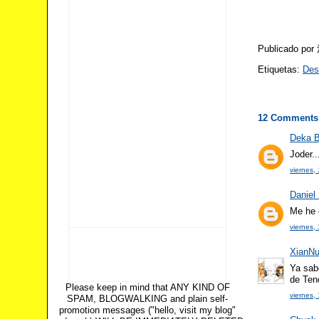
Publicado po
Etiquetas:
De
12 Comments
Deka B
Joder..
viernes,
Daniel
Me he 
viernes,
XianN
Ya sab
de Tenc
Please keep in mind that ANY KIND OF
viernes,
SPAM, BLOGWALKING and plain self-
promotion messages ("hello, visit my blog"