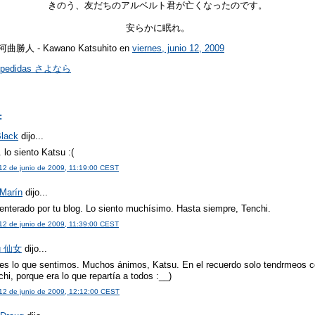
きのう、友だちのアルベルト君が亡くなったのです。
安らかに眠れ。
r 河曲勝人 - Kawano Katsuhito
en
viernes, junio 12, 2009
spedidas さよなら
:
lack
dijo...
. lo siento Katsu :(
 12 de junio de 2009, 11:19:00 CEST
 Marín
dijo...
enterado por tu blog. Lo siento muchísimo. Hasta siempre, Tenchi.
 12 de junio de 2009, 11:39:00 CEST
u 仙女
dijo...
es lo que sentimos. Muchos ánimos, Katsu. En el recuerdo solo tendrmeos 
hi, porque era lo que repartía a todos :__)
 12 de junio de 2009, 12:12:00 CEST