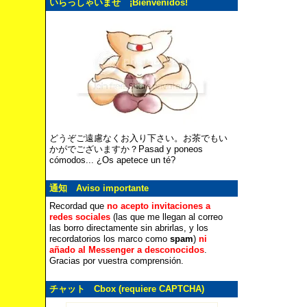
いらっしゃいませ ¡Bienvenidos!
どうぞご遠慮なくお入り下さい。お茶でもい
かがでございますか？Pasad y poneos
cómodos... ¿Os apetece un té?
通知 Aviso importante
Recordad que
no acepto invitaciones a
redes sociales
(las que me llegan al correo
las borro directamente sin abrirlas, y los
recordatorios los marco como
spam
)
ni
añado al Messenger a desconocidos
.
Gracias por vuestra comprensión.
チャット Cbox (requiere CAPTCHA)