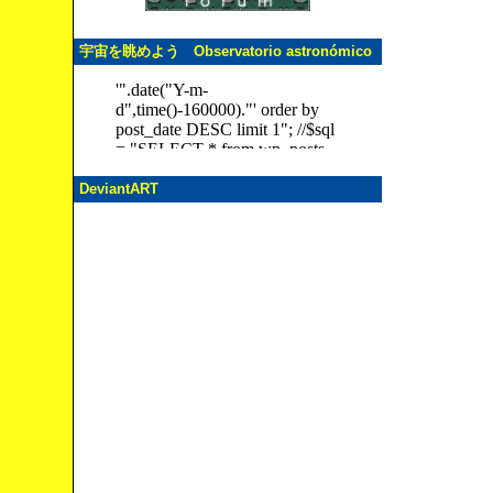
宇宙を眺めよう Observatorio astronómico
DeviantART