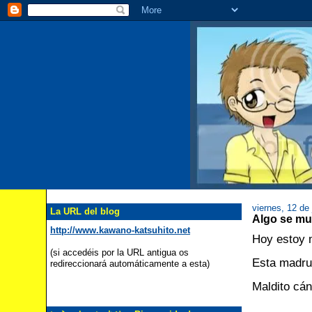
viernes, 12 de
La URL del blog
Algo se 
http://www.kawano-katsuhito.net
Hoy estoy m
(si accedéis por la URL antigua os
Esta madru
redireccionará automáticamente a esta)
Maldito cán