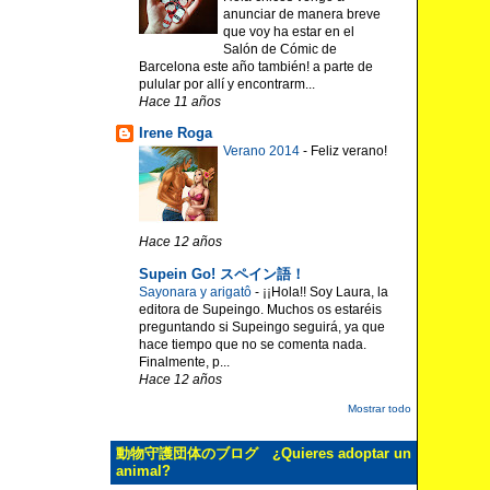
anunciar de manera breve
que voy ha estar en el
Salón de Cómic de
Barcelona este año también! a parte de
pulular por allí y encontrarm...
Hace 11 años
Irene Roga
Verano 2014
-
Feliz verano!
Hace 12 años
Supein Go! スペイン語！
Sayonara y arigatô
-
¡¡Hola!! Soy Laura, la
editora de Supeingo. Muchos os estaréis
preguntando si Supeingo seguirá, ya que
hace tiempo que no se comenta nada.
Finalmente, p...
Hace 12 años
Mostrar todo
動物守護団体のブログ ¿Quieres adoptar un
animal?