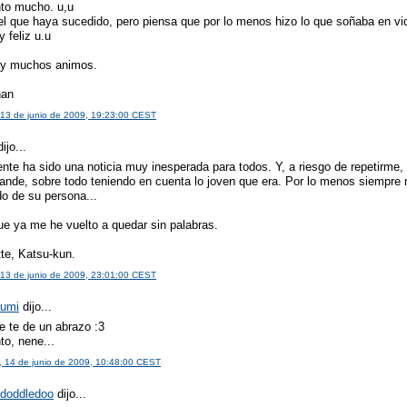
nto mucho. u,u
el que haya sucedido, pero piensa que por lo menos hizo lo que soñaba en vi
 feliz u.u
y muchos animos.
han
13 de junio de 2009, 19:23:00 CEST
ijo...
nte ha sido una noticia muy inesperada para todos. Y, a riesgo de repetirme,
ande, sobre todo teniendo en cuenta lo joven que era. Por lo menos siempre 
do de su persona...
ue ya me he vuelto a quedar sin palabras.
te, Katsu-kun.
13 de junio de 2009, 23:01:00 CEST
zumi
dijo...
e te de un abrazo :3
to, nene...
 14 de junio de 2009, 10:48:00 CEST
doddledoo
dijo...