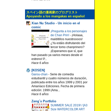
スペイン語の漫画家のブログリスト
Apoyando a los mangakas en español
Xian Nu Studio - Un inicio en el
comic
¡Pregunta a los personajes
de Chan Prin!
-
¡Holaaa,
malditillos nuestroooos!
¿Ya estáis disfrutando del
tercer tomo chanprinero?
¡Esperamos que sí, que
han pasado ya varios meses desde el
estreno! P...
Hace 6 años
[KOSEN]
Garou-chan
-
Serie de comedia
estudiantil y cuatro números de duración,
publicada entre los años 1999 y 2001 por
Amaníaco Ediciones. Fecha de primera
edición: 1999 (Ama...
Hace 6 años
Zeng´s Portfolio
SUMMER SALE 2019! / [A3
Size WATERCOLOR ART