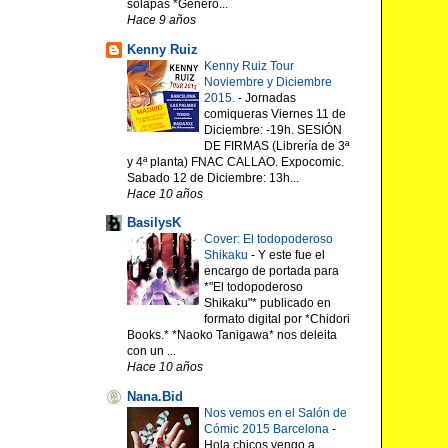
solapas *Género...
Hace 9 años
Kenny Ruiz
Kenny Ruiz Tour
Noviembre y Diciembre
2015.
-
Jornadas
comiqueras Viernes 11 de
Diciembre: -19h. SESIÓN
DE FIRMAS (Librería de 3ª
y 4ª planta) FNAC CALLAO. Expocomic.
Sabado 12 de Diciembre: 13h...
Hace 10 años
BasilysK
Cover: El todopoderoso
Shikaku
-
Y este fue el
encargo de portada para
*"El todopoderoso
Shikaku"* publicado en
formato digital por *Chidori
Books.* *Naoko Tanigawa* nos deleita
con un ...
Hace 10 años
Nana.Bid
Nos vemos en el Salón de
Cómic 2015 Barcelona
-
Hola chicos vengo a