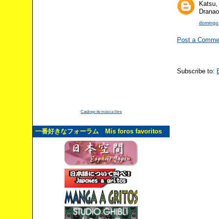
Katsu,
Dranao
domingo,
Post a Comme
Subscribe to:
Catálogo de música libre
一番好きなフォーラム Mis foros favoritos