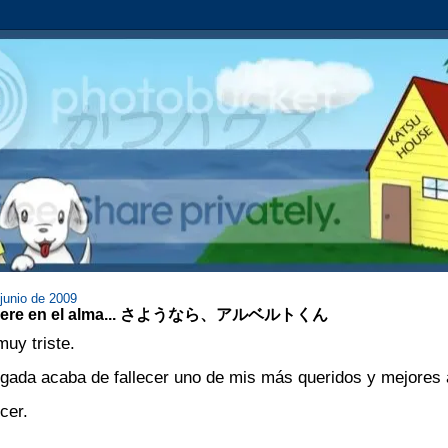
 junio de 2009
muere en el alma... さようなら、アルベルトくん
uy triste.
gada acaba de fallecer uno de mis más queridos y mejores
cer.