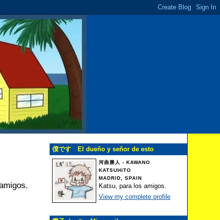
僕です El dueño y señor de esto
河曲勝人 - KAWANO
KATSUHITO
MADRID, SPAIN
 amigos.
Katsu, para los amigos.
View my complete profile