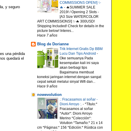
COMMISSIONS OPEN!] ✨
da, y seguro
🔥
-
🔥SUMMER SALE
2019! / Opening 2 Slots -
[A3 Size WATERCOLOR
ART COMMISSIONS!] ✨🔥 300USD!
Shipping Included! Check for details in the
picture below! Interes...
Hace 7 años
Blog de Dorianne
Trik Internet Gratis Dp BBM
Lucu Dan Tips Android
-
 es una pérdida
Oke semuanya Pada
nos quedará el
kesempatan kali ini saya
akan berbagi tips
Bagaimana membuat
koneksi jaringan internet dengan sangat
cepat sekali melalui sinyal Wifi dan...
Hace 9 años
nowevolution
.: Fracasamos al soñar -
Dioni Arroyo :.
-
*Título:*
Fracasamos al soñar
*Autor*: Dioni Arroyo
Merino *Colección*:
Volution *Tamaño:* 21 x 14
cm *Páginas:* 156 *Edición:* Rústica con