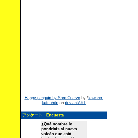
Happy penguin by Sara Cuervo
by
*
kawano-
katsuhito
on
deviantART
アンケート Encuesta
¿Qué nombre le
pondríais al nuevo
volcán que está