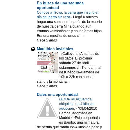
En busca de una segunda
oportunidad
Conoce a Troya, la perra que inspiró el
día del perro sin raza
-
Llegó a nuestro
hogar una semana después de la muerte
de nuestra perra Mina cuando aún
éramos veinteañeros y no teníamos hijos.
Era una mestiza de unos cin...
Hace 5 años
Maullidos Invisibles
-
¡Catlovers! ¡Amantes de
los gatos! El próximo
sábado 27 de abril
estaremos en Tiendanimal
de Kinépolis-Alameda de
10h a 22h con nuestro
stand y la montaña...
Hace 7 años
Dales una oportunidad
(ADOPTADA)Bamba
chiquitina de 4 kilos en
adopción.
-
*09/04/2010
Bamba, adoptada en
Madrid.* *Esta pequeñaja
es Bamba, una miniatura
de perrita que ronda los 4 kilos de peso y