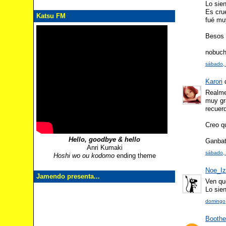
Lo sie
Es cru
Katsu FM
fué muy
Besos 
nobuc
sábado, 
Karori
d
Realme
muy gr
recuer
Creo q
Hello, goodbye & hello
Ganbat
Anri Kumaki
sábado, 
Hoshi wo ou kodomo
ending theme
Noe_I
Jamendo presenta...
Ven qu
Lo sien
domingo,
Boothe