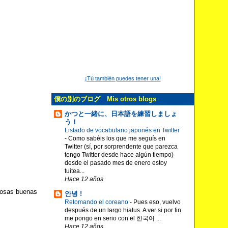
¡Tú también puedes tener una!
僕の別のブログ Mis otros blogs
かつと一緒に、日本語を練習しましょ
う！
Listado de vocabulario japonés en Twitter
-
Como sabéis los que me seguís en
Twitter (sí, por sorprendente que parezca
tengo Twitter desde hace algún tiempo)
desde el pasado mes de enero estoy
tuitea...
Hace 12 años
cosas buenas
안녕 !
Retomando el coreano
-
Pues eso, vuelvo
después de un largo hiatus. A ver si por fin
me pongo en serio con el 한국어 ...
Hace 12 años