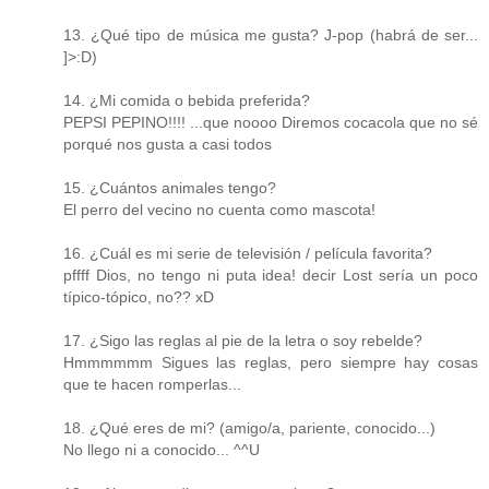
13. ¿Qué tipo de música me gusta? J-pop (habrá de ser...
]>:D)
14. ¿Mi comida o bebida preferida?
PEPSI PEPINO!!!! ...que noooo Diremos cocacola que no sé
porqué nos gusta a casi todos
15. ¿Cuántos animales tengo?
El perro del vecino no cuenta como mascota!
16. ¿Cuál es mi serie de televisión / película favorita?
pffff Dios, no tengo ni puta idea! decir Lost sería un poco
típico-tópico, no?? xD
17. ¿Sigo las reglas al pie de la letra o soy rebelde?
Hmmmmmm Sigues las reglas, pero siempre hay cosas
que te hacen romperlas...
18. ¿Qué eres de mi? (amigo/a, pariente, conocido...)
No llego ni a conocido... ^^U