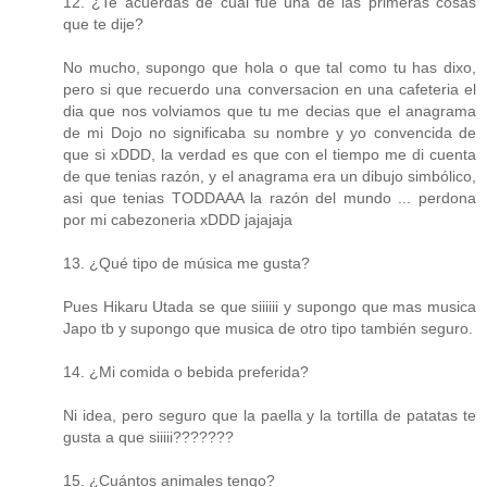
12. ¿Te acuerdas de cual fue una de las primeras cosas
que te dije?
No mucho, supongo que hola o que tal como tu has dixo,
pero si que recuerdo una conversacion en una cafeteria el
dia que nos volviamos que tu me decias que el anagrama
de mi Dojo no significaba su nombre y yo convencida de
que si xDDD, la verdad es que con el tiempo me di cuenta
de que tenias razón, y el anagrama era un dibujo simbólico,
asi que tenias TODDAAA la razón del mundo ... perdona
por mi cabezoneria xDDD jajajaja
13. ¿Qué tipo de música me gusta?
Pues Hikaru Utada se que siiiiii y supongo que mas musica
Japo tb y supongo que musica de otro tipo también seguro.
14. ¿Mi comida o bebida preferida?
Ni idea, pero seguro que la paella y la tortilla de patatas te
gusta a que siiiii???????
15. ¿Cuántos animales tengo?