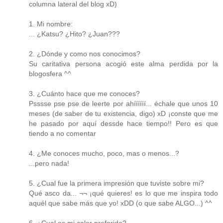
columna lateral del blog xD)
1. Mi nombre:
... ¿Katsu? ¿Hito? ¿Juan???
2. ¿Dónde y como nos conocimos?
Su caritativa persona acogió este alma perdida por la
blogosfera ^^
3. ¿Cuánto hace que me conoces?
Psssse pse pse de leerte por ahíííííí... échale que unos 10
meses (de saber de tu existencia, digo) xD ¡conste que me
he pasado por aquí dessde hace tiempo!! Pero es que
tiendo a no comentar
4. ¿Me conoces mucho, poco, mas o menos...?
...pero nada!
5. ¿Cual fue la primera impresión que tuviste sobre mi?
Qué asco da... ¬¬ ¡qué quieres! es lo que me inspira todo
aquél que sabe más que yo! xDD (o que sabe ALGO...) ^^
6. ¿Cual es mi color preferido?