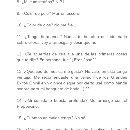
8. ¿Mi cumpleaños? N.P.I
9. ¿Color de pelo? Marrón oscuro.
10. ¿Color de ojos? No me fijé...
11. ¿Tengo hermanos? Nunca te he oído ni leído nada
sobre ellos... voy a arriesgar y decir que no.
12. ¿Te acuerdas de cual fue una de las primeras cosas
que te dije? En persona, fue "¿Eres Jose?".
13. ¿Qué tipo de música me gusta? No vale, en esta tengo
ventaja. Me recomendaste una versión de los Grandes
Éxitos Ghibli en violoncelo (que por cierto usé como banda
sonora para mi banquete de boda...) ^^
14. ¿Mi comida o bebida preferida? Me arriesgo con el
Frappucino.
15. ¿Cuántos animales tengo? No sé...
16. ¿Cuál es mi serie de televisión / película favorita?