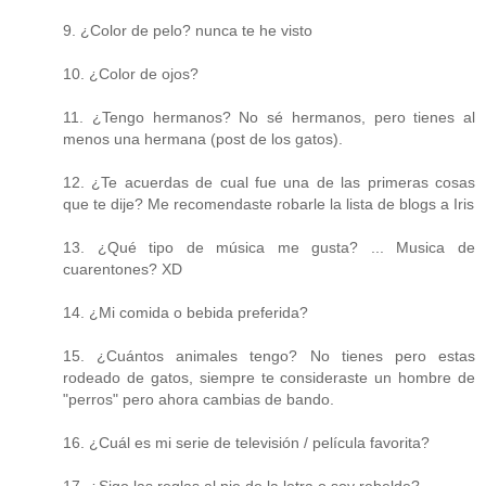
9. ¿Color de pelo? nunca te he visto
10. ¿Color de ojos?
11. ¿Tengo hermanos? No sé hermanos, pero tienes al
menos una hermana (post de los gatos).
12. ¿Te acuerdas de cual fue una de las primeras cosas
que te dije? Me recomendaste robarle la lista de blogs a Iris
13. ¿Qué tipo de música me gusta? ... Musica de
cuarentones? XD
14. ¿Mi comida o bebida preferida?
15. ¿Cuántos animales tengo? No tienes pero estas
rodeado de gatos, siempre te consideraste un hombre de
"perros" pero ahora cambias de bando.
16. ¿Cuál es mi serie de televisión / película favorita?
17. ¿Sigo las reglas al pie de la letra o soy rebelde?