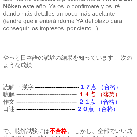
Nôken
este año. Ya os lo confirmaré y os iré
dando más detalles un poco más adelante
(tendré que ir enterándome YA del plazo para
conseguir los impresos, por cierto...)
やっと日本語の試験の結果を知っています。 次の
ような成績
読解
・
漢字
------------------------
１７
点 （合格）
聴解
---------------------------------
１４
点 （落第）
作文
---------------------------------
２１
点 （合格）
口述
--------------------------------
２０
点 （合格）
で、聴解試験には
不合格
。 しかし、全部でいい成