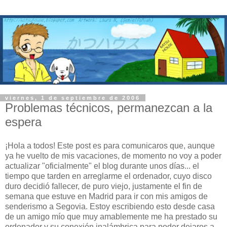
viernes, 1 de septiembre de 2006
Problemas técnicos, permanezcan a la
espera
¡Hola a todos! Este post es para comunicaros que, aunque
ya he vuelto de mis vacaciones, de momento no voy a poder
actualizar "oficialmente" el blog durante unos días... el
tiempo que tarden en arreglarme el ordenador, cuyo disco
duro decidió fallecer, de puro viejo, justamente el fin de
semana que estuve en Madrid para ir con mis amigos de
senderismo a Segovia. Estoy escribiendo esto desde casa
de un amigo mío que muy amablemente me ha prestado su
ordenador y su conexión inalámbrica para poder dejaros a