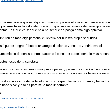
s, 19 de abril de 2006, 20:19:00 CEST
...
.
 limite me parece que es algo poco menos que una utopia en el mercado automo
 justamente es la velocidad y el exito que supuestamente dan ese tipo de veh
ventas , asi que va ser que no a no ser que se ponga como algo optativo.
cinturon es mas algo personal el llevarlo por nuestra propia seguridad.
os " puntos negros " bueno un arreglo de ciertas zonas no vendria mal si.
recimiento de penas contra ifractores ( penas de carcel )seria lo mas acepat
estos locos de la carretara.
e en muchas ocasiones ( mas preocupados y ponen mas medios ) en convert
 mera recaudacion de impuestos por multas en ocasiones por leves excesos 
e todo lo mas importante la educacion y respeto hacia uno mismo y hacia los
e nada sirve y eso es para mi lo mas importante.
s.
s, 19 de abril de 2006, 22:11:00 CEST
- Kawano Katsuhito
dijo...