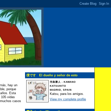
僕です El dueño y señor de esto
河曲勝人 - KAWANO
 más, hay un
KATSUHITO
ible, porque
MADRID, SPAIN
 años. Esta
Katsu, para los amigos.
 105 vidas
View my complete profile
en muchos casos