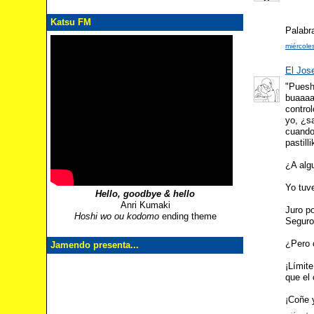
Katsu FM
Palabr
miércole
El Jos
"Puesh
buaaaaa
control
yo, ¿s
cuando 
pastill
¿A alg
Yo tuv
Hello, goodbye & hello
Anri Kumaki
Juro p
Hoshi wo ou kodomo
ending theme
Seguro
¿Pero 
Jamendo presenta...
¡Límite
que el
¡Coñe y