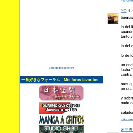
miércole
YO
dijo
buenas
lo del
cuando
tanto 
lo del 
lo de l
un endu
Catálogo de música libre
lucha "
contra 
一番好きなフォーラム Mis foros favoritos
mas qu
en una
y sobr
nada d
saludo
miércole
河曲勝人 