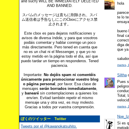
and such) WILL BE IMMEDIATELY DELETED
hola
AND BANNED.
pareces
スパムのメッセージは直ちに削除され、スパ
te lo t
ム送信者は予告なしにこのCboxにアクセス禁
ensayar
止されます。
bueno h
Este cbox es para dejaros notificaciones y
final 
avisos de diversa índole, y para que vosotros
correc
podáis comentar y hablar conmigo un poco
diga de
más directamente. Pero tened en cuenta que
que ya 
no es un chat ni el Messenger, y que yo no
estoy metido en la página todo el día, así que
saludo
puedo tardar un tiempo en responderos. Tened
paciencia.
martes, 
Importante:
No dejéis spam ni comentéis
Siltha
d
únicamente para promocionar vuestro blog
Pues s
o página personal
, por favor. Esa clase de
peligro
mensajes
serán borrados inmediatamente
,
conduct
y
banearé
sin contemplaciones a quienes los
Total, 
envíen. Evitad también repetir el mismo
velocid
mensaje una y otra vez, es muy molesto.
martes, 
Gracias a todos por vuestra comprensión.
Noe_I
ぼくのツイッター Twitter
Si es 
Tweets por el @kawanokatsuhito.
metodo