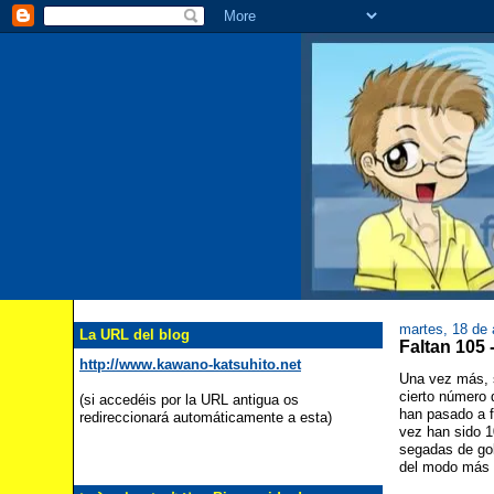
martes, 18 de 
La URL del blog
Faltan 
http://www.kawano-katsuhito.net
Una vez más, s
cierto número 
(si accedéis por la URL antigua os
han pasado a f
redireccionará automáticamente a esta)
vez han sido 1
segadas de gol
del modo más 