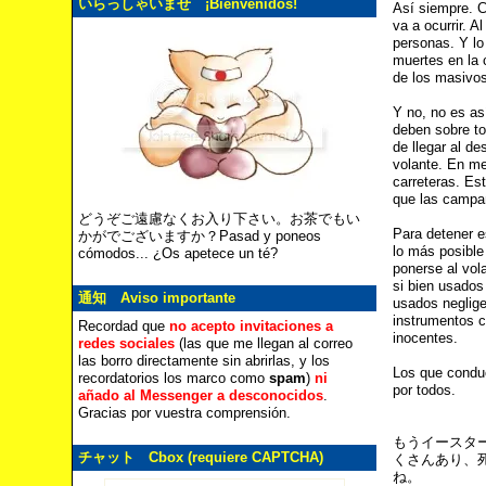
いらっしゃいませ ¡Bienvenidos!
Así siempre. 
va a ocurrir. A
personas. Y lo
muertes en la 
de los masivo
Y no, no es as
deben sobre to
de llegar al de
volante. En m
carreteras. Es
que las campañ
どうぞご遠慮なくお入り下さい。お茶でもい
Para detener e
かがでございますか？Pasad y poneos
lo más posible
cómodos... ¿Os apetece un té?
ponerse al vol
si bien usados
通知 Aviso importante
usados neglige
instrumentos c
Recordad que
no acepto invitaciones a
inocentes.
redes sociales
(las que me llegan al correo
las borro directamente sin abrirlas, y los
Los que conduc
recordatorios los marco como
spam
)
ni
por todos.
añado al Messenger a desconocidos
.
Gracias por vuestra comprensión.
もうイースタ
チャット Cbox (requiere CAPTCHA)
くさんあり、
ね。