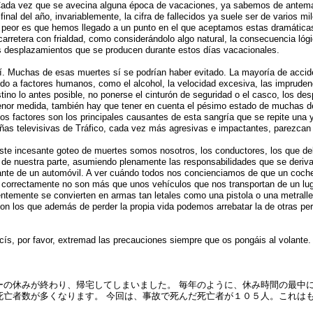
Cada vez que se avecina alguna época de vacaciones, ya sabemos de antem
l final del año, invariablemente, la cifra de fallecidos ya suele ser de varios mi
 peor es que hemos llegado a un punto en el que aceptamos estas dramáticas
carretera con frialdad, como considerándolo algo natural, la consecuencia lógi
s desplazamientos que se producen durante estos días vacacionales.
í. Muchas de esas muertes sí se podrían haber evitado. La mayoría de accid
do a factores humanos, como el alcohol, la velocidad excesiva, las impruden
stino lo antes posible, no ponerse el cinturón de seguridad o el casco, los des
enor medida, también hay que tener en cuenta el pésimo estado de muchas d
tos factores son los principales causantes de esta sangría que se repite una y
as televisivas de Tráfico, cada vez más agresivas e impactantes, parezcan s
ste incesante goteo de muertes somos nosotros, los conductores, los que 
 de nuestra parte, asumiendo plenamente las responsabilidades que se deriv
ante de un automóvil. A ver cuándo todos nos concienciamos de que un coch
 correctamente no son más que unos vehículos que nos transportan de un luga
ntemente se convierten en armas tan letales como una pistola o una metralle
on los que además de perder la propia vida podemos arrebatar la de otras pe
ís, por favor, extremad las precauciones siempre que os pongáis al volante.
ーの休みが終わり、帰宅してしまいました。 毎年のように、休み時間の最中
死亡者数が多くなります。 今回は、事故で死んだ死亡者が１０５人。これは