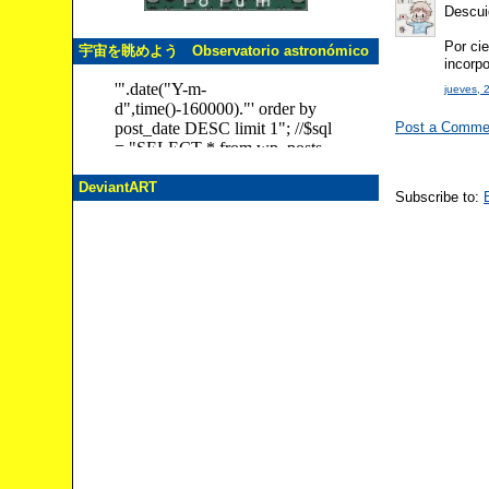
Descui
Por cie
宇宙を眺めよう Observatorio astronómico
incorp
jueves, 
Post a Comme
DeviantART
Subscribe to: