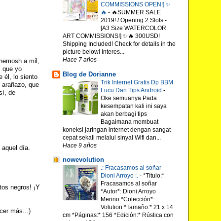
COMMISSIONS OPEN!] ✨
🔥
-
🔥SUMMER SALE
2019! / Opening 2 Slots -
[A3 Size WATERCOLOR
ART COMMISSIONS!] ✨🔥 300USD!
Shipping Included! Check for details in the
picture below! Interes...
Hace 7 años
onemosh a mil,
, que yo
Blog de Dorianne
 él, lo siento
Trik Internet Gratis Dp BBM
o arañazo, que
Lucu Dan Tips Android
-
sí, de
Oke semuanya Pada
kesempatan kali ini saya
akan berbagi tips
Bagaimana membuat
koneksi jaringan internet dengan sangat
cepat sekali melalui sinyal Wifi dan...
Hace 9 años
aquel día.
nowevolution
.: Fracasamos al soñar -
Dioni Arroyo :.
-
*Título:*
Fracasamos al soñar
tos negros! ¡Y
*Autor*: Dioni Arroyo
Merino *Colección*:
Volution *Tamaño:* 21 x 14
cer más...)
cm *Páginas:* 156 *Edición:* Rústica con