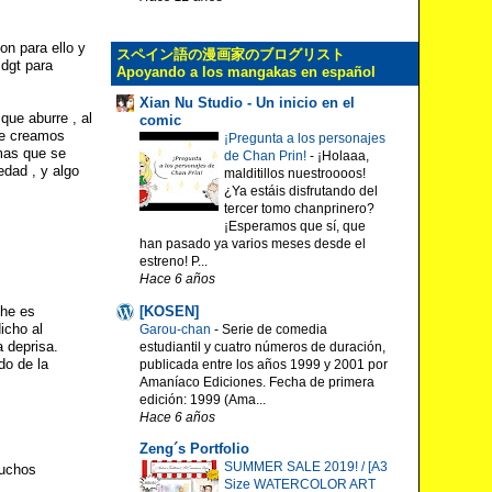
on para ello y
スペイン語の漫画家のブログリスト
 dgt para
Apoyando a los mangakas en español
Xian Nu Studio - Un inicio en el
que aburre , al
comic
ue creamos
¡Pregunta a los personajes
mas que se
de Chan Prin!
-
¡Holaaa,
edad , y algo
malditillos nuestroooos!
¿Ya estáis disfrutando del
tercer tomo chanprinero?
¡Esperamos que sí, que
han pasado ya varios meses desde el
estreno! P...
Hace 6 años
che es
[KOSEN]
icho al
Garou-chan
-
Serie de comedia
a deprisa.
estudiantil y cuatro números de duración,
do de la
publicada entre los años 1999 y 2001 por
Amaníaco Ediciones. Fecha de primera
edición: 1999 (Ama...
Hace 6 años
Zeng´s Portfolio
SUMMER SALE 2019! / [A3
muchos
Size WATERCOLOR ART