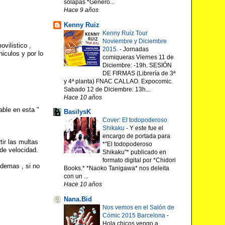
solapas *Género...
Hace 9 años
Kenny Ruiz
Kenny Ruiz Tour
Noviembre y Diciembre
vilistico ,
2015.
-
Jornadas
iculos y por lo
comiqueras Viernes 11 de
Diciembre: -19h. SESIÓN
DE FIRMAS (Librería de 3ª
y 4ª planta) FNAC CALLAO. Expocomic.
Sabado 12 de Diciembre: 13h...
Hace 10 años
able en esta "
BasilysK
Cover: El todopoderoso
Shikaku
-
Y este fue el
encargo de portada para
ir las multas
*"El todopoderoso
de velocidad.
Shikaku"* publicado en
formato digital por *Chidori
 demas , si no
Books.* *Naoko Tanigawa* nos deleita
con un ...
Hace 10 años
Nana.Bid
Nos vemos en el Salón de
Cómic 2015 Barcelona
-
Hola chicos vengo a