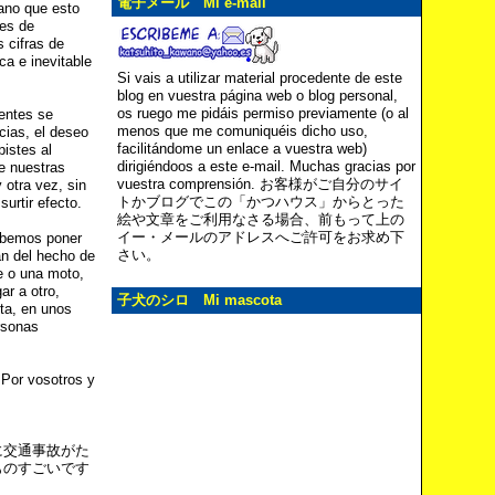
電子メール Mi e-mail
ano que esto
les de
 cifras de
ca e inevitable
Si vais a utilizar material procedente de este
blog en vuestra página web o blog personal,
os ruego me pidáis permiso previamente (o al
entes se
menos que me comuniquéis dicho uso,
cias, el deseo
facilitándome un enlace a vuestra web)
pistes al
dirigiéndoos a este e-mail. Muchas gracias por
e nuestras
vuestra comprensión. お客様がご自分のサイ
 otra vez, sin
トかブログでこの「かつハウス」からとった
urtir efecto.
絵や文章をご利用なさる場合、前もって上の
イー・メールのアドレスへご許可をお求め下
debemos poner
さい。
an del hecho de
e o una moto,
r a otro,
子犬のシロ Mi mascota
ta, en unos
rsonas
 Por vosotros y
に交通事故がた
ものすごいです