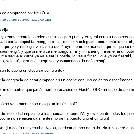
a de comprobacion: fritu O_o
s, 19 de abril de 2006, 13:59:00 CEST
e
dijo...
 yo como controlo la priva que te cagash pues y yo y mi carro tuneao nos p
ah por la otopishta, neng, lo pillas, con losh coleguish, pero controlando, eh
o, que yo y mi buga, ¿pillash u qué?, oye, como hermanosh, que lo que siente
abes neng?, y que si me pica me pongo a mil y mira neng, mirame, ni un put
me saque el carné ya va a ser la hostia, lo vas a flipar... que yo de fiestuki, 
ikis, vale, tó, pero qué, luego vas y waaaaaaao, la caña neng"
uien le suena un discurso semejante?.
e la desgracia de estar atrapado en un coche con uno de éstos especímenes.
or mis muertos que jamás haré paracaidismo. Gasté TODO mi cupo de suerte 
.
cómo va a hacer caso a algo un imbécil así?
 de velocidad impuesto a los fabricantes pero YA, y revisión de todos los pun
 coche no se encienda si antes no se ha puesto uno el cinturón!
a! (Lo decía o reventaba, Katsu, perdona el tono de mitin. No lo volveré a ha