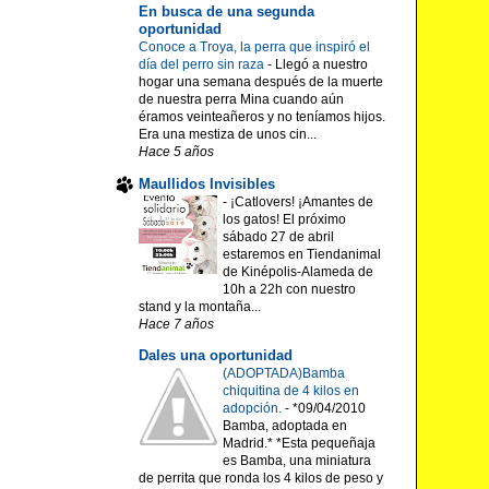
En busca de una segunda
oportunidad
Conoce a Troya, la perra que inspiró el
día del perro sin raza
-
Llegó a nuestro
hogar una semana después de la muerte
de nuestra perra Mina cuando aún
éramos veinteañeros y no teníamos hijos.
Era una mestiza de unos cin...
Hace 5 años
Maullidos Invisibles
-
¡Catlovers! ¡Amantes de
los gatos! El próximo
sábado 27 de abril
estaremos en Tiendanimal
de Kinépolis-Alameda de
10h a 22h con nuestro
stand y la montaña...
Hace 7 años
Dales una oportunidad
(ADOPTADA)Bamba
chiquitina de 4 kilos en
adopción.
-
*09/04/2010
Bamba, adoptada en
Madrid.* *Esta pequeñaja
es Bamba, una miniatura
de perrita que ronda los 4 kilos de peso y