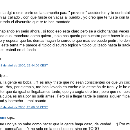
 la dgt o eres parte de la campaña para " prevenir " accidentes y te contratat
enias callado , con que fuiste de vacas al pueblo , yo creo que te fuiste con la
 todo el discursito que te te has montado.
ablando en serio ahora , si todo eso esta claro pero se a dicho tantas veces 
cada cual marchara como quiera , solo nos queda por nuestra parte hacer lo q
to y esperar que los demas hagan lo correcto que mas se puede pedir , lo de
 este tema me parece el tipico discurso topico y tipico utilizado hasta la saci
es esteril en el fondo .
s.
18 de abril de 2006, 22:44:00 CEST
ijo...
í, la gente es boba... Y es muy triste que no sean conscientes de que un co
so. Hoy, por ejemplo, me han llevado en coche a la estación de tren, y le he d
or que da igual si llegábamos tarde, que ya cogía otro tren, pero que no fuer
la culpa es mía por no salir antes. Pero si a llegar tarde le sumas alguien flipa
ad y borracho... mal asunto.
18 de abril de 2006, 23:00:00 CEST
zumi
dijo...
que uno ya no sabe como hacer que la gente haga caso, de verdad... :( Por 
s, campañas... Y no solo en la conduccion, sino en TODO...