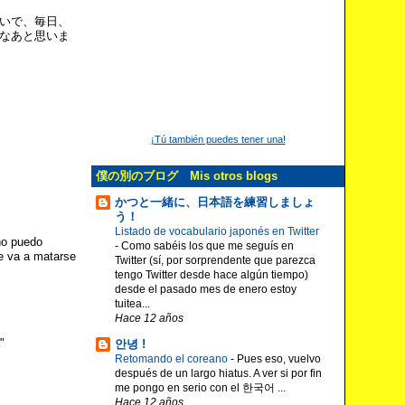
いで、毎日、
なあと思いま
¡Tú también puedes tener una!
僕の別のブログ Mis otros blogs
かつと一緒に、日本語を練習しましょ
う！
Listado de vocabulario japonés en Twitter
 no puedo
-
Como sabéis los que me seguís en
e va a matarse
Twitter (sí, por sorprendente que parezca
tengo Twitter desde hace algún tiempo)
desde el pasado mes de enero estoy
tuitea...
Hace 12 años
"
안녕 !
Retomando el coreano
-
Pues eso, vuelvo
después de un largo hiatus. A ver si por fin
me pongo en serio con el 한국어 ...
Hace 12 años