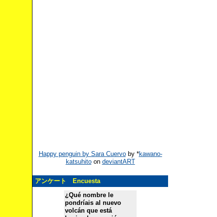
Happy penguin by Sara Cuervo
by
*
kawano-
katsuhito
on
deviantART
アンケート Encuesta
¿Qué nombre le
pondríais al nuevo
volcán que está