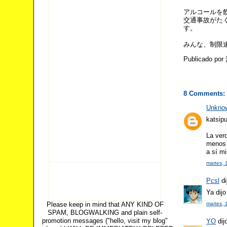
アルコールを
交通事故がた
す。
みんな、制限
Publicado po
8 Comments:
Unkno
katsipu
La verd
menos 
a sí m
martes, 
Pcsl
di
Ya dij
Please keep in mind that ANY KIND OF
martes, 
SPAM, BLOGWALKING and plain self-
promotion messages ("hello, visit my blog"
YO
dijo