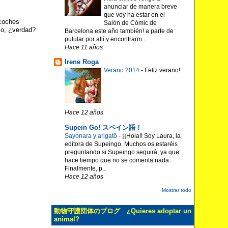
anunciar de manera breve
que voy ha estar en el
 coches
Salón de Cómic de
so, ¿verdad?
Barcelona este año también! a parte de
pulular por allí y encontrarm...
Hace 11 años
Irene Roga
Verano 2014
-
Feliz verano!
Hace 12 años
Supein Go! スペイン語！
Sayonara y arigatô
-
¡¡Hola!! Soy Laura, la
editora de Supeingo. Muchos os estaréis
preguntando si Supeingo seguirá, ya que
hace tiempo que no se comenta nada.
Finalmente, p...
Hace 12 años
Mostrar todo
動物守護団体のブログ ¿Quieres adoptar un
animal?