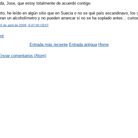
da, Jose, que estoy totalmente de acuerdo contigo.
rto, he leído en algún sitio que en Suecia o no se qué país escandinavo, los
oran un alcoholímetro y no pueden arrancar si no se ha soplado antes... curio
20 de abril de 2006, 9:47:00 CEST
nt
Entrada más reciente
Entrada antigua
Home
Enviar comentarios (Atom)