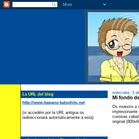
miércoles, 1 
La URL del blog
Mi fondo 
http://www.kawano-katsuhito.net
Os muestro a c
impresionante 
(si accedéis por la URL antigua os
curiosas cabañ
redireccionará automáticamente a esta)
original (800x6