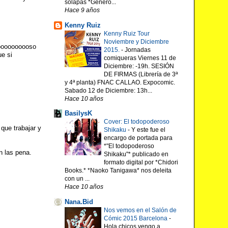
solapas *Género...
Hace 9 años
Kenny Ruiz
Kenny Ruiz Tour
Noviembre y Diciembre
ooooooooooso
2015.
-
Jornadas
e si
comiqueras Viernes 11 de
Diciembre: -19h. SESIÓN
DE FIRMAS (Librería de 3ª
y 4ª planta) FNAC CALLAO. Expocomic.
Sabado 12 de Diciembre: 13h...
Hace 10 años
BasilysK
Cover: El todopoderoso
 que trabajar y
Shikaku
-
Y este fue el
encargo de portada para
*"El todopoderoso
n las pena.
Shikaku"* publicado en
formato digital por *Chidori
Books.* *Naoko Tanigawa* nos deleita
con un ...
Hace 10 años
Nana.Bid
Nos vemos en el Salón de
Cómic 2015 Barcelona
-
Hola chicos vengo a