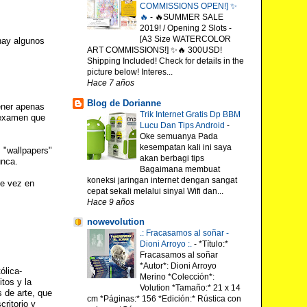
COMMISSIONS OPEN!] ✨
🔥
-
🔥SUMMER SALE
2019! / Opening 2 Slots -
[A3 Size WATERCOLOR
hay algunos
ART COMMISSIONS!] ✨🔥 300USD!
Shipping Included! Check for details in the
picture below! Interes...
Hace 7 años
Blog de Dorianne
ener apenas
Trik Internet Gratis Dp BBM
i examen que
Lucu Dan Tips Android
-
Oke semuanya Pada
kesempatan kali ini saya
 "wallpapers"
akan berbagi tips
unca.
Bagaimana membuat
koneksi jaringan internet dengan sangat
de vez en
cepat sekali melalui sinyal Wifi dan...
Hace 9 años
nowevolution
.: Fracasamos al soñar -
Dioni Arroyo :.
-
*Título:*
Fracasamos al soñar
*Autor*: Dioni Arroyo
ólica-
Merino *Colección*:
tos y la
Volution *Tamaño:* 21 x 14
 de arte, que
cm *Páginas:* 156 *Edición:* Rústica con
ritorio y