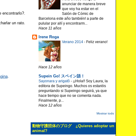
anunciar de manera breve
que voy ha estar en el
 encontrarlo?.
Salón de Cómic de
Barcelona este año también! a parte de
harlar un rato.
pulular por allí y encontrarm...
Hace 11 años
Irene Roga
Verano 2014
-
Feliz verano!
Hace 12 años
Supein Go! スペイン語！
ágina
.
Sayonara y arigatô
-
¡¡Hola!! Soy Laura, la
editora de Supeingo. Muchos os estaréis
preguntando si Supeingo seguirá, ya que
hace tiempo que no se comenta nada.
Finalmente, p...
Hace 12 años
Mostrar todo
動物守護団体のブログ ¿Quieres adoptar un
animal?