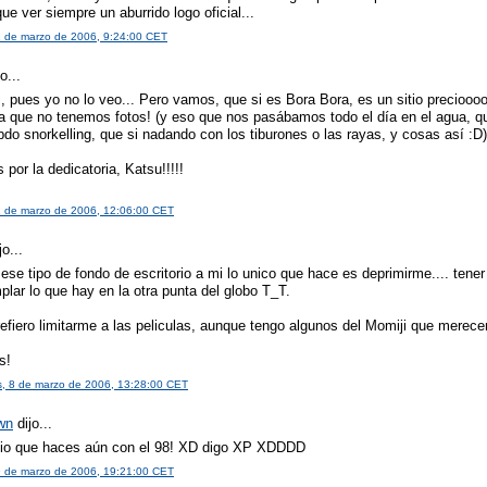
ue ver siempre un aburrido logo oficial...
2 de marzo de 2006, 9:24:00 CET
o...
, pues yo no lo veo... Pero vamos, que si es Bora Bora, es un sitio precioo
a que no tenemos fotos! (y eso que nos pasábamos todo el día en el agua, qu
do snorkelling, que si nadando con los tiburones o las rayas, y cosas así :D)
 por la dedicatoria, Katsu!!!!!
2 de marzo de 2006, 12:06:00 CET
jo...
ese tipo de fondo de escritorio a mi lo unico que hace es deprimirme.... tener
lar lo que hay en la otra punta del globo T_T.
refiero limitarme a las peliculas, aunque tengo algunos del Momiji que merece
s!
s, 8 de marzo de 2006, 13:28:00 CET
wn
dijo...
io que haces aún con el 98! XD digo XP XDDDD
9 de marzo de 2006, 19:21:00 CET