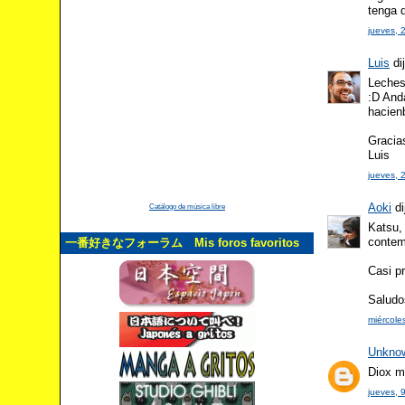
tenga q
jueves, 
Luis
dij
Leches
:D And
hacienb
Gracias
Luis
jueves, 
Aoki
di
Catálogo de música libre
Katsu, 
contemp
一番好きなフォーラム Mis foros favoritos
Casi p
Saludo
miércole
Unkno
Diox m
jueves, 