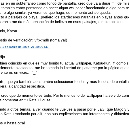
as en un subterraneo como fondo de pantalla, creo que va a durar mil de mil
 tambien estoy pensando en hacer algun wallpaper fraccionado o algo para te
s, o algo similar, ya veremos que hago, de momento así se queda.
o a paisajes de playa...prefiero los atardeceres naranjas en playas antes qu
 naranja me da más sensación de belleza en esos paisajes, simple opinion.
udo, Katsu
stio de verificación: vfbkmdb (toma ya!)
s, 1 de marzo de 2006, 21:20:00 CET
ijo...
bién coincido en que es muy bonito tu actual wallpaper, Katsu-kun. Y como 
ablemente plagiadora, me he tomado la libertad de pasarme por la página que
ente es un vicio... ^_^
erto, que yo también acostumbro coleccionar fondos y más fondos de pantalla
iera la cantidad específica.
 creo que de momento es todo. Por lo menos lo del wallpaper ha servido co
 a comentar en tu Katsu House.
ndo a otros temas, a ver cuándo te vuelves a pasar por el JaG, que Mago y
a Katsu rondando por allí, con sus explicaciones tan interesantes y didáctica
s y hasta otra!