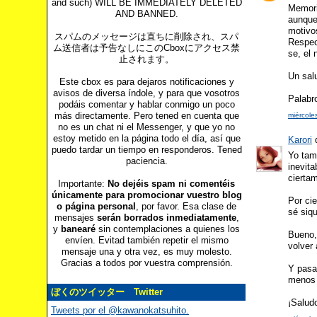
and such) WILL BE IMMEDIATELY DELETED
Memori
AND BANNED.
aunque
motivo
スパムのメッセージは直ちに削除され、スパ
Respect
ム送信者は予告なしにこのCboxにアクセス禁
se, el
止されます。
Un sal
Este cbox es para dejaros notificaciones y
avisos de diversa índole, y para que vosotros
Palabro
podáis comentar y hablar conmigo un poco
más directamente. Pero tened en cuenta que
miércole
no es un chat ni el Messenger, y que yo no
estoy metido en la página todo el día, así que
Karori
d
puedo tardar un tiempo en responderos. Tened
Yo tam
paciencia.
inevit
ciertam
Importante:
No dejéis spam ni comentéis
únicamente para promocionar vuestro blog
Por ci
o página personal
, por favor. Esa clase de
sé siqu
mensajes
serán borrados inmediatamente
,
y
banearé
sin contemplaciones a quienes los
Bueno,
envíen. Evitad también repetir el mismo
volver
mensaje una y otra vez, es muy molesto.
Gracias a todos por vuestra comprensión.
Y pasa
menos 
ぼくのツイッター Twitter
¡Saludo
Tweets por el @kawanokatsuhito.