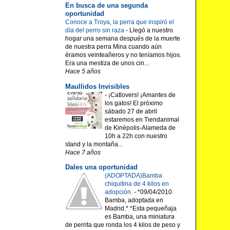
En busca de una segunda
oportunidad
Conoce a Troya, la perra que inspiró el
día del perro sin raza
-
Llegó a nuestro
hogar una semana después de la muerte
de nuestra perra Mina cuando aún
éramos veinteañeros y no teníamos hijos.
Era una mestiza de unos cin...
Hace 5 años
Maullidos Invisibles
-
¡Catlovers! ¡Amantes de
los gatos! El próximo
sábado 27 de abril
estaremos en Tiendanimal
de Kinépolis-Alameda de
10h a 22h con nuestro
stand y la montaña...
Hace 7 años
Dales una oportunidad
(ADOPTADA)Bamba
chiquitina de 4 kilos en
adopción.
-
*09/04/2010
Bamba, adoptada en
Madrid.* *Esta pequeñaja
es Bamba, una miniatura
de perrita que ronda los 4 kilos de peso y