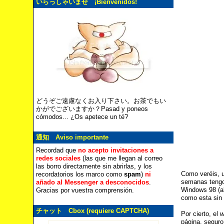
いらっしゃいませ ¡Bienvenidos!
どうぞご遠慮なくお入り下さい。お茶でもい
かがでございますか？Pasad y poneos
cómodos... ¿Os apetece un té?
通知 Aviso importante
Recordad que
no acepto invitaciones a
redes sociales
(las que me llegan al correo
las borro directamente sin abrirlas, y los
Como veréis, 
recordatorios los marco como
spam
)
ni
semanas tengo 
añado al Messenger a desconocidos
.
Windows 98 (al
Gracias por vuestra comprensión.
como esta sin 
チャット Cbox (requiere CAPTCHA)
Por cierto, el
w
página, seguro