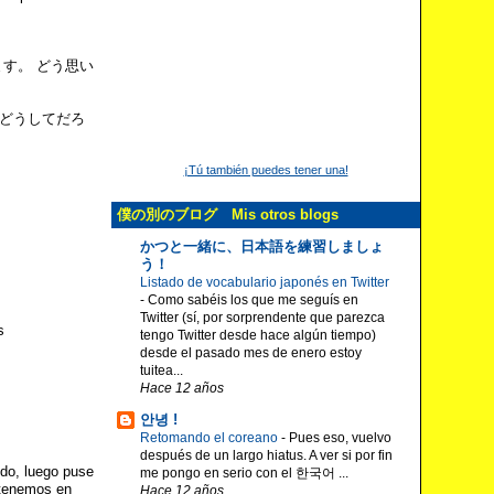
す。 どう思い
どうしてだろ
¡Tú también puedes tener una!
僕の別のブログ Mis otros blogs
かつと一緒に、日本語を練習しましょ
う！
Listado de vocabulario japonés en Twitter
-
Como sabéis los que me seguís en
Twitter (sí, por sorprendente que parezca
s
tengo Twitter desde hace algún tiempo)
desde el pasado mes de enero estoy
tuitea...
Hace 12 años
안녕 !
Retomando el coreano
-
Pues eso, vuelvo
después de un largo hiatus. A ver si por fin
ndo, luego puse
me pongo en serio con el 한국어 ...
 tenemos en
Hace 12 años