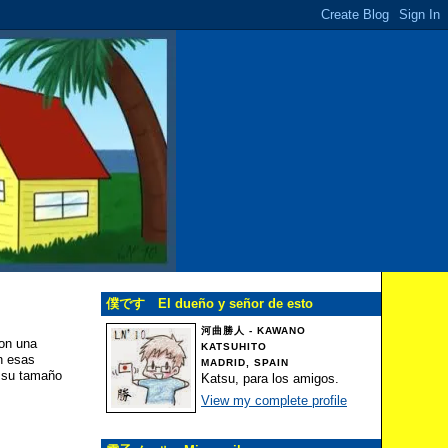
僕です El dueño y señor de esto
河曲勝人 - KAWANO
con una
KATSUHITO
on esas
MADRID, SPAIN
a su tamaño
Katsu, para los amigos.
View my complete profile