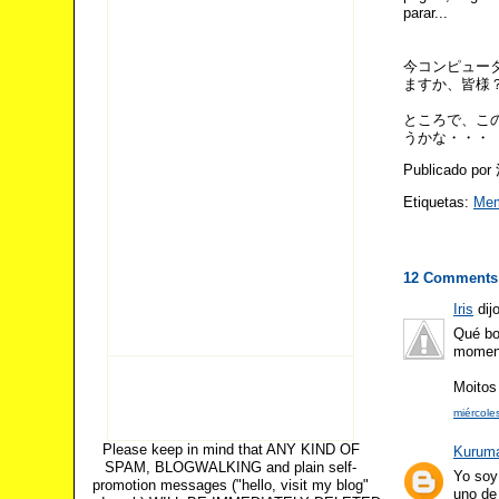
parar...
今コンピュー
ますか、皆様
ところで、こ
うかな・・・ 
Publicado po
Etiquetas:
Me
12 Comments
Iris
dijo
Qué bo
momen
Moitos
miércole
Please keep in mind that ANY KIND OF
Kurum
SPAM, BLOGWALKING and plain self-
Yo soy 
promotion messages ("hello, visit my blog"
uno de