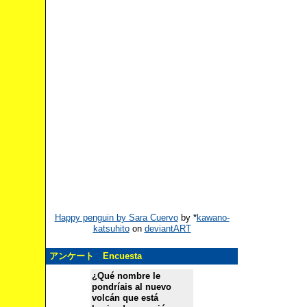
Happy penguin by Sara Cuervo
by
*
kawano-
katsuhito
on
deviantART
アンケート Encuesta
¿Qué nombre le
pondríais al nuevo
volcán que está