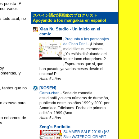
es puesta :P
ner varios
スペイン語の漫画家のブログリスト
e todo azul, no
Apoyando a los mangakas en español
Xian Nu Studio - Un inicio en el
comic
¡Pregunta a los personajes
de Chan Prin!
-
¡Holaaa,
malditillos nuestroooos!
¿Ya estáis disfrutando del
tercer tomo chanprinero?
¡Esperamos que sí, que
soy
han pasado ya varios meses desde el
 comentas, y
estreno! P...
Hace 6 años
[KOSEN]
, tantos que no
Garou-chan
-
Serie de comedia
estudiantil y cuatro números de duración,
mo excusa para
publicada entre los años 1999 y 2001 por
Amaníaco Ediciones. Fecha de primera
edición: 1999 (Ama...
 yo echamos de
Hace 6 años
s.
Zeng´s Portfolio
SUMMER SALE 2019! / [A3
Size WATERCOLOR ART