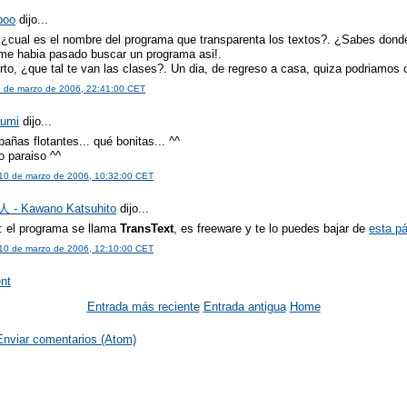
boo
dijo...
 ¿cual es el nombre del programa que transparenta los textos?. ¿Sabes donde
 me habia pasado buscar un programa asi!.
rto, ¿que tal te van las clases?. Un dia, de regreso a casa, quiza podriamos c
9 de marzo de 2006, 22:41:00 CET
zumi
dijo...
añas flotantes... qué bonitas... ^^
 paraiso ^^
 10 de marzo de 2006, 10:32:00 CET
- Kawano Katsuhito
dijo...
: el programa se llama
TransText
, es freeware y te lo puedes bajar de
esta p
 10 de marzo de 2006, 12:10:00 CET
nt
Entrada más reciente
Entrada antigua
Home
Enviar comentarios (Atom)