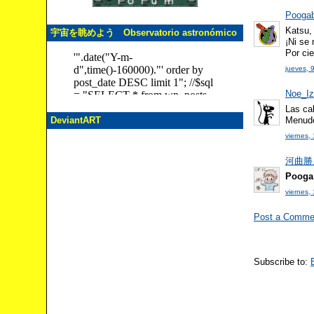
Pooga
Katsu,
宇宙を眺めよう Observatorio astronómico
¡Ni se
Por cie
jueves, 
Noe_I
Las cab
DeviantART
Menudo
viernes,
河曲勝人 
Pooga
viernes,
Post a Comme
Subscribe to: