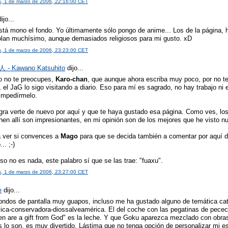
s, 1 de marzo de 2006, 22:16:00 CET
ijo...
está mono el fondo. Yo últimamente sólo pongo de anime... Los de la página, 
lan muchísimo, aunque demasiados religiosos para mi gusto. xD
s, 1 de marzo de 2006, 23:23:00 CET
- Kawano Katsuhito
dijo...
o no te preocupes,
Karo-chan
, que aunque ahora escriba muy poco, por no t
 el JaG lo sigo visitando a diario. Eso para mí es sagrado, no hay trabajo n
impedírmelo.
gra verte de nuevo por aquí y que te haya gustado esa página. Como ves, los
nen allí son impresionantes, en mi opinión son de los mejores que he visto n
a ver si convences a
Mago
para que se decida también a comentar por aquí 
.. ;-)
so no es nada, este palabro sí que se las trae: "fuaxu".
s, 1 de marzo de 2006, 23:27:00 CET
e
dijo...
ondos de pantalla muy guapos, incluso me ha gustado alguno de temática cat
lica-conservadora-diossalveamérica. El del coche con las pegatinas de pececi
ren are a gift from God" es la leche. Y que Goku aparezca mezclado con obras
 lo son, es muy divertido. Lástima que no tenga opción de personalizar mi esc