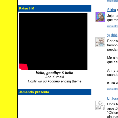
miércole
Katsu FM
Siltha
d
Jeje, 
que mo
miércole
河曲勝人 
Por es
tiempo,
pueda 
Me ale
que tie
Ah, y 
Hello, goodbye & hello
cuando.
Anri Kumaki
Hoshi wo ou kodomo
ending theme
Kuru
e
miércole
Jamendo presenta...
El Jos
Unos f
apostó
"Child
algunas