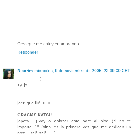
.
.
.
Creo que me estoy enamorando...
Responder
Nixarim
miércoles, 9 de noviembre de 2005, 22:39:00 CET
:_________)
ay, jo...
...
... ...
joer, que ilu!! >_<
GRACIAS KATSU
jopeta... ¡¡voy a enlazar este post al blog (si no te
importa...)!! (ains, es la primera vez que me dedican un
post... snif, snif... :_)