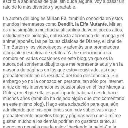
escrito a sabiendas de que, sin duda alguna, voy a pasar un
rato de lo más divertido y agradable.
La autora del blog es
Mirian F2
, también conocida en estos
mundos interneteros como
Deedlit, la Elfa Mutante
. Mirian
es una simpática muchacha alicantina de veintipocos años,
estudiante de biología, entusiasta aficionada del manga y el
anime japonés, las películas clásicas de Disney, el cine de
Tim Burton y los videojuegos, y además una prometedora
dibujante y escritora de relatos. Ya he mencionado su
nombre en varias ocasiones en este blog, ya que es la
autora del sonriente dibujito que me representa aquí y en la
mayoría de páginas en las que estoy registrado, así que
probablemente no os resultará del todo desconocida. Sin
embargo yo no la conozco en persona; tan sólo por internet,
a raíz de mis intervenciones ocasionales en el foro Manga a
Gritos, en el que ella es participante habitual desde hace
muchos años (también ha dejado algún que otro comentario
en este mismo blog). Hago esta aclaración para que, aún
admitiendo que mis opiniones son muy subjetivas y que
probablemente aquellos blogs y páginas web que a mí me
gustan mucho a los demás podrían no gustaros tanto, al
menos no penséis que le estoy "haciendo la pelota" a la