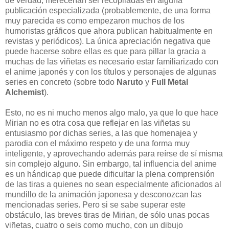
de verdad, merecerían ser recopiladas en alguna
publicación especializada (probablemente, de una forma
muy parecida es como empezaron muchos de los
humoristas gráficos que ahora publican habitualmente en
revistas y periódicos). La única apreciación negativa que
puede hacerse sobre ellas es que para pillar la gracia a
muchas de las viñetas es necesario estar familiarizado con
el anime japonés y con los títulos y personajes de algunas
series en concreto (sobre todo
Naruto
y
Full Metal
Alchemist
).
Esto, no es ni mucho menos algo malo, ya que lo que hace
Mirian no es otra cosa que reflejar en las viñetas su
entusiasmo por dichas series, a las que homenajea y
parodia con el máximo respeto y de una forma muy
inteligente, y aprovechando además para reírse de sí misma
sin complejo alguno. Sin embargo, tal influencia del anime
es un hándicap que puede dificultar la plena comprensión
de las tiras a quienes no sean especialmente aficionados al
mundillo de la animación japonesa y desconozcan las
mencionadas series. Pero si se sabe superar este
obstáculo, las breves tiras de Mirian, de sólo unas pocas
viñetas, cuatro o seis como mucho, con un dibujo