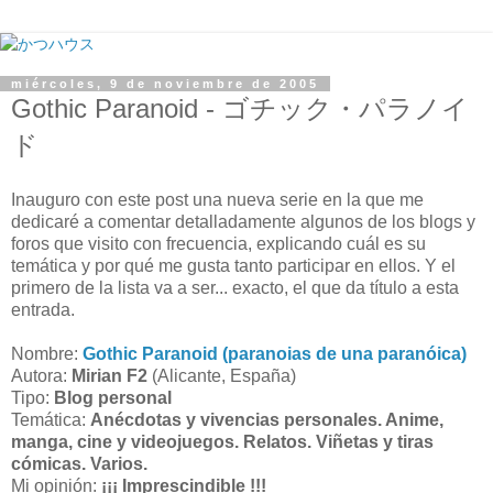
miércoles, 9 de noviembre de 2005
Gothic Paranoid - ゴチック・パラノイ
ド
Inauguro con este post una nueva serie en la que me
dedicaré a comentar detalladamente algunos de los blogs y
foros que visito con frecuencia, explicando cuál es su
temática y por qué me gusta tanto participar en ellos. Y el
primero de la lista va a ser... exacto, el que da título a esta
entrada.
Nombre:
Gothic Paranoid (paranoias de una paranóica)
Autora:
Mirian F2
(Alicante, España)
Tipo:
Blog personal
Temática:
Anécdotas y vivencias personales. Anime,
manga, cine y videojuegos. Relatos. Viñetas y tiras
cómicas. Varios.
Mi opinión:
¡¡¡ Imprescindible !!!