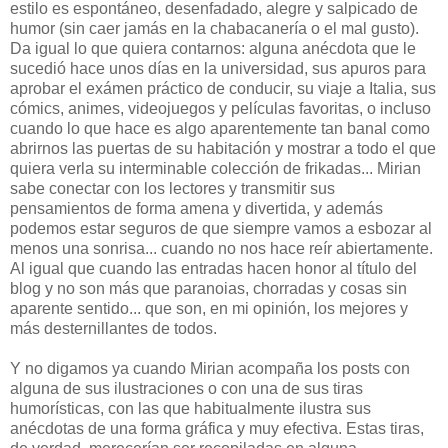
estilo es espontáneo, desenfadado, alegre y salpicado de
humor (sin caer jamás en la chabacanería o el mal gusto).
Da igual lo que quiera contarnos: alguna anécdota que le
sucedió hace unos días en la universidad, sus apuros para
aprobar el exámen práctico de conducir, su viaje a Italia, sus
cómics, animes, videojuegos y películas favoritas, o incluso
cuando lo que hace es algo aparentemente tan banal como
abrirnos las puertas de su habitación y mostrar a todo el que
quiera verla su interminable colección de frikadas... Mirian
sabe conectar con los lectores y transmitir sus
pensamientos de forma amena y divertida, y además
podemos estar seguros de que siempre vamos a esbozar al
menos una sonrisa... cuando no nos hace reír abiertamente.
Al igual que cuando las entradas hacen honor al título del
blog y no son más que paranoias, chorradas y cosas sin
aparente sentido... que son, en mi opinión, los mejores y
más desternillantes de todos.
Y no digamos ya cuando Mirian acompaña los posts con
alguna de sus ilustraciones o con una de sus tiras
humorísticas, con las que habitualmente ilustra sus
anécdotas de una forma gráfica y muy efectiva. Estas tiras,