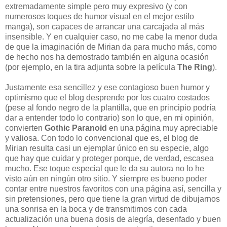
extremadamente simple pero muy expresivo (y con
numerosos toques de humor visual en el mejor estilo
manga), son capaces de arrancar una carcajada al más
insensible. Y en cualquier caso, no me cabe la menor duda
de que la imaginación de Mirian da para mucho más, como
de hecho nos ha demostrado también en alguna ocasión
(por ejemplo, en la tira adjunta sobre la película
The Ring
).
Justamente esa sencillez y ese contagioso buen humor y
optimismo que el blog desprende por los cuatro costados
(pese al fondo negro de la plantilla, que en principio podría
dar a entender todo lo contrario) son lo que, en mi opinión,
convierten
Gothic Paranoid
en una página muy apreciable
y valiosa. Con todo lo convencional que es, el blog de
Mirian resulta casi un ejemplar único en su especie, algo
que hay que cuidar y proteger porque, de verdad, escasea
mucho. Ese toque especial que le da su autora no lo he
visto aún en ningún otro sitio. Y siempre es bueno poder
contar entre nuestros favoritos con una página así, sencilla y
sin pretensiones, pero que tiene la gran virtud de dibujarnos
una sonrisa en la boca y de transmitirnos con cada
actualización una buena dosis de alegría, desenfado y buen