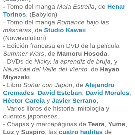
- Tomo del manga
Mala Estrella
, de
Henar
Torinos
. (Babylon)
- Tomo del manga
Romance bajo las
máscaras
, de
Studio Kawaii
.
(Nowevolution)
- Edición francesa en DVD de la película
Summer Wars
, de
Mamoru Hosoda
.
- DVDs de
Nicky, la aprendiz de bruja
, y
Nausicaä del Valle del Viento,
de
Hayao
Miyazaki
.
- Libro
Soñar con Japón
, de
Alejandro
Cremades
,
David Esteban
,
David Morales
,
Héctor García
y
Javier Serrano
,
- Varios libros de historia, mitología y
cuentos japoneses.
- Chapas y marcapáginas de
Teara
,
Yume
,
Luz
y
Suspiro
, las
cuatro haditas
de