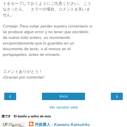
トをセーブしておくようにご注意ください。 こう
なさったら、 エラーの場合、コメントを失いま
せん。
Consejo: Para evitar perder vuestro comentario si
se produce algún error y no tener que escribirlo
de nuevo todo entero, os recomiendo
encarecidamente que lo guardéis en un
documento de texto, o al menos en el
portapapeles, antes de enviarlo.
コメントありがとう！
¡Gracias por comentar!
‹
›
Inicio
Ver versión web
僕です El dueño y señor de esto
河曲勝人 - Kawano Katsuhito