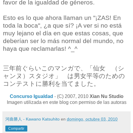
favor de la igualdad de géneros.
Esto es lo que ahora llaman un "¡ZAS! En
toda la boca", ¿a que sí? ¡A ver si no está
muy lejano el día en que estas cosas, que
deberían ser lo más normal del mundo, no
haya que reclamarlas! ^_^
三年前ぐらいこのマンガで、「仙女 （シ
ャンヌ）スタジオ」 は男女平等のための
コンテストに勝利を当てました。
Concurso Igualdad
- (C) 2007, 2010
Xian Nu Studio
Imagen utilizada en este blog con permiso de las autoras
河曲勝人 - Kawano Katsuhito
en
domingo, octubre 03, 2010
Compartir