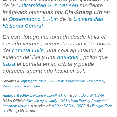
de la
Universidad Sun Yat-sen
mediante
imágenes obtenidas por
Chi-Sheng Lin
en
el
Observatorio Lu-Lin
de la
Universidad
National Central
.
En esta fotografía, tomada desde Italia el
pasado viernes, vemos la coma y las colas
del
cometa Lulin
, una cola apuntando al
exterior del Sol y una
anti-cola
; polvo que
traza
el cometa en su órbita y puede
aparecer apuntando hacia el Sol.
Créditos &
Copyright
:
Paolo Cyy
(
Cimini Astronomical Observatory
)
Versión original en inglés
Authors & editors:
Robert Nemiroff
(
MTU
) &
Jerry Bonnell
(
USRA
)
NASA Official:
Specific rights apply
.
NASA Web Privacy Policy and
Important Notices
A service of:
ASD
at
NASA
/
GSFC
&
Michigan Tech.
Phillip Newman
U.