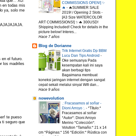
nda que... XD.
COMMISSIONS OPEN!] ✨
n en todas mis
🔥
-
🔥SUMMER SALE
do ya, solo me
2019! / Opening 2 Slots -
[A3 Size WATERCOLOR
ART COMMISSIONS!] ✨🔥 300USD!
 MWAJAJAJAJA.
Shipping Included! Check for details in the
picture below! Interes...
Hace 7 años
Blog de Dorianne
Trik Internet Gratis Dp BBM
Lucu Dan Tips Android
-
en el futuro.
Oke semuanya Pada
or los madriles
kesempatan kali ini saya
akan berbagi tips
Bagaimana membuat
koneksi jaringan internet dengan sangat
cepat sekali melalui sinyal Wifi dan...
Hace 9 años
nowevolution
.: Fracasamos al soñar -
Dioni Arroyo :.
-
*Título:*
Fracasamos al soñar
er! te pueso
*Autor*: Dioni Arroyo
 ti seguro que
Merino *Colección*:
Volution *Tamaño:* 21 x 14
cm *Páginas:* 156 *Edición:* Rústica con