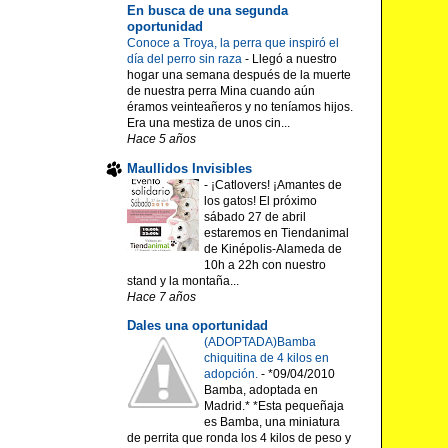
En busca de una segunda
oportunidad
Conoce a Troya, la perra que inspiró el
día del perro sin raza
-
Llegó a nuestro
hogar una semana después de la muerte
de nuestra perra Mina cuando aún
éramos veinteañeros y no teníamos hijos.
Era una mestiza de unos cin...
Hace 5 años
Maullidos Invisibles
-
¡Catlovers! ¡Amantes de
los gatos! El próximo
sábado 27 de abril
estaremos en Tiendanimal
de Kinépolis-Alameda de
10h a 22h con nuestro
stand y la montaña...
Hace 7 años
Dales una oportunidad
(ADOPTADA)Bamba
chiquitina de 4 kilos en
adopción.
-
*09/04/2010
Bamba, adoptada en
Madrid.* *Esta pequeñaja
es Bamba, una miniatura
de perrita que ronda los 4 kilos de peso y