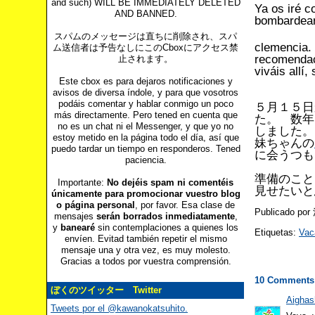
and such) WILL BE IMMEDIATELY DELETED
Ya os iré c
AND BANNED.
bombardear
スパムのメッセージは直ちに削除され、スパ
clemencia.
ム送信者は予告なしにこのCboxにアクセス禁
recomendaci
止されます。
viváis allí,
Este cbox es para dejaros notificaciones y
avisos de diversa índole, y para que vosotros
podáis comentar y hablar conmigo un poco
５月１５日
más directamente. Pero tened en cuenta que
た。 数年
no es un chat ni el Messenger, y que yo no
しました
estoy metido en la página todo el día, así que
妹ちゃんの
puedo tardar un tiempo en responderos. Tened
に会うつも
paciencia.
準備のこと
Importante:
No dejéis spam ni comentéis
見せたいと
únicamente para promocionar vuestro blog
o página personal
, por favor. Esa clase de
Publicado po
mensajes
serán borrados inmediatamente
,
y
banearé
sin contemplaciones a quienes los
Etiquetas:
Vac
envíen. Evitad también repetir el mismo
mensaje una y otra vez, es muy molesto.
Gracias a todos por vuestra comprensión.
10 Comments
ぼくのツイッター Twitter
Aighas
Tweets por el @kawanokatsuhito.