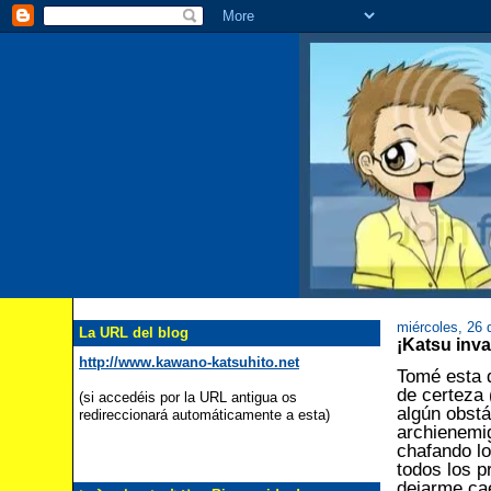
miércoles, 26
La URL del blog
¡Katsu i
http://www.kawano-katsuhito.net
Tomé esta 
de certeza
(si accedéis por la URL antigua os
algún obstá
redireccionará automáticamente a esta)
archienemi
chafando los
todos los p
dejarme cae