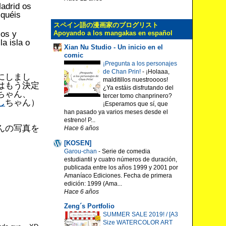
Madrid os
iquéis
スペイン語の漫画家のブログリスト
Apoyando a los mangakas en español
jos y
a isla o
Xian Nu Studio - Un inicio en el
comic
¡Pregunta a los personajes
de Chan Prin!
-
¡Holaaa,
にしまし
malditillos nuestroooos!
はもう決定
¿Ya estáis disfrutando del
ちゃん、
tercer tomo chanprinero?
し
ちゃん）
¡Esperamos que sí, que
han pasado ya varios meses desde el
estreno! P...
んの写真を
Hace 6 años
[KOSEN]
Garou-chan
-
Serie de comedia
estudiantil y cuatro números de duración,
publicada entre los años 1999 y 2001 por
Amaníaco Ediciones. Fecha de primera
edición: 1999 (Ama...
Hace 6 años
Zeng´s Portfolio
SUMMER SALE 2019! / [A3
Size WATERCOLOR ART