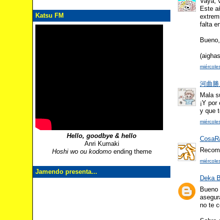
Vaya, 
Este a
Katsu FM
extrem
falta e
Bueno,
(aigha
miércole
河曲勝人 
Mala su
¡Y por 
y que t
miércole
Hello, goodbye & hello
CosaR
Anri Kumaki
Recome
Hoshi wo ou kodomo
ending theme
miércole
Jamendo presenta...
Deka B
Bueno 
asegur
no te 