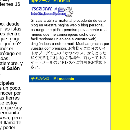
電子メール Mi e-mail
viernes 16
Si vais a utilizar material procedente de este
po, desde
blog en vuestra página web o blog personal,
 las islas
os ruego me pidáis permiso previamente (o al
jes dentro
menos que me comuniquéis dicho uso,
 que tengo
facilitándome un enlace a vuestra web)
or qué no?
dirigiéndoos a este e-mail. Muchas gracias por
onocer
vuestra comprensión. お客様がご自分のサイ
pródigo en
トかブログでこの「かつハウス」からとった
絵や文章をご利用なさる場合、前もって上の
adas,
イー・メールのアドレスへご許可をお求め下
tiembre, y
さい。
 el
Salón
.
子犬のシロ Mi mascota
cipales
e un poco,
onocer por
s tierras
ue estoy
te que soy
hermanita
chan
, pero
l llamarte
 y poder