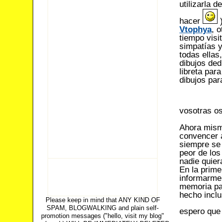
utilizarla 
hacer
)
Vtophya
, 
tiempo vis
simpatías y
todas ellas
dibujos ded
libreta par
dibujos par
vosotras os
Ahora mismo
convencer 
siempre se
peor de los
nadie quier
En la primer
informarme 
memoria pa
hecho inclu
Please keep in mind that ANY KIND OF
SPAM, BLOGWALKING and plain self-
espero que 
promotion messages ("hello, visit my blog"