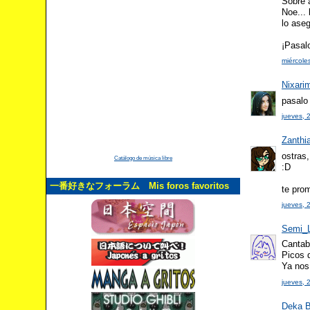
Sobre 
Noe...
lo aseg
¡Pasal
miércole
Nixari
pasalo 
jueves, 
Zanthi
ostras,
Catálogo de música libre
:D
一番好きなフォーラム Mis foros favoritos
te pro
jueves, 
Semi_
Cantabr
Picos d
Ya nos
jueves, 
Deka B