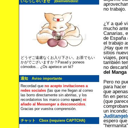
いらっしゃいませ ¡Bienvenidos!
aprovechand
no trabajo.
¿Y a qué vi
mucho antes
Canarias, e
de España (
el trabajo 
¡Hay que m
sitios nuev
viajes, por
どうぞご遠慮なくお入り下さい。お茶でもい
también ten
かがでございますか？Pasad y poneos
no descart
cómodos... ¿Os apetece un té?
del Manga
通知 Aviso importante
Pero no pu
Recordad que
no acepto invitaciones a
para hacer 
redes sociales
(las que me llegan al correo
que apenas
las borro directamente sin abrirlas, y los
fin en pers
recordatorios los marco como
spam
)
ni
(que parece
añado al Messenger a desconocidos
.
comproband
Gracias por vuestra comprensión.
un incondic
Juditangel
espero que
チャット Cbox (requiere CAPTCHA)
"hermanita"