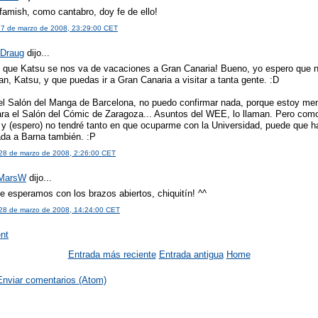
famish, como cantabro, doy fe de ello!
27 de marzo de 2008, 23:29:00 CET
Draug
dijo...
, que Katsu se nos va de vacaciones a Gran Canaria! Bueno, yo espero que 
an, Katsu, y que puedas ir a Gran Canaria a visitar a tanta gente. :D
el Salón del Manga de Barcelona, no puedo confirmar nada, porque estoy me
ra el Salón del Cómic de Zaragoza... Asuntos del WEE, lo llaman. Pero como
 y (espero) no tendré tanto en que ocuparme con la Universidad, puede que 
da a Barna también. :P
 28 de marzo de 2008, 2:26:00 CET
 MarsW
dijo...
e esperamos con los brazos abiertos, chiquitín! ^^
 28 de marzo de 2008, 14:24:00 CET
nt
Entrada más reciente
Entrada antigua
Home
Enviar comentarios (Atom)