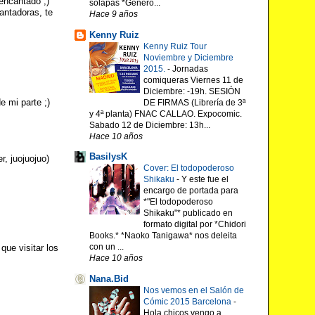
encantado ;)
solapas *Género...
antadoras, te
Hace 9 años
Kenny Ruiz
Kenny Ruiz Tour
Noviembre y Diciembre
2015.
-
Jornadas
comiqueras Viernes 11 de
Diciembre: -19h. SESIÓN
e mi parte ;)
DE FIRMAS (Librería de 3ª
y 4ª planta) FNAC CALLAO. Expocomic.
Sabado 12 de Diciembre: 13h...
Hace 10 años
BasilysK
r, juojuojuo)
Cover: El todopoderoso
Shikaku
-
Y este fue el
encargo de portada para
*"El todopoderoso
Shikaku"* publicado en
formato digital por *Chidori
Books.* *Naoko Tanigawa* nos deleita
con un ...
que visitar los
Hace 10 años
Nana.Bid
Nos vemos en el Salón de
Cómic 2015 Barcelona
-
Hola chicos vengo a