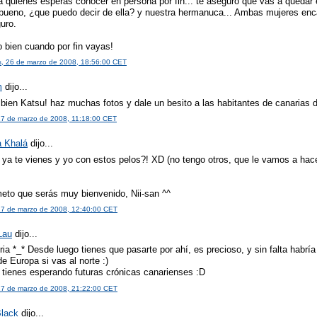
a quienes esperas conocer en persona por fin... te aseguro que vas a quedar 
 bueno, ¿que puedo decir de ella? y nuestra hermanuca... Ambas mujeres enc
uro.
o bien cuando por fin vayas!
s, 26 de marzo de 2008, 18:56:00 CET
m
dijo...
bien Katsu! haz muchas fotos y dale un besito a las habitantes de canarias d
27 de marzo de 2008, 11:18:00 CET
a Khalá
dijo...
 ya te vienes y yo con estos pelos?! XD (no tengo otros, que le vamos a hace
meto que serás muy bienvenido, Nii-san ^^
27 de marzo de 2008, 12:40:00 CET
Lau
dijo...
ia *_* Desde luego tienes que pasarte por ahí, es precioso, y sin falta habría 
e Europa si vas al norte :)
 tienes esperando futuras crónicas canarienses :D
27 de marzo de 2008, 21:22:00 CET
lack
dijo...