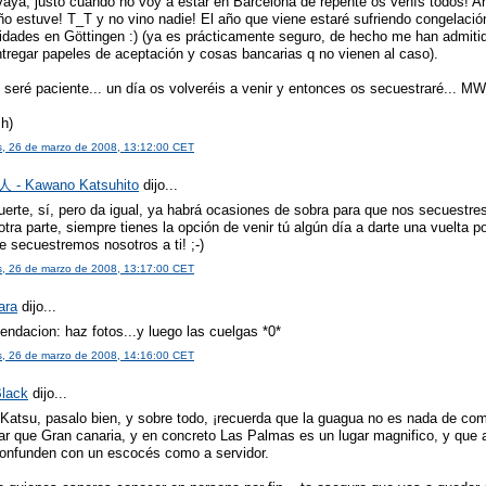
vaya, justo cuando no voy a estar en Barcelona de repente os venís todos! A
ño estuve! T_T y no vino nadie! El año que viene estaré sufriendo congelació
idades en Göttingen :) (ya es prácticamente seguro, de hecho me han admiti
ntregar papeles de aceptación y cosas bancarias q no vienen al caso).
 seré paciente... un día os volveréis a venir y entonces os secuestraré...
sh)
s, 26 de marzo de 2008, 13:12:00 CET
- Kawano Katsuhito
dijo...
erte, sí, pero da igual, ya habrá ocasiones de sobra para que nos secuestres 
otra parte, siempre tienes la opción de venir tú algún día a darte una vuelta p
e secuestremos nosotros a ti! ;-)
s, 26 de marzo de 2008, 13:17:00 CET
ara
dijo...
ndacion: haz fotos...y luego las cuelgas *0*
s, 26 de marzo de 2008, 14:16:00 CET
lack
dijo...
Katsu, pasalo bien, y sobre todo, ¡recuerda que la guagua no es nada de com
ar que Gran canaria, y en concreto Las Palmas es un lugar magnifico, y que a
confunden con un escocés como a servidor.