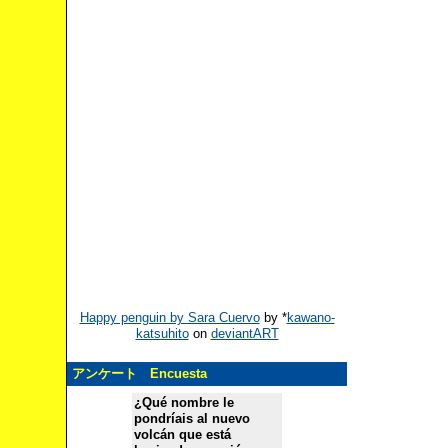
Happy penguin by Sara Cuervo
by
*
kawano-
katsuhito
on
deviantART
アンケート Encuesta
¿Qué nombre le
pondríais al nuevo
volcán que está