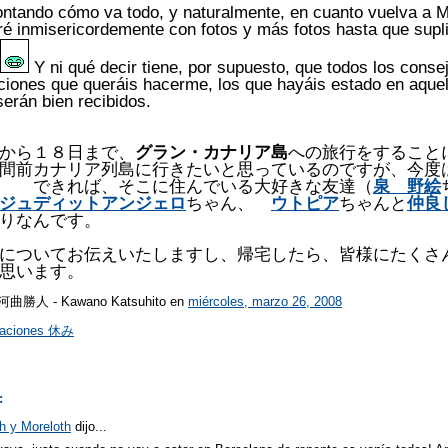
ontando cómo va todo, y naturalmente, en cuanto vuelva a 
é inmisericordemente con fotos y más fotos hasta que supl
Y ni qué decir tiene, por supuesto, que todos los conse
ones que queráis hacerme, los que hayáis estado en aquell
 serán bien recibidos.
から１８日まで、
グラン・カナリア島
への旅行をすること
間前カナリア列島に行きたいと思っているのですが、今度
。 できれば、そこに住んでいる大好きな友達（
泉 野絵
ジュディットアンジェロ
ちゃん、
ウトピア
ちゃんと
仲良
りなんです。
についてお伝えいたしますし、帰宅したら、皆様にたくさ
思います。
r 河曲勝人 - Kawano Katsuhito
en
miércoles, marzo 26, 2008
aciones 休み
:
h y Moreloth
dijo...