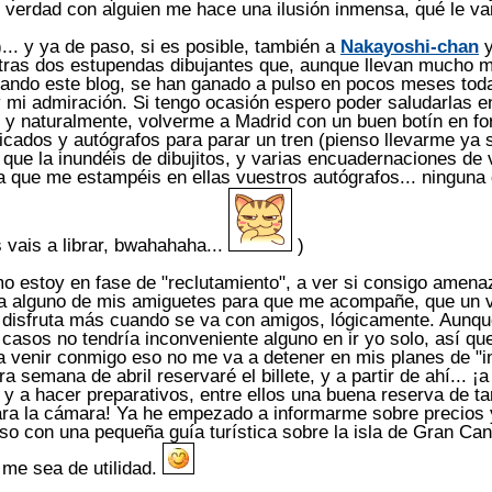
de verdad con alguien me hace una ilusión inmensa, qué le v
... y ya de paso, si es posible, también a
Nakayoshi-chan
y
otras dos estupendas dibujantes que, aunque llevan mucho 
itando este blog, se han ganado a pulso en pocos meses tod
 mi admiración. Si tengo ocasión espero poder saludarlas e
, y naturalmente, volverme a Madrid con un buen botín en f
icados y autógrafos para parar un tren (pienso llevarme ya 
a que la inundéis de dibujitos, y varias encuadernaciones de
a que me estampéis en ellas vuestros autógrafos... ninguna
 vais a librar, bwahahaha...
)
 estoy en fase de "reclutamiento", a ver si consigo amenaz
a alguno de mis amiguetes para que me acompañe, que un v
 disfruta más cuando se va con amigos, lógicamente. Aunqu
 casos no tendría inconveniente alguno en ir yo solo, así q
a venir conmigo eso no me va a detener en mis planes de "i
a semana de abril reservaré el billete, y a partir de ahí... ¡a
y a hacer preparativos, entre ellos una buena reserva de ta
ra la cámara! Ya he empezado a informarme sobre precios
so con una pequeña guía turística sobre la isla de Gran Can
me sea de utilidad.