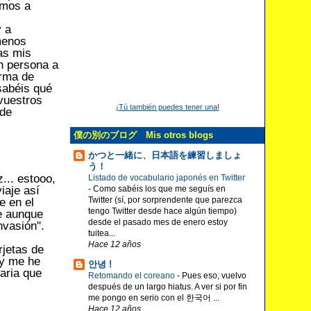
amos a
 a
menos
as mis
n persona a
orma de
sabéis qué
 vuestros
¡Tú también puedes tener una!
 de
僕の別のブログ Mis otros blogs
かつと一緒に、日本語を練習しましょ
う！
... estooo,
Listado de vocabulario japonés en Twitter
-
Como sabéis los que me seguís en
iaje así
Twitter (sí, por sorprendente que parezca
e en el
tengo Twitter desde hace algún tiempo)
ue aunque
desde el pasado mes de enero estoy
nvasión".
tuitea...
Hace 12 años
rjetas de
 y me he
안녕 !
aria que
Retomando el coreano
-
Pues eso, vuelvo
después de un largo hiatus. A ver si por fin
me pongo en serio con el 한국어 ...
Hace 12 años