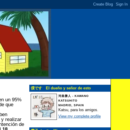
僕です El dueño y señor de esto
河曲勝人 - KAWANO
 en un 95%
KATSUHITO
de que
MADRID, SPAIN
Katsu, para los amigos.
aben
View my complete profile
 y realizar
ntención de
el
18,