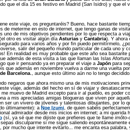
o que el día 15 es festivo en Madrid (San Isidro) y que el 
ene este viaje, os preguntaréis? Bueno, hace bastante tiem
 de meterme en esto de internet, que tengo ganas de visitar
s uno de mis objetivos pendientes por lo que respecta a via
el otro es visitar algún día
Asturias
y
Cantabria
). Y ahora
asegurado para varios años y por fin puedo permitírmelo, ¿p
overse, salir del pequeño mundo particular de cada uno y c
os! En realidad es muy probable que este año sea bastante 
que además de esta visita a las que llaman las Islas Afortun
go que ir pensando ya en preparar el viaje a
Japón
para sep
éis que además en noviembre vuelva a darme una vuelta por
 de Barcelona
., aunque esto último aún no lo tengo decidido
edo negaros que ahora mismo una de mis motivaciones prin
este viaje, además del hecho en sí de viajar y desatascarm
 me muevo de Madrid excepto para ir al pueblo, es poder c
ona a mis apreciadas amigas blogueras que viven por aquella
n ser un vivero de jóvenes y talentosas dibujantes, por lo q
o últimamente): a
Noe Izumi
, de quien sabéis perfectamen
ional admirador desde mis inicios en internet; a mi querida 
o
(sí, ya sé que me dijiste que prefieres que te llame
imôto-
 sepas disculparme si me sigue saliendo espontáneamente e
, por mucho que intente evitarlo... me encanta esa palabra,