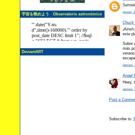
Semiel
jueves, 
宇宙を眺めよう Observatorio astronómico
Chuck 
¡Ainsh
este pl
Sobre 
más pa
DeviantART
verano
escapa
viernes,
Anael
Heey, t
viernes,
Post a Comme
Subscribe to: