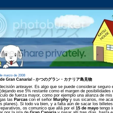
 de marzo de 2008
nvade Gran Canaria! - かつのグラン・カナリア島見物
decisión anteayer. Es algo que se puede considerar seguro
 (dejando ese 5% restante como el margen de posibilidades 
culo de fuerza mayor, como por ejemplo una alianza de mis
gas las
Parcas
con el señor
Murphy
y sus sicarios, me ac
 planes). Si todo va bien, y a falta aún de sacar los billetes
reparativos, os comunico que allá por el
15 de mayo
tengo i
r por la isla de
Gran Canaria
y pasar allí tres días, hasta 