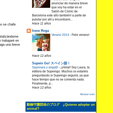
anunciar de manera breve
que voy ha estar en el
Salón de Cómic de
Barcelona este año también! a parte de
pulular por allí y encontrarm...
Hace 11 años
no se chafe
Irene Roga
Verano 2014
-
Feliz verano!
ntalizándome
 trabajaré en
haga una breve
Hace 12 años
Supein Go! スペイン語！
Sayonara y arigatô
-
¡¡Hola!! Soy Laura, la
editora de Supeingo. Muchos os estaréis
preguntando si Supeingo seguirá, ya que
hace tiempo que no se comenta nada.
Finalmente, p...
Hace 12 años
Mostrar todo
動物守護団体のブログ ¿Quieres adoptar un
animal?