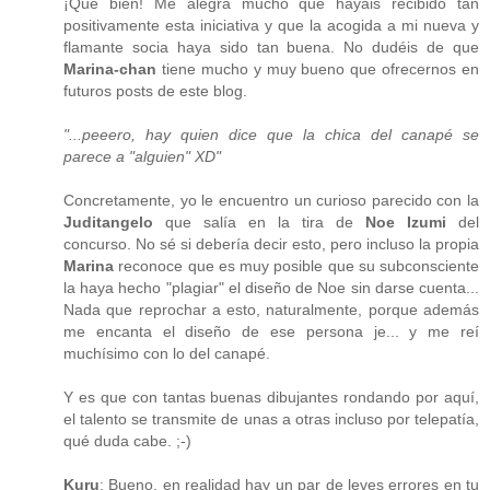
¡Qué bien! Me alegra mucho que hayáis recibido tan
positivamente esta iniciativa y que la acogida a mi nueva y
flamante socia haya sido tan buena. No dudéis de que
Marina-chan
tiene mucho y muy bueno que ofrecernos en
futuros posts de este blog.
"...peeero, hay quien dice que la chica del canapé se
parece a "alguien" XD"
Concretamente, yo le encuentro un curioso parecido con la
Juditangelo
que salía en la tira de
Noe Izumi
del
concurso. No sé si debería decir esto, pero incluso la propia
Marina
reconoce que es muy posible que su subconsciente
la haya hecho "plagiar" el diseño de Noe sin darse cuenta...
Nada que reprochar a esto, naturalmente, porque además
me encanta el diseño de ese persona je... y me reí
muchísimo con lo del canapé.
Y es que con tantas buenas dibujantes rondando por aquí,
el talento se transmite de unas a otras incluso por telepatía,
qué duda cabe. ;-)
Kuru
: Bueno, en realidad hay un par de leves errores en tu