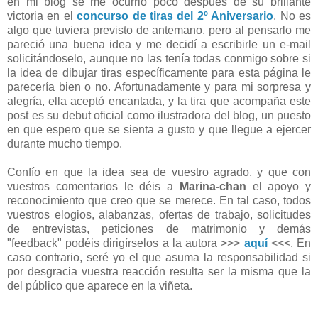
en mi blog se me ocurrió poco después de su brillante
victoria en el
concurso de tiras del 2º Aniversario
. No es
algo que tuviera previsto de antemano, pero al pensarlo me
pareció una buena idea y me decidí a escribirle un e-mail
solicitándoselo, aunque no las tenía todas conmigo sobre si
la idea de dibujar tiras específicamente para esta página le
parecería bien o no. Afortunadamente y para mi sorpresa y
alegría, ella aceptó encantada, y la tira que acompaña este
post es su debut oficial como ilustradora del blog, un puesto
en que espero que se sienta a gusto y que llegue a ejercer
durante mucho tiempo.
Confío en que la idea sea de vuestro agrado, y que con
vuestros comentarios le déis a
Marina-chan
el apoyo y
reconocimiento que creo que se merece. En tal caso, todos
vuestros elogios, alabanzas, ofertas de trabajo, solicitudes
de entrevistas, peticiones de matrimonio y demás
"feedback" podéis dirigírselos a la autora >>>
aquí
<<<. En
caso contrario, seré yo el que asuma la responsabilidad si
por desgracia vuestra reacción resulta ser la misma que la
del público que aparece en la viñeta.