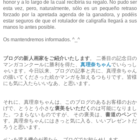
honor y a lo largo de la cual recibiría su regalo. No pudo ser
esta vez, pero, naturalmente, sólo es un pequeño retraso
forzado por la apretada agenda de la ganadora, y podéis
estar seguros de que el rotulador de caligrafía llegará a sus
manos lo antes posible.
Os mantendremos informados. ^_^
ブログの新人画家をご紹介いたします
。 二番目の記念日の
マンガコンクールに勝利を得た、
真理奈ちゃん
でいらっし
ゃいます。今日以来、ブログの記事と共に、真理奈ちゃん
の描いてくださった絵かマンガを加えるつもりです。皆様
にも気に入たらいいなあ、と思います。
それに、真理奈ちゃんは、このブログのあるお客様のおか
げで、とうとう小さな
褒美をいただく
のは可能になりまし
た。つまらないものですが、 その褒美は、
書道のペン
で
す。真理奈ちゃんにはきっと気に入る、いいプレゼントだ
ろうと思います。
ペンを渡る機会が着たら、ブログでお知らせします。