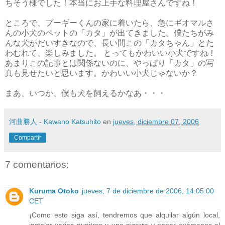
ちそう様でした！本当にお上手な料理屋さんですね！
ところで、プーギーくんの家に着いたら、急にギオマルさ
んの小犬のペットの「カタ」が出てきました。僕たちがみ
んな犬がだいすきなので、長い間この「カタちゃん」とた
わむれて、楽しみました。 とってもかわいい小犬ですね！
あまりこの記事とは関係ないのに、やっぱり「カタ」の写
真も見せたいと思います。かわいい小犬じゃないか？
まあ、いつか、僕も犬を飼えるかなあ・・・
河曲勝人 - Kawano Katsuhito
en
jueves, diciembre 07, 2006
Compartir
7 comentarios:
Kuruma Otoko
jueves, 7 de diciembre de 2006, 14:05:00
CET
¡Como esto siga así, tendremos que alquilar algún local,
instalar varios pupitres y una pizarra y poner exámenes al