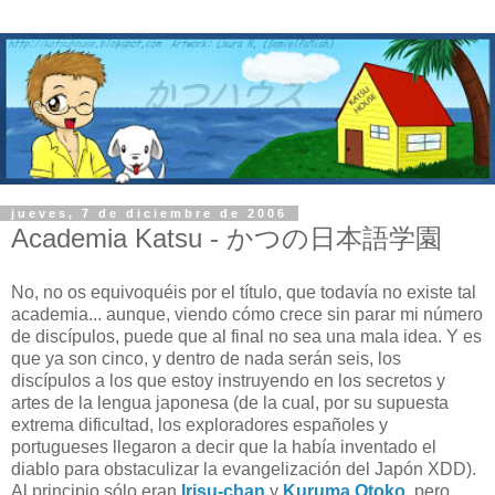
jueves, 7 de diciembre de 2006
Academia Katsu - かつの日本語学園
No, no os equivoquéis por el título, que todavía no existe tal
academia... aunque, viendo cómo crece sin parar mi número
de discípulos, puede que al final no sea una mala idea. Y es
que ya son cinco, y dentro de nada serán seis, los
discípulos a los que estoy instruyendo en los secretos y
artes de la lengua japonesa (de la cual, por su supuesta
extrema dificultad, los exploradores españoles y
portugueses llegaron a decir que la había inventado el
diablo para obstaculizar la evangelización del Japón XDD).
Al principio sólo eran
Irisu-chan
y
Kuruma Otoko
, pero