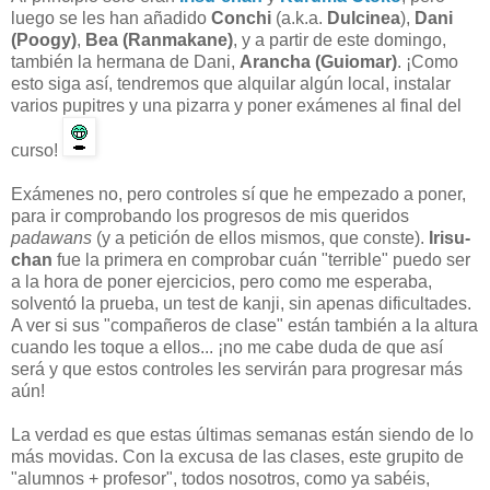
luego se les han añadido
Conchi
(a.k.a.
Dulcinea
),
Dani
(Poogy)
,
Bea (Ranmakane)
, y a partir de este domingo,
también la hermana de Dani,
Arancha (Guiomar)
. ¡Como
esto siga así, tendremos que alquilar algún local, instalar
varios pupitres y una pizarra y poner exámenes al final del
curso!
Exámenes no, pero controles sí que he empezado a poner,
para ir comprobando los progresos de mis queridos
padawans
(y a petición de ellos mismos, que conste).
Irisu-
chan
fue la primera en comprobar cuán "terrible" puedo ser
a la hora de poner ejercicios, pero como me esperaba,
solventó la prueba, un test de kanji, sin apenas dificultades.
A ver si sus "compañeros de clase" están también a la altura
cuando les toque a ellos... ¡no me cabe duda de que así
será y que estos controles les servirán para progresar más
aún!
La verdad es que estas últimas semanas están siendo de lo
más movidas. Con la excusa de las clases, este grupito de
"alumnos + profesor", todos nosotros, como ya sabéis,