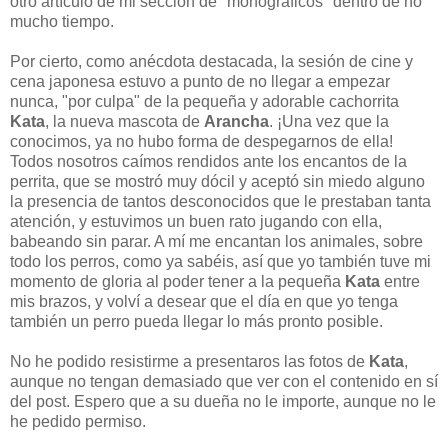
otro artículo de mi sección de "monográficos" dentro de no
mucho tiempo.
Por cierto, como anécdota destacada, la sesión de cine y
cena japonesa estuvo a punto de no llegar a empezar
nunca, "por culpa" de la pequeña y adorable cachorrita
Kata
, la nueva mascota de
Arancha
. ¡Una vez que la
conocimos, ya no hubo forma de despegarnos de ella!
Todos nosotros caímos rendidos ante los encantos de la
perrita, que se mostró muy dócil y aceptó sin miedo alguno
la presencia de tantos desconocidos que le prestaban tanta
atención, y estuvimos un buen rato jugando con ella,
babeando sin parar. A mí me encantan los animales, sobre
todo los perros, como ya sabéis, así que yo también tuve mi
momento de gloria al poder tener a la pequeña
Kata
entre
mis brazos, y volví a desear que el día en que yo tenga
también un perro pueda llegar lo más pronto posible.
No he podido resistirme a presentaros las fotos de
Kata
,
aunque no tengan demasiado que ver con el contenido en sí
del post. Espero que a su dueña no le importe, aunque no le
he pedido permiso.