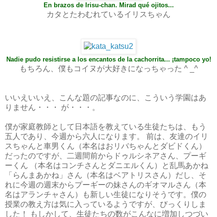
En brazos de Irisu-chan. Mirad qué ojitos...
カタとたわむれているイリスちゃん
Nadie pudo resistirse a los encantos de la cachorrita... ¡tampoco yo!
もちろん、僕もコイヌが大好きになっちゃった ^ _^
いいえいいえ、
こんな題の記事なのに、こういう学園はあ
りません・・・ が・・・。
僕が家庭教師として日本語を教えている生徒たちは、もう
五人であり、今週から六人になります。 前は、友達のイリ
スちゃんと車男くん（本名はおリバちゃんとダビドくん）
だったのですが、二週間前からドゥルシネアさん、プーギ
ーくん （本名はコンチさんとダニエルくん）と乱馬あかね
「らんまあかね」さん（本名はベアトリスさん）だし、そ
れに今週の週末からプーギーの妹さんのギオマルさん（本
名はアランチャさん）も新しい生徒になりそうです。
僕の
授業の教え方は気に入っているようですが、びっくりしま
した！ もしかして、
生徒たちの数がこんなに増加しつづい