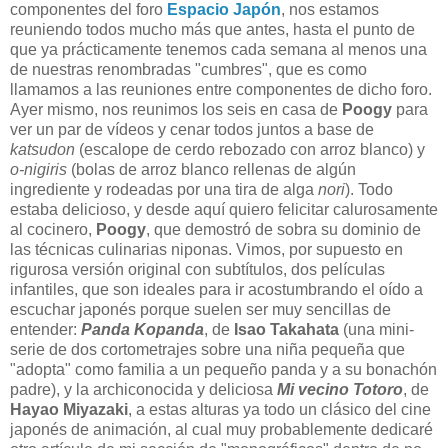
componentes del foro
Espacio Japón
, nos estamos
reuniendo todos mucho más que antes, hasta el punto de
que ya prácticamente tenemos cada semana al menos una
de nuestras renombradas "cumbres", que es como
llamamos a las reuniones entre componentes de dicho foro.
Ayer mismo, nos reunimos los seis en casa de
Poogy
para
ver un par de vídeos y cenar todos juntos a base de
katsudon
(escalope de cerdo rebozado con arroz blanco) y
o-nigiris
(bolas de arroz blanco rellenas de algún
ingrediente y rodeadas por una tira de alga
nori
). Todo
estaba delicioso, y desde aquí quiero felicitar calurosamente
al cocinero,
Poogy
, que demostró de sobra su dominio de
las técnicas culinarias niponas. Vimos, por supuesto en
rigurosa versión original con subtítulos, dos películas
infantiles, que son ideales para ir acostumbrando el oído a
escuchar japonés porque suelen ser muy sencillas de
entender:
Panda Kopanda
, de
Isao Takahata
(una mini-
serie de dos cortometrajes sobre una niña pequeña que
"adopta" como familia a un pequeño panda y a su bonachón
padre), y la archiconocida y deliciosa
Mi vecino Totoro
, de
Hayao Miyazaki
, a estas alturas ya todo un clásico del cine
japonés de animación, al cual muy probablemente dedicaré