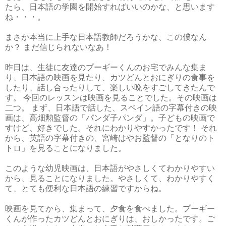
たら、
日本語の学園を開始すればいいのかな、と思います
ね・・・。
まさか本当に上手な日本語教師だろうかな、この僕なん
か？ まだ信じられないなあ！
昨日は、生徒に友達のプーギーくんのお宅でみんな集ま
り、日本語の映画を見たり、カツどんとおにぎりの食事を
したり、話し合ったりして、楽しい晩をすごしてきたんで
す。 今回のレッスンは映画を見ることでした。
その映画は
二つ。 まず、日本語で話した、スペイン語の字幕付きの映
画は、高畑勲監督の「パンダ子パンダ」。子どもの映画で
すけど、好きでした。それにわかりやすかったです！ それ
から、英語の字幕付きの、宮崎はやお監督の「となりのト
トロ」を見ることになりました。
このような幼児映画は、日本語がやさしくてわかりやすい
から、見ることになりました。やさしくて、わかりやすく
て、とても便利な日本語の練習ですからね。
映画を見てから、集まって、夕食を食べました。プーギー
くんが作ったカツどんとおにぎりは、おしかったです。ご