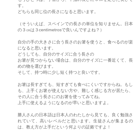
す。
どちらも同じ位の長さになると思います。
（そういえば、スペインでの長さの単位を知りません。日本
の３㎝は３centímetrosで良いんですよね？）
自分の手の大きさに合う長さのお箸を使うと、食べるのが楽
になると思います。
どうしても、自分のサイズに合う長さの
お箸が見つからない場合は、自分のサイズに一番近くて、長
めの物を選びます。
そして、持つ時に少し短く持つと良いです。
お箸は長すぎても、短すぎても食べにくいですからね。もし
も、上手くお箸が使えない方や、難しく感じる方が居たら、
その人に合う長さにのお箸を使ってみてね。
上手に使えるようになるのが早いと思いますよ。
勝人さんの日本語は日本人のわたしから見ても、良く勉強さ
れていて、高いレベルだと思います。生徒さんが集まるの
は、教え方が上手だという何よりの証拠ですよ！