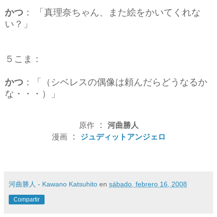
かつ
：
「真理奈ちゃん、また絵をかいてくれな
い？」
５こま
：
かつ
：
「（シベレスの偶像は頼んだらどうなるか
な・・・）」
：
原作
河曲勝人
：
漫画
ジュディットアンジェロ
河曲勝人 - Kawano Katsuhito
en
sábado, febrero 16, 2008
Compartir