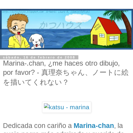
sábado, 16 de febrero de 2008
Marina-.chan, ¿me haces otro dibujo,
por favor? - 真理奈ちゃん、ノートに絵
を描いてくれない？
Dedicada con cariño a
Marina-chan
, la