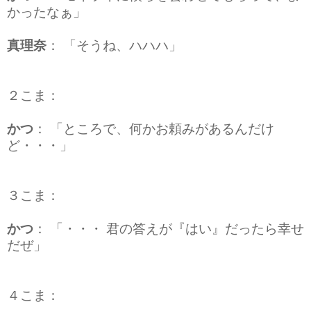
かったなぁ」
真理奈
：
「そうね、ハハハ」
２こま
：
かつ
：
「ところで、何かお頼みがあるんだけ
ど・・・」
３こま
：
かつ
：
「・・・ 君の答えが『はい』だったら幸せ
だぜ」
４こま
：